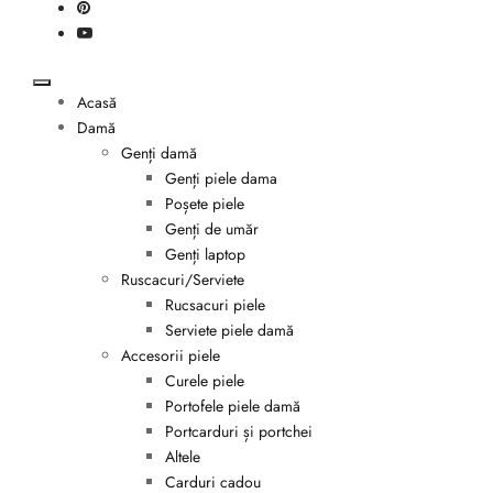
Acasă
Damă
Genți damă
Genți piele dama
Poșete piele
Genți de umăr
Genți laptop
Ruscacuri/Serviete
Rucsacuri piele
Serviete piele damă
Accesorii piele
Curele piele
Portofele piele damă
Portcarduri și portchei
Altele
Carduri cadou