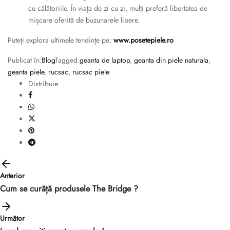
cu călătoriile. În viața de zi cu zi, mulți preferă libertatea de
mișcare oferită de buzunarele libere.
Puteți explora ultimele tendințe pe:
www.posetepiele.ro
Publicat în:
Blog
Tagged:
geanta de laptop
,
geanta din piele naturala
,
geanta piele
,
rucsac
,
rucsac piele
Distribuie
Anterior
Cum se curăță produsele The Bridge ?
Următor