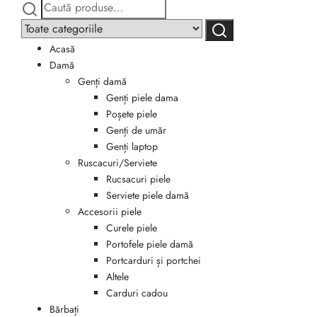
Caută
Narrow
după:
by
Caută
category:
Acasă
Damă
Genți damă
Genți piele dama
Poșete piele
Genți de umăr
Genți laptop
Ruscacuri/Serviete
Rucsacuri piele
Serviete piele damă
Accesorii piele
Curele piele
Portofele piele damă
Portcarduri și portchei
Altele
Carduri cadou
Bărbați