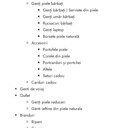
Genți piele bărbați
Genți bărbați | Serviete din piele
Genți umăr bărbați
Rucsacuri bărbați
Genți laptop
Borsete piele naturală
Accesorii
Portofele piele
Curele din piele
Portcarduri și portchei
Altele
Seturi cadou
Carduri cadou
Genti de voiaj
Outlet
Genți piele reduceri
Genti ieftine din piele naturala
Branduri
Ripani