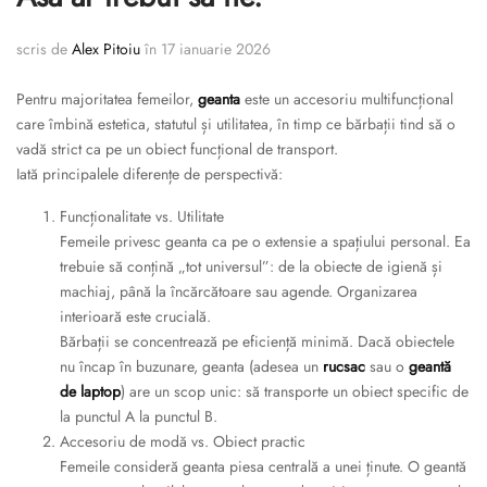
scris de
Alex Pitoiu
în
17 ianuarie 2026
Pentru majoritatea femeilor,
geanta
este un accesoriu multifuncțional
care îmbină estetica, statutul și utilitatea, în timp ce bărbații tind să o
vadă strict ca pe un obiect funcțional de transport.
Iată principalele diferențe de perspectivă:
Funcționalitate vs. Utilitate
Femeile privesc geanta ca pe o extensie a spațiului personal. Ea
trebuie să conțină „tot universul”: de la obiecte de igienă și
machiaj, până la încărcătoare sau agende. Organizarea
interioară este crucială.
Bărbații se concentrează pe eficiență minimă. Dacă obiectele
nu încap în buzunare, geanta (adesea un
rucsac
sau o
geantă
de laptop
) are un scop unic: să transporte un obiect specific de
la punctul A la punctul B.
Accesoriu de modă vs. Obiect practic
Femeile consideră geanta piesa centrală a unei ținute. O geantă