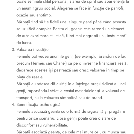
poate semnala stilul personal, starea de spirit sau apartenența la
un anumit grup social. Alegerea se face în funcție de pantofi,
ocazie sau anotimp.
Bărbații tind să fie fideli unei singure genți până când aceasta
se uzuifică complet. Pentru ei, geanta este rareori un element
de auto-exprimare stilistică, fiind mai degrabă un „instrument”
de lucru.
Valoarea investiției
Femeile pot vedea anumite genți (de exemplu, branduri de lux
precum Hermès sau Chanel) ca pe o investiție financiară reală,
deoarece acestea își păstrează sau cresc valoarea în timp pe
piața de resale.
Bărbații au adesea dificultăți în a înțelege prețul ridicat al unei
genți, raportându-l strict la costul materialelor și la volumul de
transport, nu la valoarea simbolică sau de brand.
Semnificația psihologică
Femeile asociază geanta cu o formă de siguranță și pregătire
pentru orice scenariu. Lipsa genții poate crea o stare de
disconfort sau vulnerabilitate.
Bărbații asociază geanta, de cele mai multe ori, cu munca sau