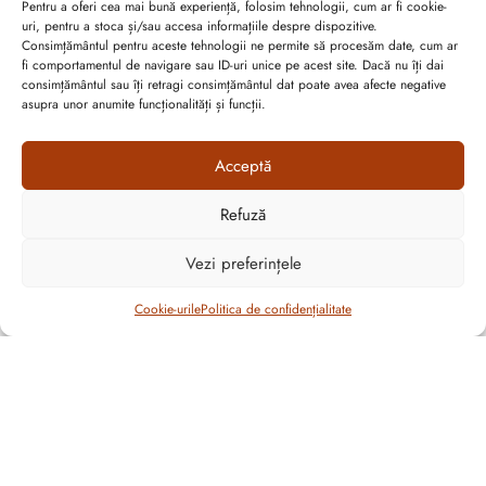
Ripani
Pentru a oferi cea mai bună experiență, folosim tehnologii, cum ar fi cookie-
Cromia
uri, pentru a stoca și/sau accesa informațiile despre dispozitive.
Consimțământul pentru aceste tehnologii ne permite să procesăm date, cum ar
Piquadro
fi comportamentul de navigare sau ID-uri unice pe acest site. Dacă nu îți dai
Nannini
consimțământul sau îți retragi consimțământul dat poate avea afecte negative
The Bridge
asupra unor anumite funcționalități și funcții.
Arcadia
Made in Italy
Acceptă
Plein Sport
Ermanno Firenze – Ermanno Scervino
Refuză
Carlo Salvatelli
Cum vă putem ajuta?
Di Gregorio
Vezi preferințele
Open
Fratelli
chaty
Gilda Tonelli
Cookie-urile
Politica de confidențialitate
Luana
Marino Orlandi
Sara Burglar