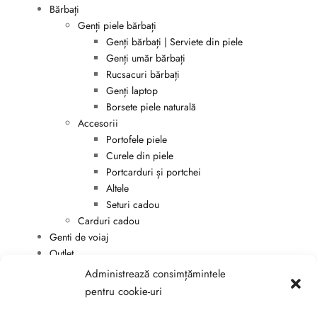
Bărbați
Genți piele bărbați
Genți bărbați | Serviete din piele
Genți umăr bărbați
Rucsacuri bărbați
Genți laptop
Borsete piele naturală
Accesorii
Portofele piele
Curele din piele
Portcarduri și portchei
Altele
Seturi cadou
Carduri cadou
Genti de voiaj
Outlet
Genți piele reduceri
Administrează consimțămintele
Genti ieftine din piele naturala
pentru cookie-uri
Branduri