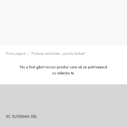
ri cadou
e piele naturală
i cadou
ridge
ia
n Italy
 Sport
no Firenze – Ermanno Scervino
Prima pagină
/
Produse etichetate „caciula barbati”
Salvatelli
Nu a fost găsit niciun produs care să se potrivească
cu selecția ta.
egorio
i
Tonelli
SC SUVERAN SRL
o Orlandi