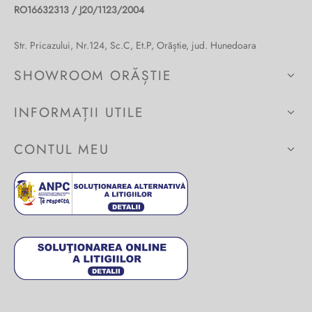
RO16632313 / J20/1123/2004
Burglar
Str. Pricazului, Nr.124, Sc.C, Et.P, Orăștie, jud. Hunedoara
SHOWROOM ORĂȘTIE
INFORMAȚII UTILE
CONTUL MEU