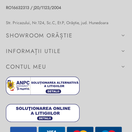
Burglar
RO16632313 / J20/1123/2004
Str. Pricazului, Nr.124, Sc.C, Et.P, Orăștie, jud. Hunedoara
SHOWROOM ORĂȘTIE
INFORMAȚII UTILE
CONTUL MEU