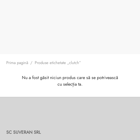
ri cadou
e piele naturală
i cadou
ridge
ia
n Italy
 Sport
no Firenze – Ermanno Scervino
Prima pagină
/
Produse etichetate „clutch”
Salvatelli
Nu a fost găsit niciun produs care să se potrivească
egorio
cu selecția ta.
i
Tonelli
SC SUVERAN SRL
o Orlandi