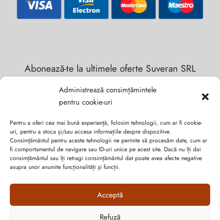
Abonează-te la ultimele oferte Suveran SRL
Administrează consimțămintele
Nu rata cele mai noi colecții de sezon, oferte și promoții de
pentru cookie-uri
nerefuzat.
Pentru a oferi cea mai bună experiență, folosim tehnologii, cum ar fi cookie-
uri, pentru a stoca și/sau accesa informațiile despre dispozitive.
Consimțământul pentru aceste tehnologii ne permite să procesăm date, cum ar
fi comportamentul de navigare sau ID-uri unice pe acest site. Dacă nu îți dai
consimțământul sau îți retragi consimțământul dat poate avea afecte negative
asupra unor anumite funcționalități și funcții.
Acceptă
Refuză