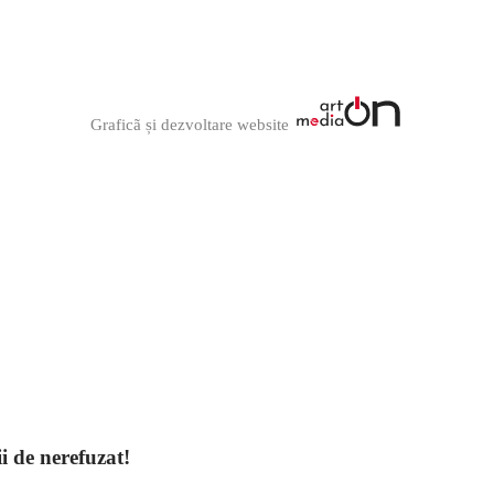
Graficã și dezvoltare website
ii de nerefuzat!