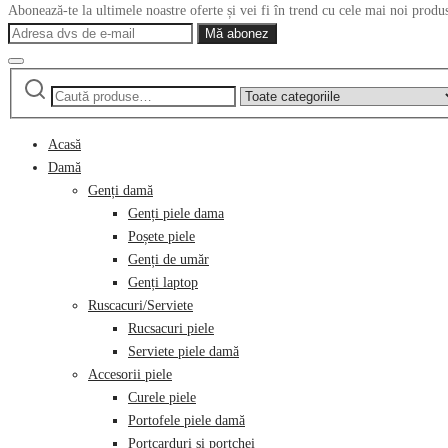
Abonează-te la ultimele noastre oferte și vei fi în trend cu cele mai noi produ
Caută
Narrow
după:
by
category:
Acasă
Damă
Genți damă
Genți piele dama
Poșete piele
Genți de umăr
Genți laptop
Ruscacuri/Serviete
Rucsacuri piele
Serviete piele damă
Accesorii piele
Curele piele
Portofele piele damă
Portcarduri și portchei