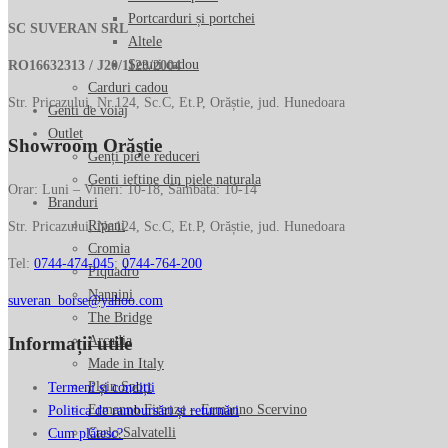
Portcarduri și portchei
SC SUVERAN SRL
Altele
Seturi cadou
RO16632313 / J20/1123/2004
Carduri cadou
Str. Pricazului, Nr.124, Sc.C, Et.P, Orăștie, jud. Hunedoara
Genti de voiaj
Outlet
Showroom Orăștie
Genți piele reduceri
Genti ieftine din piele naturala
Orar: Luni – Vineri: 10-18, Sâmbătă: 10-14
Branduri
Ripani
Str. Pricazului, Nr.124, Sc.C, Et.P, Orăștie, jud. Hunedoara
Cromia
Tel:
0744-474-045
;
0744-764-200
Piquadro
Nannini
suveran_borse@yahoo.com
The Bridge
Informații utile
Arcadia
Made in Italy
Plein Sport
Termeni și condiții
Ermanno Firenze – Ermanno Scervino
Politica de rambursări și returnări
Carlo Salvatelli
Cum plătesc?