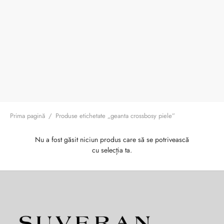
ri cadou
e piele naturală
i cadou
ridge
ia
n Italy
 Sport
no Firenze – Ermanno Scervino
Salvatelli
Prima pagină
/
Produse etichetate „geanta crossbosy piele”
egorio
Nu a fost găsit niciun produs care să se potrivească
cu selecția ta.
i
Tonelli
o Orlandi