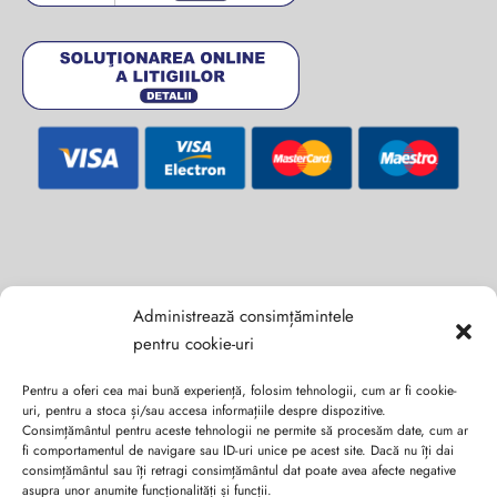
Abonează-te la ultimele oferte Suveran SRL
Administrează consimțămintele
pentru cookie-uri
Nu rata cele mai noi colecții de sezon, oferte și promoții de
nerefuzat.
Pentru a oferi cea mai bună experiență, folosim tehnologii, cum ar fi cookie-
uri, pentru a stoca și/sau accesa informațiile despre dispozitive.
Consimțământul pentru aceste tehnologii ne permite să procesăm date, cum ar
fi comportamentul de navigare sau ID-uri unice pe acest site. Dacă nu îți dai
consimțământul sau îți retragi consimțământul dat poate avea afecte negative
asupra unor anumite funcționalități și funcții.