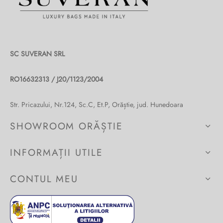
Burglar
SC SUVERAN SRL
RO16632313 / J20/1123/2004
Str. Pricazului, Nr.124, Sc.C, Et.P, Orăștie, jud. Hunedoara
SHOWROOM ORĂȘTIE
INFORMAȚII UTILE
CONTUL MEU