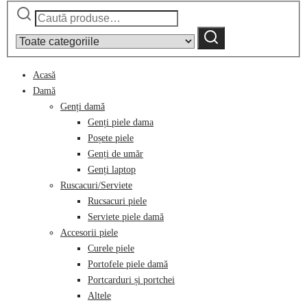
Caută
Narrow
după:
by
Caută
category:
Acasă
Damă
Genți damă
Genți piele dama
Poșete piele
Genți de umăr
Genți laptop
Ruscacuri/Serviete
Rucsacuri piele
Serviete piele damă
Accesorii piele
Curele piele
Portofele piele damă
Portcarduri și portchei
Altele