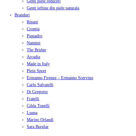
Genți piele reduceri
Genti ieftine din piele naturala
Branduri
Ripani
Cromia
Piquadro
Nannini
The Bridge
Arcadia
Made in Italy
Plein Sport
Ermanno Firenze – Ermanno Scervino
Carlo Salvatelli
Di Gregorio
Fratelli
Gilda Tonelli
Luana
Marino Orlandi
Sara Burglar