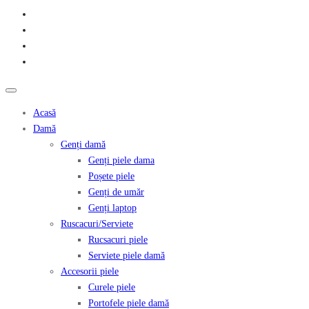
Acasă
Damă
Genți damă
Genți piele dama
Poșete piele
Genți de umăr
Genți laptop
Ruscacuri/Serviete
Rucsacuri piele
Serviete piele damă
Accesorii piele
Curele piele
Portofele piele damă