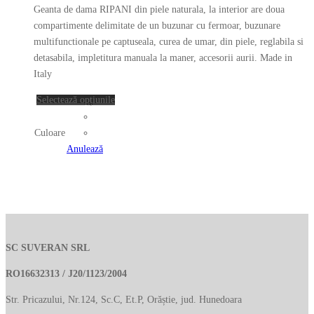
inițial
curent
pot
Geanta de dama RIPANI din piele naturala, la interior are doua
a
este:
fi
compartimente delimitate de un buzunar cu fermoar, buzunare
fost:
549.00 lei.
alese
multifunctionale pe captuseala, curea de umar, din piele, reglabila si
în
detasabila, impletitura manuala la maner, accesorii aurii. Made in
967.00 lei.
pagina
Italy
produsului.
Acest
Selectează opțiunile
produs
are
Culoare
mai
Anulează
multe
variații.
Opțiunile
pot
fi
alese
SC SUVERAN SRL
în
RO16632313 / J20/1123/2004
pagina
produsului.
Str. Pricazului, Nr.124, Sc.C, Et.P, Orăștie, jud. Hunedoara