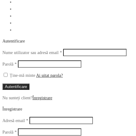
Autentificare
Obligatoriu
Nume utilizator sau adresă email
*
Obligatoriu
Parolă
*
Ține-mă minte
Ai uitat parola?
Autentificare
Nu sunteți client?
Înregistrare
Înregistrare
Obligatoriu
Adresă email
*
Obligatoriu
Parolă
*