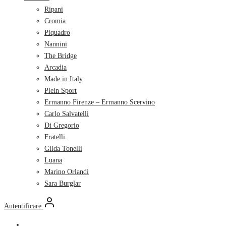
Ripani
Cromia
Piquadro
Nannini
The Bridge
Arcadia
Made in Italy
Plein Sport
Ermanno Firenze – Ermanno Scervino
Carlo Salvatelli
Di Gregorio
Fratelli
Gilda Tonelli
Luana
Marino Orlandi
Sara Burglar
Autentificare