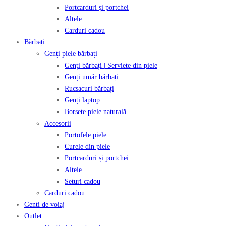
Portcarduri și portchei
Altele
Carduri cadou
Bărbați
Genți piele bărbați
Genți bărbați | Serviete din piele
Genți umăr bărbați
Rucsacuri bărbați
Genți laptop
Borsete piele naturală
Accesorii
Portofele piele
Curele din piele
Portcarduri și portchei
Altele
Seturi cadou
Carduri cadou
Genti de voiaj
Outlet