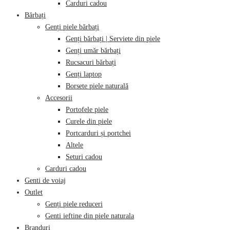
Carduri cadou
Bărbați
Genți piele bărbați
Genți bărbați | Serviete din piele
Genți umăr bărbați
Rucsacuri bărbați
Genți laptop
Borsete piele naturală
Accesorii
Portofele piele
Curele din piele
Portcarduri și portchei
Altele
Seturi cadou
Carduri cadou
Genti de voiaj
Outlet
Genți piele reduceri
Genti ieftine din piele naturala
Branduri