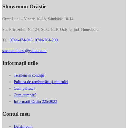
Showroom Orăștie
Orar: Luni – Vineri: 10-18, Sâmbătă: 10-14
Str. Pricazului, Nr.124, Sc.C, Et.P, Orăștie, jud. Hunedoara
Tel:
0744-474-045
;
0744-764-200
suveran_borse@yahoo.com
Informații utile
Termeni și condiții
Politica de rambursări și returnări
Cum plătesc?
Cum cumpăr?
Informatii Ordin 225/2023
Contul meu
Detalii cont