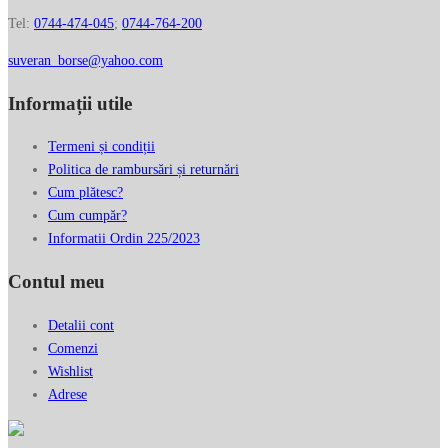
Tel:
0744-474-045
;
0744-764-200
suveran_borse@yahoo.com
Informații utile
Termeni și condiții
Politica de rambursări și returnări
Cum plătesc?
Cum cumpăr?
Informatii Ordin 225/2023
Contul meu
Detalii cont
Comenzi
Wishlist
Adrese