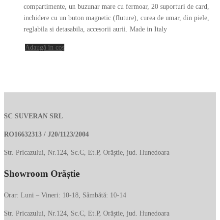
a
este:
compartimente, un buzunar mare cu fermoar, 20 suporturi de card,
fost:
2,499.00 lei.
inchidere cu un buton magnetic (fluture), curea de umar, din piele,
reglabila si detasabila, accesorii aurii. Made in Italy
7,500.00 lei.
Adaugă în coș
SC SUVERAN SRL
RO16632313 / J20/1123/2004
Str. Pricazului, Nr.124, Sc.C, Et.P, Orăștie, jud. Hunedoara
Showroom Orăștie
Orar: Luni – Vineri: 10-18, Sâmbătă: 10-14
Str. Pricazului, Nr.124, Sc.C, Et.P, Orăștie, jud. Hunedoara