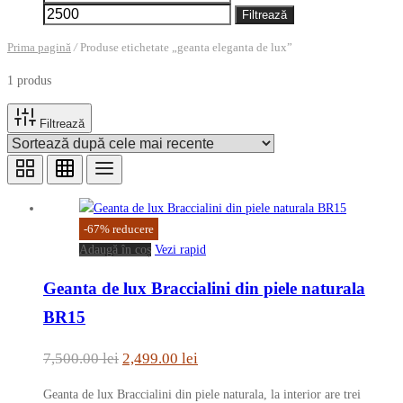
minim
maxim
Filtrează
Prima pagină
/
Produse etichetate „geanta eleganta de lux”
1 produs
Filtrează
-
67
%
reducere
Adaugă în coș
Vezi rapid
Geanta de lux Braccialini din piele naturala
BR15
Prețul
Prețul
7,500.00
lei
2,499.00
lei
inițial
curent
Geanta de lux Braccialini din piele naturala, la interior are trei