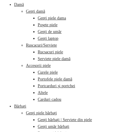
Damă
Genți damă
Genți piele dama
Poșete piele
Genți de umăr
Genți laptop
Ruscacuri/Serviete
Rucsacuri piele
Serviete piele damă
Accesorii piele
Curele piele
Portofele piele damă
Portcarduri și portchei
Altele
Carduri cadou
Bărbați
Genți piele bărbați
Genți bărbați | Serviete din piele
Genți umăr bărbați