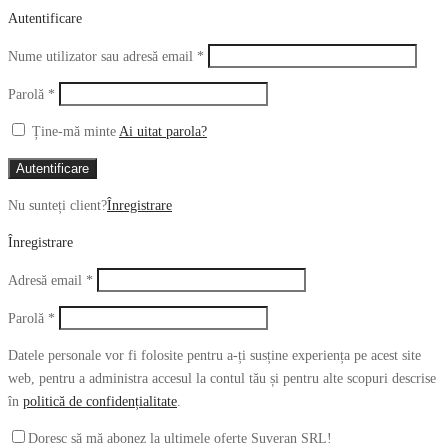
Autentificare
Obligatoriu
Nume utilizator sau adresă email
*
Obligatoriu
Parolă
*
Ține-mă minte
Ai uitat parola?
Autentificare
Nu sunteți client?
Înregistrare
Înregistrare
Obligatoriu
Adresă email
*
Obligatoriu
Parolă
*
Datele personale vor fi folosite pentru a-ți susține experiența pe acest site
web, pentru a administra accesul la contul tău și pentru alte scopuri descrise
în
politică de confidențialitate
.
Doresc să mă abonez la ultimele oferte Suveran SRL!