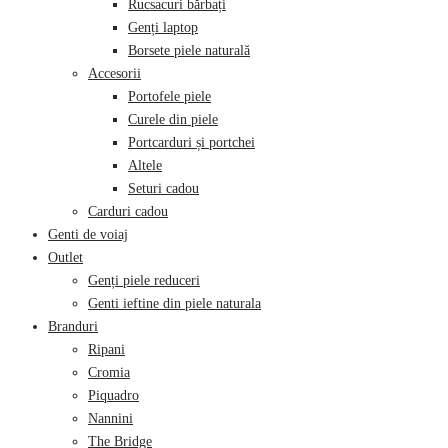
Rucsacuri bărbați
Genți laptop
Borsete piele naturală
Accesorii
Portofele piele
Curele din piele
Portcarduri și portchei
Altele
Seturi cadou
Carduri cadou
Genti de voiaj
Outlet
Genți piele reduceri
Genti ieftine din piele naturala
Branduri
Ripani
Cromia
Piquadro
Nannini
The Bridge