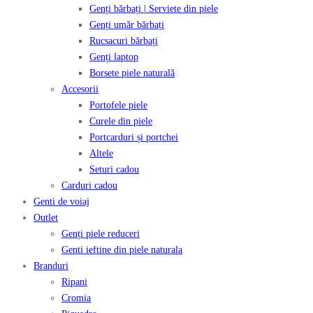
Genți bărbați | Serviete din piele
Genți umăr bărbați
Rucsacuri bărbați
Genți laptop
Borsete piele naturală
Accesorii
Portofele piele
Curele din piele
Portcarduri și portchei
Altele
Seturi cadou
Carduri cadou
Genti de voiaj
Outlet
Genți piele reduceri
Genti ieftine din piele naturala
Branduri
Ripani
Cromia