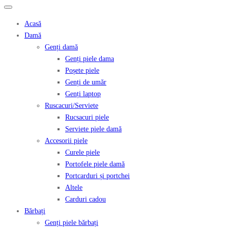
Acasă
Damă
Genți damă
Genți piele dama
Poșete piele
Genți de umăr
Genți laptop
Ruscacuri/Serviete
Rucsacuri piele
Serviete piele damă
Accesorii piele
Curele piele
Portofele piele damă
Portcarduri și portchei
Altele
Carduri cadou
Bărbați
Genți piele bărbați