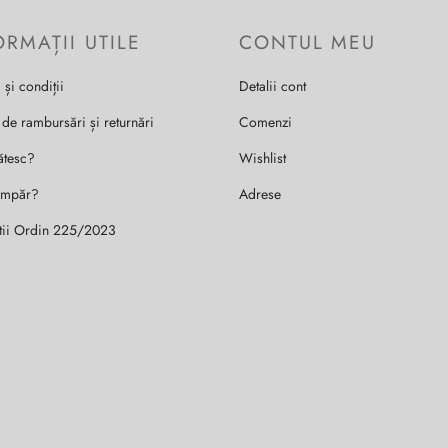
ORMAȚII UTILE
CONTUL MEU
 și condiții
Detalii cont
 de rambursări și returnări
Comenzi
ătesc?
Wishlist
umpăr?
Adrese
tii Ordin 225/2023