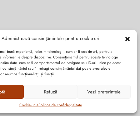
Administrează consimțămintele pentru cookie-uri
 mai bună experiență, folosim tehnologii, cum ar fi cookie-uri, pentru a
a informațiile despre dispozitive. Consimțământul pentru aceste tehnologii
cesăm date, cum ar fi comportamentul de navigare sau ID-uri unice pe acest
dai consimțământul sau îți retragi consimțământul dat poate avea afecte
r anumite funcționalități și funcții.
ptă
Refuză
Vezi preferințele
Cookie-urile
Politica de confidențialitate