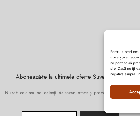
Pentru a oferi cea
stoca și/sau acces
ne permite să pro
site. Dacă nu îți 
negative asupra uno
Abonează-te la ultimele oferte Suveran SRL
Acce
Nu rata cele mai noi colecții de sezon, oferte și promoții de nerefuzat.