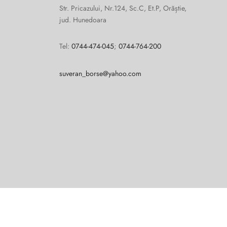
Str. Pricazului, Nr.124, Sc.C, Et.P, Orăștie,
jud. Hunedoara
Tel:
0744-474-045
;
0744-764-200
suveran_borse@yahoo.com
Cum vă putem ajuta?
Open
chaty