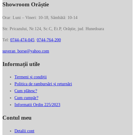
Showroom Orăștie
Orar: Luni – Vineri: 10-18, Sâmbătă: 10-14
Str. Pricazului, Nr.124, Sc.C, Et.P, Orăștie, jud. Hunedoara
Tel:
0744-474-045
;
0744-764-200
suveran_borse@yahoo.com
Informații utile
Termeni și condiții
Politica de rambursări și returnări
Cum plătesc?
Cum cumpăr?
Informatii Ordin 225/2023
Contul meu
Detalii cont