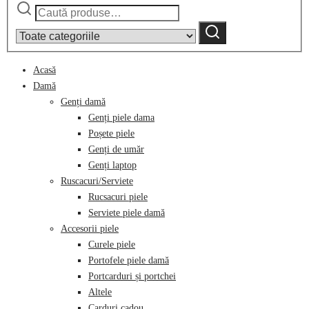
Caută
Narrow
după:
by
Caută
category:
Acasă
Damă
Genți damă
Genți piele dama
Poșete piele
Genți de umăr
Genți laptop
Ruscacuri/Serviete
Rucsacuri piele
Serviete piele damă
Accesorii piele
Curele piele
Portofele piele damă
Portcarduri și portchei
Altele
Carduri cadou