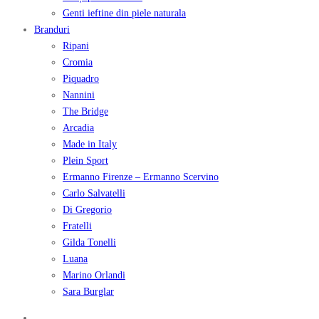
Genti ieftine din piele naturala
Branduri
Ripani
Cromia
Piquadro
Nannini
The Bridge
Arcadia
Made in Italy
Plein Sport
Ermanno Firenze – Ermanno Scervino
Carlo Salvatelli
Di Gregorio
Fratelli
Gilda Tonelli
Luana
Marino Orlandi
Sara Burglar