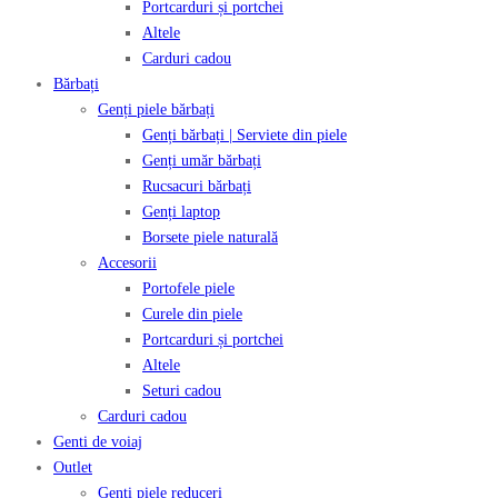
Portcarduri și portchei
Altele
Carduri cadou
Bărbați
Genți piele bărbați
Genți bărbați | Serviete din piele
Genți umăr bărbați
Rucsacuri bărbați
Genți laptop
Borsete piele naturală
Accesorii
Portofele piele
Curele din piele
Portcarduri și portchei
Altele
Seturi cadou
Carduri cadou
Genti de voiaj
Outlet
Genți piele reduceri