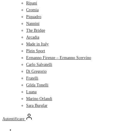
Ripani
Cromia
Piquadro
Nannini
The Bridge
Arcadia
Made in Italy
Plein Sport
Ermanno Firenze – Ermanno Scervino
Carlo Salvatelli
Di Gregorio
Fratelli
Gilda Tonelli
Luana
Marino Orlandi
Sara Burglar
Autentificare