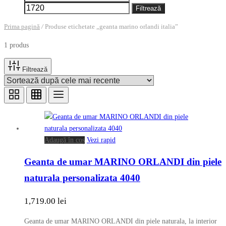
minim
maxim
Filtrează
Prima pagină
/
Produse etichetate „geanta marino orlandi italia”
1 produs
Filtrează
Adaugă în coș
Vezi rapid
Geanta de umar MARINO ORLANDI din piele
naturala personalizata 4040
1,719.00
lei
Geanta de umar MARINO ORLANDI din piele naturala, la interior