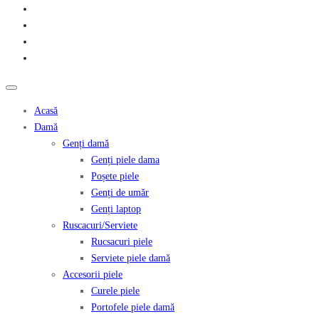
Acasă
Damă
Genți damă
Genți piele dama
Poșete piele
Genți de umăr
Genți laptop
Ruscacuri/Serviete
Rucsacuri piele
Serviete piele damă
Accesorii piele
Curele piele
Portofele piele damă