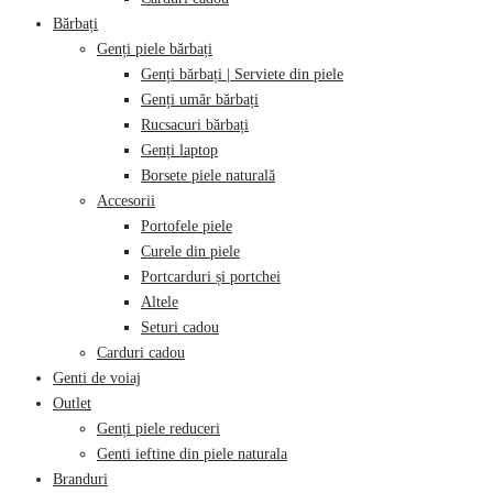
Bărbați
Genți piele bărbați
Genți bărbați | Serviete din piele
Genți umăr bărbați
Rucsacuri bărbați
Genți laptop
Borsete piele naturală
Accesorii
Portofele piele
Curele din piele
Portcarduri și portchei
Altele
Seturi cadou
Carduri cadou
Genti de voiaj
Outlet
Genți piele reduceri
Genti ieftine din piele naturala
Branduri