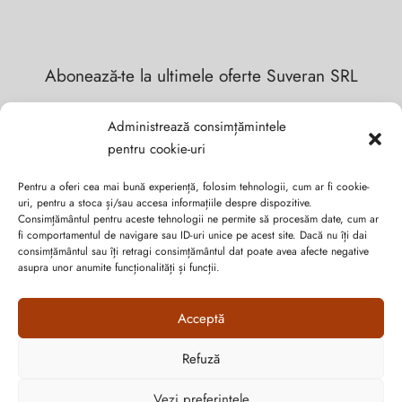
Abonează-te la ultimele oferte Suveran SRL
Nu rata cele mai noi colecții de sezon, oferte și promoții de
Administrează consimțămintele
nerefuzat.
pentru cookie-uri
Pentru a oferi cea mai bună experiență, folosim tehnologii, cum ar fi cookie-
uri, pentru a stoca și/sau accesa informațiile despre dispozitive.
Consimțământul pentru aceste tehnologii ne permite să procesăm date, cum ar
fi comportamentul de navigare sau ID-uri unice pe acest site. Dacă nu îți dai
consimțământul sau îți retragi consimțământul dat poate avea afecte negative
asupra unor anumite funcționalități și funcții.
Acceptă
Refuză
Cum vă putem ajuta?
Vezi preferințele
Open