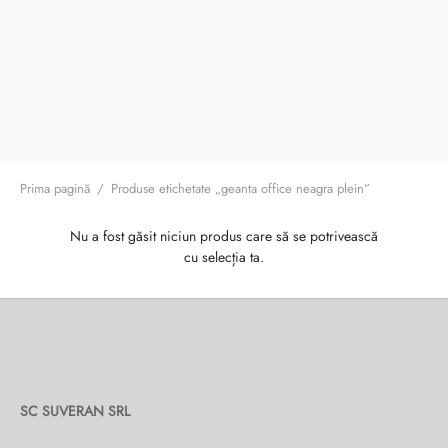
ri cadou
e piele naturală
i cadou
ridge
ia
n Italy
 Sport
no Firenze – Ermanno Scervino
Prima pagină
/
Produse etichetate „geanta office neagra plein”
Salvatelli
Nu a fost găsit niciun produs care să se potrivească
cu selecția ta.
egorio
i
Tonelli
SC SUVERAN SRL
o Orlandi