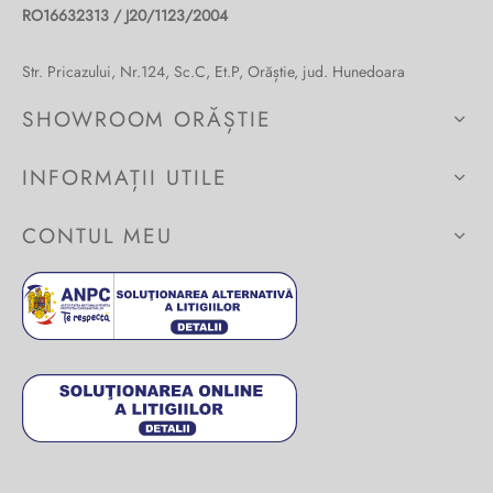
RO16632313 / J20/1123/2004
Burglar
Str. Pricazului, Nr.124, Sc.C, Et.P, Orăștie, jud. Hunedoara
SHOWROOM ORĂȘTIE
INFORMAȚII UTILE
CONTUL MEU