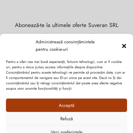
Abonează-te la ultimele oferte Suveran SRL
Nu rata cele mai noi colecții de sezon, oferte și promoții de
Administrează consimțămintele
nerefuzat.
pentru cookie-uri
Pentru a oferi cea mai bună experiență, folosim tehnologii, cum ar fi cookie-
uri, pentru a stoca și/sau accesa informațiile despre dispozitive.
Consimțământul pentru aceste tehnologii ne permite să procesăm date, cum ar
fi comportamentul de navigare sau ID-uri unice pe acest site. Dacă nu îți dai
consimțământul sau îți retragi consimțământul dat poate avea afecte negative
asupra unor anumite funcționalități și funcții.
Acceptă
Refuză
Cum vă putem ajuta?
Open
Vezi preferințele