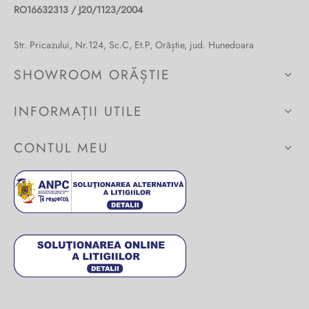
RO16632313 / J20/1123/2004
Burglar
Str. Pricazului, Nr.124, Sc.C, Et.P, Orăștie, jud. Hunedoara
SHOWROOM ORĂȘTIE
INFORMAȚII UTILE
CONTUL MEU