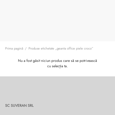
ri cadou
e piele naturală
i cadou
ridge
ia
n Italy
 Sport
no Firenze – Ermanno Scervino
Prima pagină
/
Produse etichetate „geanta office piele croco”
Salvatelli
Nu a fost găsit niciun produs care să se potrivească
cu selecția ta.
egorio
i
Tonelli
SC SUVERAN SRL
o Orlandi