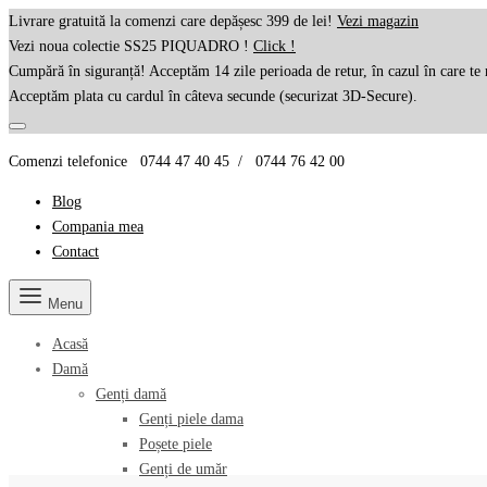
Livrare gratuită la comenzi care depășesc 399 de lei!
Vezi magazin
Vezi noua colectie SS25 PIQUADRO !
Click !
Cumpără în siguranță! Acceptăm 14 zile perioada de retur, în cazul în care te 
Acceptăm plata cu cardul în câteva secunde (securizat 3D-Secure).
Comenzi telefonice 0744 47 40 45 / 0744 76 42 00
Blog
Compania mea
Contact
Menu
Acasă
Damă
Genți damă
Genți piele dama
Poșete piele
Genți de umăr