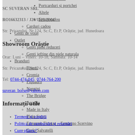
Portcarduri și portchei
SC SUVERAN SRL
Altele
Seturi cadou
RO16632313 / J20/1123/2004
Carduri cadou
Str. Pricazului, Nr.124, Sc.C, Et.P, Orăștie, jud. Hunedoara
Genti de voiaj
Outlet
Showroom Orăștie
Genți piele reduceri
Genti ieftine din piele naturala
Orar: Luni – Vineri: 10-18, Sâmbătă: 10-14
Branduri
Ripani
Str. Pricazului, Nr.124, Sc.C, Et.P, Orăștie, jud. Hunedoara
Cromia
Tel:
0744-474-045
;
0744-764-200
Piquadro
Nannini
suveran_borse@yahoo.com
The Bridge
Informații utile
Arcadia
Made in Italy
Plein Sport
Termeni și condiții
Ermanno Firenze – Ermanno Scervino
Politica de rambursări și returnări
Carlo Salvatelli
Cum plătesc?