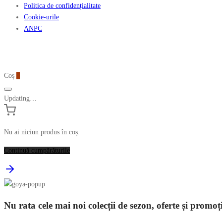
Politica de confidențialitate
Cookie-urile
ANPC
Coș
0
Updating…
Nu ai niciun produs în coș.
Continuă cumpărăturile
Nu rata cele mai noi colecții de sezon, oferte și promoț