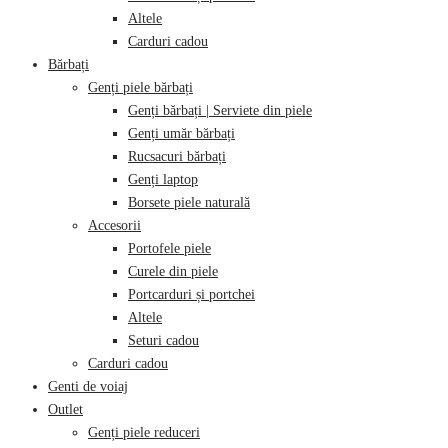
Altele
Carduri cadou
Bărbați
Genți piele bărbați
Genți bărbați | Serviete din piele
Genți umăr bărbați
Rucsacuri bărbați
Genți laptop
Borsete piele naturală
Accesorii
Portofele piele
Curele din piele
Portcarduri și portchei
Altele
Seturi cadou
Carduri cadou
Genti de voiaj
Outlet
Genți piele reduceri