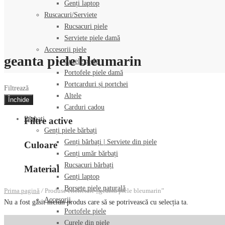
Genți laptop
Ruscacuri/Serviete
Rucsacuri piele
Serviete piele damă
Accesorii piele
geanta piele bleumarin
Curele piele
Portofele piele damă
Portcarduri și portchei
Filtrează
Altele
Închide
Carduri cadou
Bărbați
Filtre active
Genți piele bărbați
Genți bărbați | Serviete din piele
Culoare
Genți umăr bărbați
Rucsacuri bărbați
Material
Genți laptop
Borsete piele naturală
Prima pagină
/
Produse etichetate „geanta piele bleumarin”
Accesorii
Nu a fost găsit niciun produs care să se potrivească cu selecția ta.
Portofele piele
Curele din piele