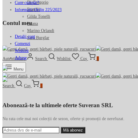
Di Gregorio
Cum cumpăr?
Fratelli
Informatii Ordin 225/2023
Gilda Tonelli
Contul meu
Luana
Marino Orlandi
Detalii cont
Sara Burglar
Comenzi
Wishlist
Adrese
Autentificare
Search
Wishlist
Coș
0
Menu
Search
Coș
0
Abonează-te la ultimele oferte Suveran SRL
Nu rata cele mai noi colecții de sezon, oferte și promoții de nerefuzat.