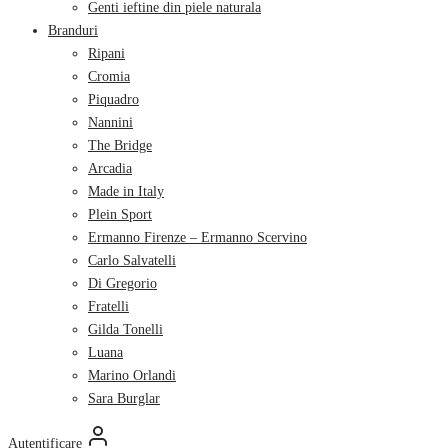
Genti ieftine din piele naturala
Branduri
Ripani
Cromia
Piquadro
Nannini
The Bridge
Arcadia
Made in Italy
Plein Sport
Ermanno Firenze – Ermanno Scervino
Carlo Salvatelli
Di Gregorio
Fratelli
Gilda Tonelli
Luana
Marino Orlandi
Sara Burglar
Autentificare