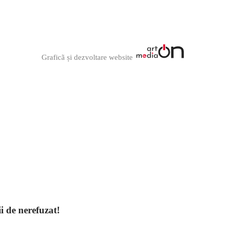
Graficã și dezvoltare website
ii de nerefuzat!