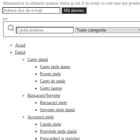
Abonează-te la ultimele noastre oferte și vei fi în trend cu cele mai noi produ
Caută
Narrow
după:
by
category:
Acasă
Damă
Genți damă
Genți piele dama
Poșete piele
Genți de umăr
Genți laptop
Ruscacuri/Serviete
Rucsacuri piele
Serviete piele damă
Accesorii piele
Curele piele
Portofele piele damă
Portcarduri și portchei