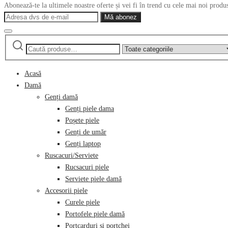
Abonează-te la ultimele noastre oferte și vei fi în trend cu cele mai noi produ
Caută
Narrow
după:
by
category:
Acasă
Damă
Genți damă
Genți piele dama
Poșete piele
Genți de umăr
Genți laptop
Ruscacuri/Serviete
Rucsacuri piele
Serviete piele damă
Accesorii piele
Curele piele
Portofele piele damă
Portcarduri și portchei