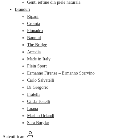
Genti ieftine din piele naturala
Branduri
Ripani
Cromia
Piquadro
Nannini
The Bridge
Arcadia
Made in Italy
Plein Sport
Ermanno Firenze – Ermanno Scervino
Carlo Salvatelli
Di Gregorio
Fratelli
Gilda Tonelli
Luana
Marino Orlandi
Sara Burglar
Autentificare