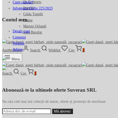
Di Gregorio
Cum cumpăr?
Fratelli
Informatii Ordin 225/2023
Gilda Tonelli
Contul meu
Luana
Marino Orlandi
Detalii cont
Sara Burglar
Comenzi
Wishlist
Adrese
Autentificare
Search
Wishlist
Coș
0
Menu
Search
Coș
0
Abonează-te la ultimele oferte Suveran SRL
Nu rata cele mai noi colecții de sezon, oferte și promoții de nerefuzat.