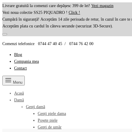
Livrare gratuită la comenzi care depășesc 399 de lei!
Vezi magazin
Vezi noua colectie SS25 PIQUADRO !
Click !
Cumpără în siguranță! Acceptăm 14 zile perioada de retur, în cazul în care te 
Acceptăm plata cu cardul în câteva secunde (securizat 3D-Secure).
Comenzi telefonice 0744 47 40 45 / 0744 76 42 00
Blog
Compania mea
Contact
Menu
Acasă
Damă
Genți damă
Genți piele dama
Poșete piele
Genți de umăr