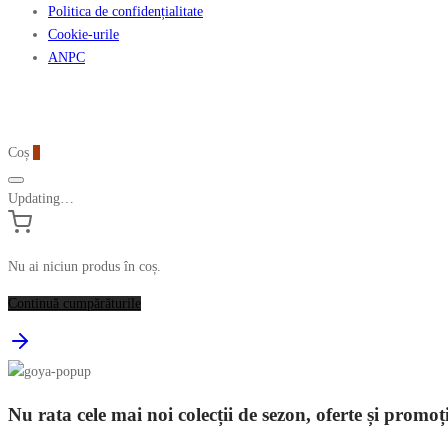
Politica de confidențialitate
Cookie-urile
ANPC
Coș
0
Updating…
Nu ai niciun produs în coș.
Continuă cumpărăturile
Nu rata cele mai noi colecții de sezon, oferte și promoț