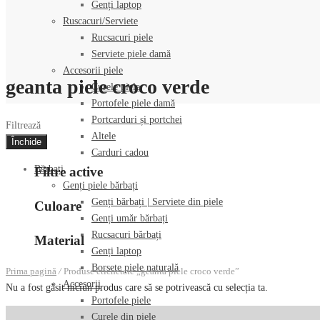
Genți laptop
Ruscacuri/Serviete
Rucsacuri piele
Serviete piele damă
Accesorii piele
geanta piele croco verde
Curele piele
Portofele piele damă
Portcarduri și portchei
Filtrează
Altele
Închide
Carduri cadou
Bărbați
Filtre active
Genți piele bărbați
Genți bărbați | Serviete din piele
Culoare
Genți umăr bărbați
Rucsacuri bărbați
Material
Genți laptop
Borsete piele naturală
Prima pagină
/
Produse etichetate „geanta piele croco verde”
Accesorii
Nu a fost găsit niciun produs care să se potrivească cu selecția ta.
Portofele piele
Curele din piele