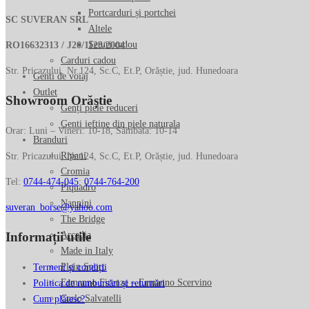
Portcarduri și portchei
SC SUVERAN SRL
Altele
Seturi cadou
RO16632313 / J20/1123/2004
Carduri cadou
Str. Pricazului, Nr.124, Sc.C, Et.P, Orăștie, jud. Hunedoara
Genti de voiaj
Outlet
Showroom Orăștie
Genți piele reduceri
Genti ieftine din piele naturala
Orar: Luni – Vineri: 10-18, Sâmbătă: 10-14
Branduri
Ripani
Str. Pricazului, Nr.124, Sc.C, Et.P, Orăștie, jud. Hunedoara
Cromia
Tel:
0744-474-045
;
0744-764-200
Piquadro
Nannini
suveran_borse@yahoo.com
The Bridge
Informații utile
Arcadia
Made in Italy
Plein Sport
Termeni și condiții
Ermanno Firenze – Ermanno Scervino
Politica de rambursări și returnări
Carlo Salvatelli
Cum plătesc?