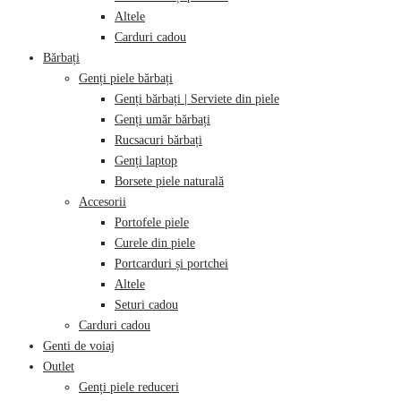
Altele
Carduri cadou
Bărbați
Genți piele bărbați
Genți bărbați | Serviete din piele
Genți umăr bărbați
Rucsacuri bărbați
Genți laptop
Borsete piele naturală
Accesorii
Portofele piele
Curele din piele
Portcarduri și portchei
Altele
Seturi cadou
Carduri cadou
Genti de voiaj
Outlet
Genți piele reduceri