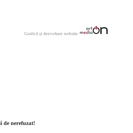
Graficã și dezvoltare website
ii de nerefuzat!