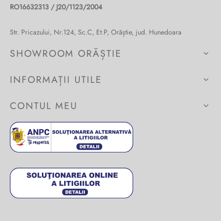
RO16632313 / J20/1123/2004
Burglar
Str. Pricazului, Nr.124, Sc.C, Et.P, Orăștie, jud. Hunedoara
SHOWROOM ORĂȘTIE
INFORMAȚII UTILE
CONTUL MEU