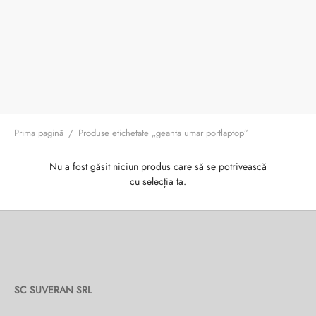
ri cadou
e piele naturală
i cadou
ridge
ia
n Italy
 Sport
no Firenze – Ermanno Scervino
Prima pagină
/
Produse etichetate „geanta umar portlaptop”
Salvatelli
Nu a fost găsit niciun produs care să se potrivească
cu selecția ta.
egorio
i
Tonelli
SC SUVERAN SRL
o Orlandi