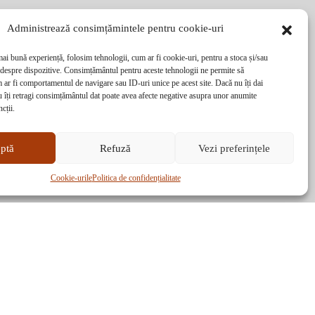
Administrează consimțămintele pentru cookie-uri
mai bună experiență, folosim tehnologii, cum ar fi cookie-uri, pentru a stoca și/sau
 despre dispozitive. Consimțământul pentru aceste tehnologii ne permite să
ar fi comportamentul de navigare sau ID-uri unice pe acest site. Dacă nu îți dai
 îți retragi consimțământul dat poate avea afecte negative asupra unor anumite
ncții.
ptă
Refuză
Vezi preferințele
Cookie-urile
Politica de confidențialitate
Graficã și dezvoltare website