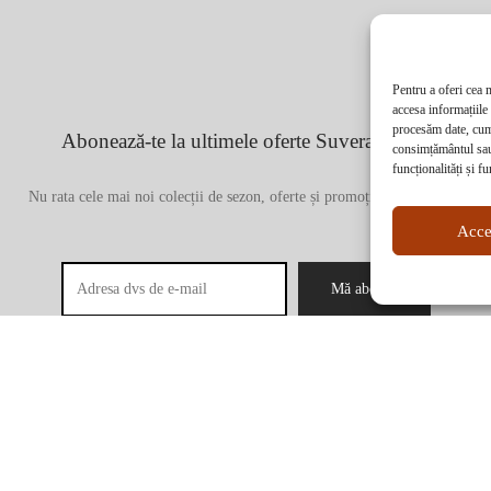
Pentru a oferi cea 
accesa informațiile
procesăm date, cum 
Abonează-te la ultimele oferte Suveran SRL
consimțământul sau
funcționalități și fu
Nu rata cele mai noi colecții de sezon, oferte și promoții de nerefuzat.
Acce