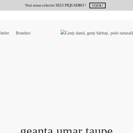
Vezi noua colectie SS25 PIQUADRO !
CLICK !
Outlet
Branduri
geanta umar taupe