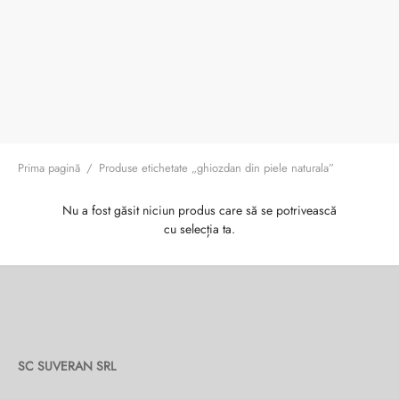
ri cadou
e piele naturală
i cadou
ridge
ia
n Italy
 Sport
no Firenze – Ermanno Scervino
Prima pagină
/
Produse etichetate „ghiozdan din piele naturala”
Salvatelli
Nu a fost găsit niciun produs care să se potrivească
cu selecția ta.
egorio
i
Tonelli
SC SUVERAN SRL
o Orlandi