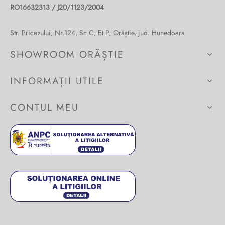
RO16632313 / J20/1123/2004
Burglar
Str. Pricazului, Nr.124, Sc.C, Et.P, Orăștie, jud. Hunedoara
SHOWROOM ORĂȘTIE
INFORMAȚII UTILE
CONTUL MEU