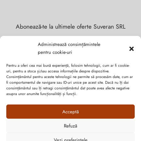
Abonează-te la ultimele oferte Suveran SRL
Nu rata cele mai noi colecții de sezon, oferte și promoții de
Administrează consimțămintele
nerefuzat.
pentru cookie-uri
Pentru a oferi cea mai bună experiență, folosim tehnologii, cum ar fi cookie-
uri, pentru a stoca și/sau accesa informațiile despre dispozitive.
Consimțământul pentru aceste tehnologii ne permite să procesăm date, cum ar
fi comportamentul de navigare sau ID-uri unice pe acest site. Dacă nu îți dai
consimțământul sau îți retragi consimțământul dat poate avea afecte negative
asupra unor anumite funcționalități și funcții.
Acceptă
Refuză
Cum vă putem ajuta?
Open
Vezi preferințele