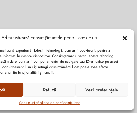
Administrează consimțămintele pentru cookie-uri
 mai bună experiență, folosim tehnologii, cum ar fi cookie-uri, pentru a
a informațiile despre dispozitive. Consimțământul pentru aceste tehnologii
cesăm date, cum ar fi comportamentul de navigare sau ID-uri unice pe acest
dai consimțământul sau îți retragi consimțământul dat poate avea afecte
r anumite funcționalități și funcții.
ptă
Refuză
Vezi preferințele
Cookie-urile
Politica de confidențialitate