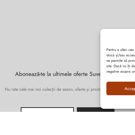
Pentru a oferi cea
stoca și/sau acces
ne permite să pro
site. Dacă nu îți 
negative asupra uno
Abonează-te la ultimele oferte Suveran SRL
Acce
Nu rata cele mai noi colecții de sezon, oferte și promoții de nerefuzat.