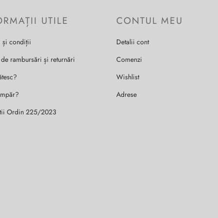
ORMAȚII UTILE
CONTUL MEU
 și condiții
Detalii cont
 de rambursări și returnări
Comenzi
ătesc?
Wishlist
umpăr?
Adrese
tii Ordin 225/2023