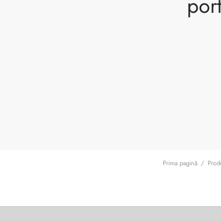
port
Prima pagină
/
Produ