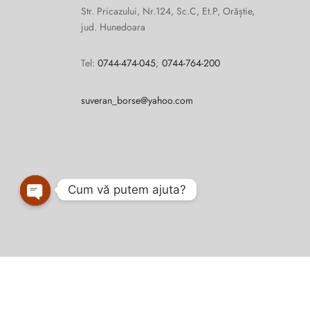
Str. Pricazului, Nr.124, Sc.C, Et.P, Orăștie,
jud. Hunedoara
Tel:
0744-474-045
;
0744-764-200
suveran_borse@yahoo.com
Cum vă putem ajuta?
Open
chaty