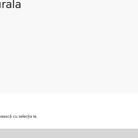
urala
vească cu selecția ta.