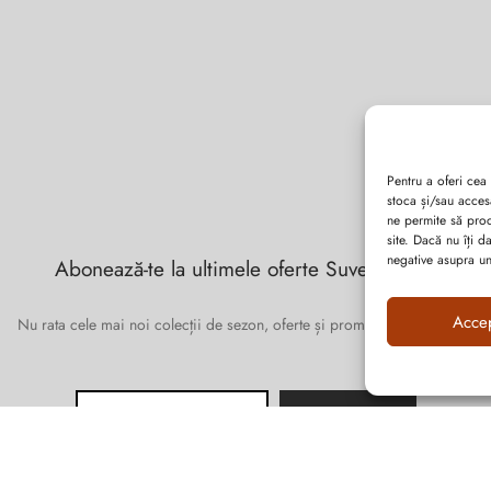
Pentru a oferi cea
stoca și/sau acces
ne permite să pro
site. Dacă nu îți 
negative asupra uno
Abonează-te la ultimele oferte Suveran SRL
Acce
Nu rata cele mai noi colecții de sezon, oferte și promoții de nerefuzat.