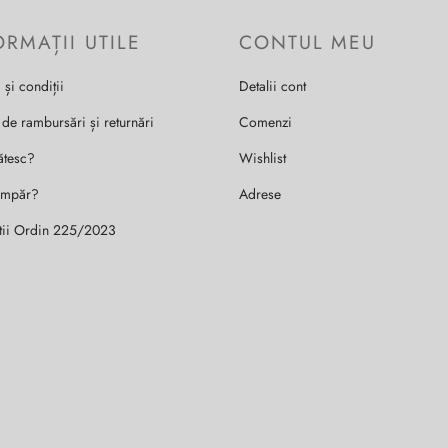
ORMAȚII UTILE
CONTUL MEU
 și condiții
Detalii cont
 de rambursări și returnări
Comenzi
ătesc?
Wishlist
umpăr?
Adrese
tii Ordin 225/2023