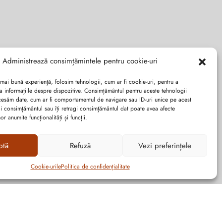
Administrează consimțămintele pentru cookie-uri
 mai bună experiență, folosim tehnologii, cum ar fi cookie-uri, pentru a
a informațiile despre dispozitive. Consimțământul pentru aceste tehnologii
cesăm date, cum ar fi comportamentul de navigare sau ID-uri unice pe acest
dai consimțământul sau îți retragi consimțământul dat poate avea afecte
r anumite funcționalități și funcții.
ptă
Refuză
Vezi preferințele
Cookie-urile
Politica de confidențialitate