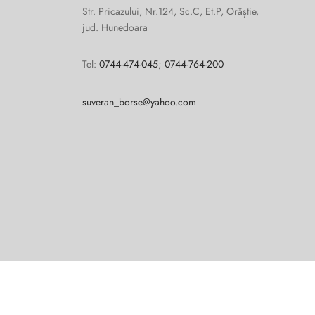
Str. Pricazului, Nr.124, Sc.C, Et.P, Orăștie,
jud. Hunedoara
Tel:
0744-474-045
;
0744-764-200
suveran_borse@yahoo.com
Cum vă putem ajuta?
Open
chaty