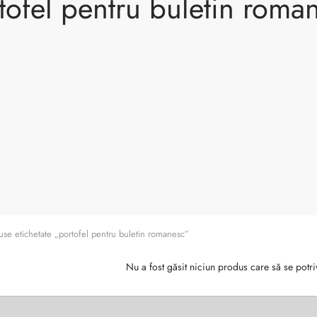
tofel pentru buletin roma
se etichetate „portofel pentru buletin romanesc”
Nu a fost găsit niciun produs care să se potri