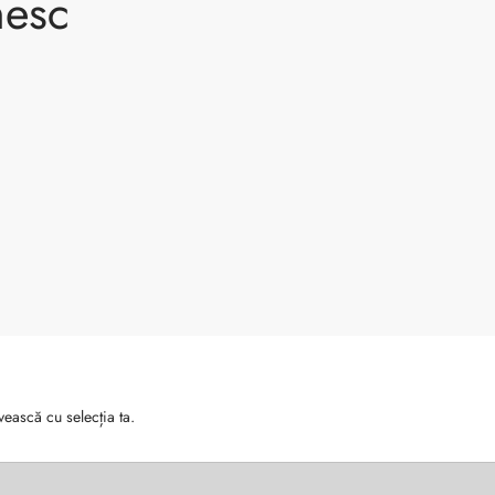
nesc
vească cu selecția ta.