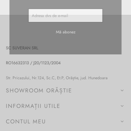
vei fi în trend cu cele mai noi produse.
Burglar
SC SUVERAN SRL
RO16632313 / J20/1123/2004
Str. Pricazului, Nr.124, Sc.C, Et.P, Orăștie, jud. Hunedoara
SHOWROOM ORĂȘTIE
INFORMAȚII UTILE
CONTUL MEU