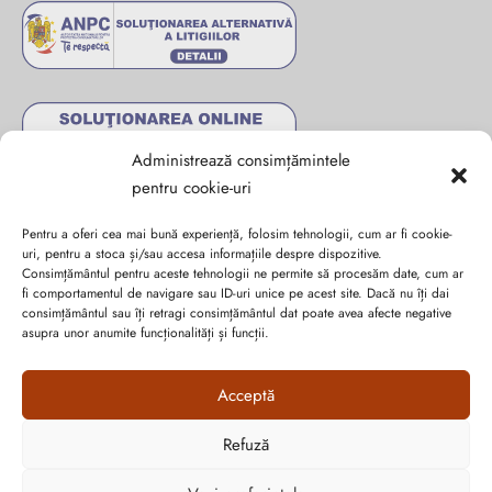
Administrează consimțămintele
pentru cookie-uri
Pentru a oferi cea mai bună experiență, folosim tehnologii, cum ar fi cookie-
uri, pentru a stoca și/sau accesa informațiile despre dispozitive.
Consimțământul pentru aceste tehnologii ne permite să procesăm date, cum ar
fi comportamentul de navigare sau ID-uri unice pe acest site. Dacă nu îți dai
Abonează-te la ultimele oferte Suveran SRL
consimțământul sau îți retragi consimțământul dat poate avea afecte negative
asupra unor anumite funcționalități și funcții.
Nu rata cele mai noi colecții de sezon, oferte și promoții de
Acceptă
nerefuzat.
Refuză