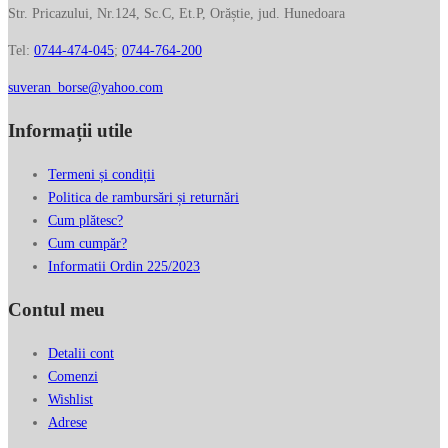
Str. Pricazului, Nr.124, Sc.C, Et.P, Orăștie, jud. Hunedoara
Tel:
0744-474-045
;
0744-764-200
suveran_borse@yahoo.com
Informații utile
Termeni și condiții
Politica de rambursări și returnări
Cum plătesc?
Cum cumpăr?
Informatii Ordin 225/2023
Contul meu
Detalii cont
Comenzi
Wishlist
Adrese