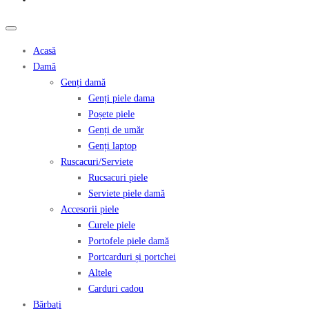
Acasă
Damă
Genți damă
Genți piele dama
Poșete piele
Genți de umăr
Genți laptop
Ruscacuri/Serviete
Rucsacuri piele
Serviete piele damă
Accesorii piele
Curele piele
Portofele piele damă
Portcarduri și portchei
Altele
Carduri cadou
Bărbați