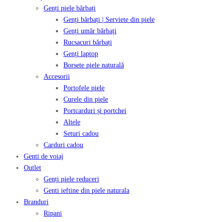
Genți piele bărbați
Genți bărbați | Serviete din piele
Genți umăr bărbați
Rucsacuri bărbați
Genți laptop
Borsete piele naturală
Accesorii
Portofele piele
Curele din piele
Portcarduri și portchei
Altele
Seturi cadou
Carduri cadou
Genti de voiaj
Outlet
Genți piele reduceri
Genti ieftine din piele naturala
Branduri
Ripani