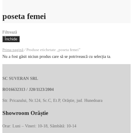
poseta femei
Filtrează
Închide
Prima pagină
/
Produse etichetate „poseta femei”
Nu a fost găsit niciun produs care să se potrivească cu selecția ta.
SC SUVERAN SRL
RO16632313 / J20/1123/2004
Str. Pricazului, Nr.124, Sc.C, Et.P, Orăștie, jud. Hunedoara
Showroom Orăștie
Orar: Luni – Vineri: 10-18, Sâmbătă: 10-14