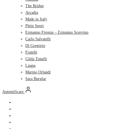
The Bridge
Arcadia
Made in Italy
Plein Sport
Ermanno Firenze – Ermanno Scervino
Carlo Salvatelli
Di Gregorio
Fratelli
Gilda Tonelli
Luana
Marino Orlandi
Sara Burglar
Autentificare