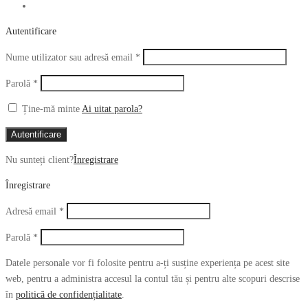
Autentificare
Obligatoriu
Nume utilizator sau adresă email
*
Obligatoriu
Parolă
*
Ține-mă minte
Ai uitat parola?
Autentificare
Nu sunteți client?
Înregistrare
Înregistrare
Obligatoriu
Adresă email
*
Obligatoriu
Parolă
*
Datele personale vor fi folosite pentru a-ți susține experiența pe acest site
web, pentru a administra accesul la contul tău și pentru alte scopuri descrise
în
politică de confidențialitate
.