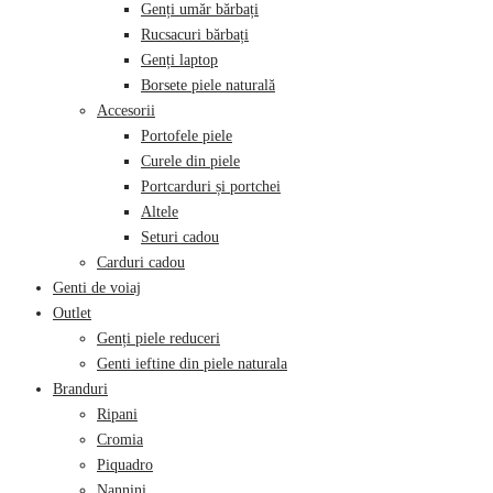
Genți umăr bărbați
Rucsacuri bărbați
Genți laptop
Borsete piele naturală
Accesorii
Portofele piele
Curele din piele
Portcarduri și portchei
Altele
Seturi cadou
Carduri cadou
Genti de voiaj
Outlet
Genți piele reduceri
Genti ieftine din piele naturala
Branduri
Ripani
Cromia
Piquadro
Nannini