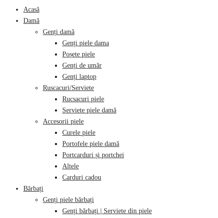
Acasă
Damă
Genți damă
Genți piele dama
Poșete piele
Genți de umăr
Genți laptop
Ruscacuri/Serviete
Rucsacuri piele
Serviete piele damă
Accesorii piele
Curele piele
Portofele piele damă
Portcarduri și portchei
Altele
Carduri cadou
Bărbați
Genți piele bărbați
Genți bărbați | Serviete din piele