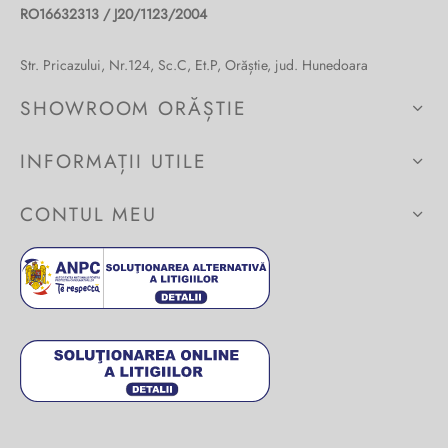
RO16632313 / J20/1123/2004
Burglar
Str. Pricazului, Nr.124, Sc.C, Et.P, Orăștie, jud. Hunedoara
SHOWROOM ORĂȘTIE
INFORMAȚII UTILE
CONTUL MEU