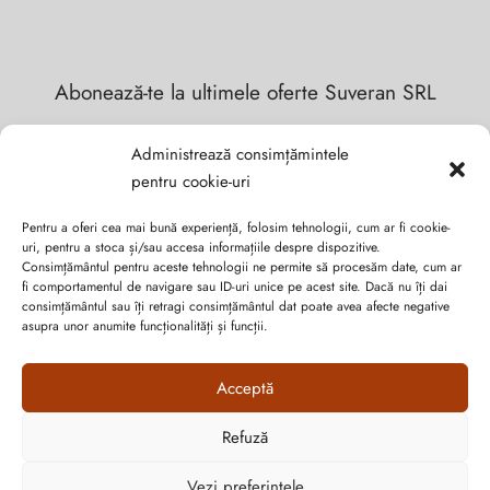
Abonează-te la ultimele oferte Suveran SRL
Nu rata cele mai noi colecții de sezon, oferte și promoții de
Administrează consimțămintele
nerefuzat.
pentru cookie-uri
Pentru a oferi cea mai bună experiență, folosim tehnologii, cum ar fi cookie-
uri, pentru a stoca și/sau accesa informațiile despre dispozitive.
Consimțământul pentru aceste tehnologii ne permite să procesăm date, cum ar
fi comportamentul de navigare sau ID-uri unice pe acest site. Dacă nu îți dai
consimțământul sau îți retragi consimțământul dat poate avea afecte negative
asupra unor anumite funcționalități și funcții.
Acceptă
Refuză
Cum vă putem ajuta?
Open
Vezi preferințele