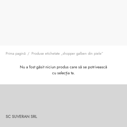
ri cadou
e piele naturală
i cadou
ridge
ia
n Italy
 Sport
no Firenze – Ermanno Scervino
Prima pagină
/
Produse etichetate „shopper galben din piele”
Salvatelli
Nu a fost găsit niciun produs care să se potrivească
cu selecția ta.
egorio
i
Tonelli
SC SUVERAN SRL
o Orlandi