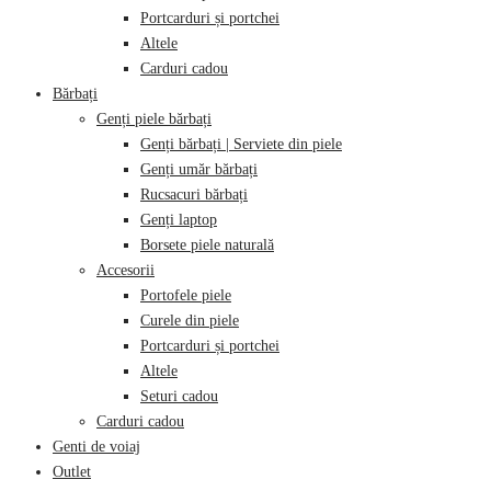
Portcarduri și portchei
Altele
Carduri cadou
Bărbați
Genți piele bărbați
Genți bărbați | Serviete din piele
Genți umăr bărbați
Rucsacuri bărbați
Genți laptop
Borsete piele naturală
Accesorii
Portofele piele
Curele din piele
Portcarduri și portchei
Altele
Seturi cadou
Carduri cadou
Genti de voiaj
Outlet