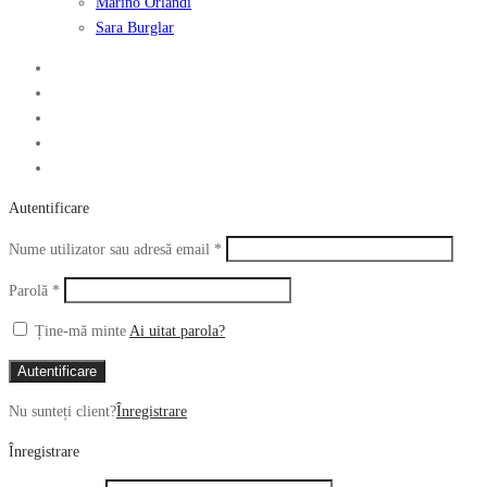
Marino Orlandi
Sara Burglar
Autentificare
Obligatoriu
Nume utilizator sau adresă email
*
Obligatoriu
Parolă
*
Ține-mă minte
Ai uitat parola?
Autentificare
Nu sunteți client?
Înregistrare
Înregistrare