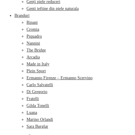
Genți piele reduceri
Genti ieftine din piele naturala
Branduri
Ripani
Cromia
Piquadro
Nannini
The Bridge
Arcadia
Made in Italy
Plein Sport
Ermanno Firenze – Ermanno Scervino
Carlo Salvatelli
Di Gregorio
Fratelli
Gilda Tonelli
Luana
Marino Orlandi
Sara Burglar