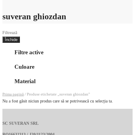
suveran ghiozdan
Filtrează
Închide
Filtre active
Culoare
Material
Prima pagină
/
Produse etichetate „suveran ghiozdan”
Nu a fost găsit niciun produs care să se potrivească cu selecția ta.
SC SUVERAN SRL
RO16632313 / J20/1123/2004