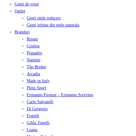
Genti de voiaj
Outlet
Genți piele reduceri
Genti ieftine din piele naturala
Branduri
Ripani
Cromia
Piquadro
Nannini
The Bridge
Arcadia
Made in Italy
Plein Sport
Ermanno Firenze – Ermanno Scervino
Carlo Salvatelli
Di Gregorio
Fratelli
Gilda Tonelli
Luana