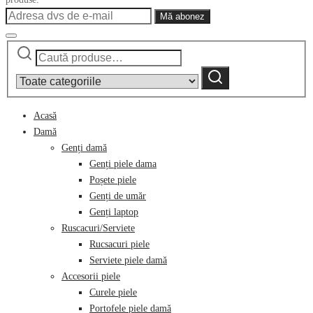
Caută
Narrow
după:
by
Caută
category:
Acasă
Damă
Genți damă
Genți piele dama
Poșete piele
Genți de umăr
Genți laptop
Ruscacuri/Serviete
Rucsacuri piele
Serviete piele damă
Accesorii piele
Curele piele
Portofele piele damă