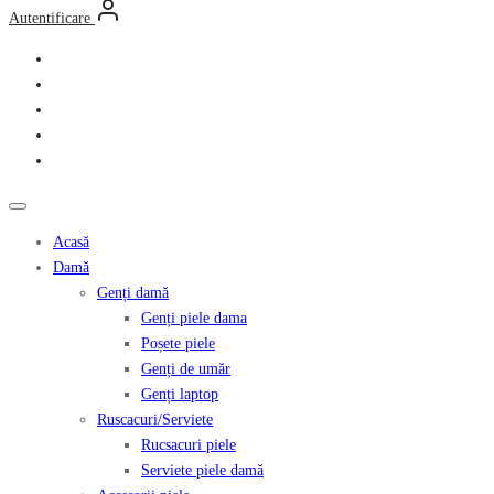
Autentificare
Acasă
Damă
Genți damă
Genți piele dama
Poșete piele
Genți de umăr
Genți laptop
Ruscacuri/Serviete
Rucsacuri piele
Serviete piele damă