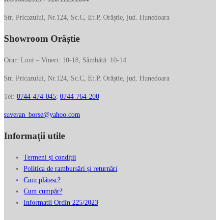
Str. Pricazului, Nr.124, Sc.C, Et.P, Orăștie, jud. Hunedoara
Showroom Orăștie
Orar: Luni – Vineri: 10-18, Sâmbătă: 10-14
Str. Pricazului, Nr.124, Sc.C, Et.P, Orăștie, jud. Hunedoara
Tel:
0744-474-045
;
0744-764-200
suveran_borse@yahoo.com
Informații utile
Termeni și condiții
Politica de rambursări și returnări
Cum plătesc?
Cum cumpăr?
Informatii Ordin 225/2023