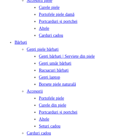
Accesorii piele
Curele piele
Portofele piele damă
Portcarduri și portchei
Altele
Carduri cadou
Bărbați
Genți piele bărbați
Genți bărbați | Serviete din piele
Genți umăr bărbați
Rucsacuri bărbați
Genți laptop
Borsete piele naturală
Accesorii
Portofele piele
Curele din piele
Portcarduri și portchei
Altele
Seturi cadou
Carduri cadou