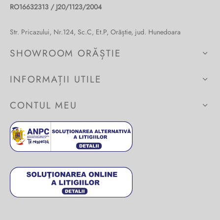
RO16632313 / J20/1123/2004
Burglar
Str. Pricazului, Nr.124, Sc.C, Et.P, Orăștie, jud. Hunedoara
SHOWROOM ORĂȘTIE
INFORMAȚII UTILE
CONTUL MEU