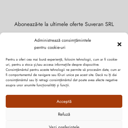
Abonează-te la ultimele oferte Suveran SRL
Nu rata cele mai noi colecții de sezon, oferte și promoții de
Administrează consimțămintele
nerefuzat.
pentru cookie-uri
Pentru a oferi cea mai bună experiență, folosim tehnologii, cum ar fi cookie-
uri, pentru a stoca și/sau accesa informațiile despre dispozitive.
Consimțământul pentru aceste tehnologii ne permite să procesăm date, cum ar
fi comportamentul de navigare sau ID-uri unice pe acest site. Dacă nu îți dai
consimțământul sau îți retragi consimțământul dat poate avea afecte negative
asupra unor anumite funcționalități și funcții.
Acceptă
Refuză
Cum vă putem ajuta?
Open
Vezi preferințele