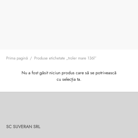
ri cadou
e piele naturală
i cadou
ridge
ia
n Italy
 Sport
no Firenze – Ermanno Scervino
Prima pagină
/
Produse etichetate „troler mare 136l”
Salvatelli
Nu a fost găsit niciun produs care să se potrivească
cu selecția ta.
egorio
i
Tonelli
SC SUVERAN SRL
o Orlandi