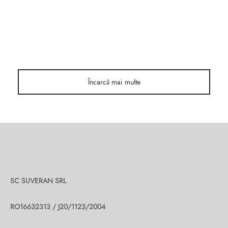
Încarcă mai multe
SC SUVERAN SRL
RO16632313 / J20/1123/2004