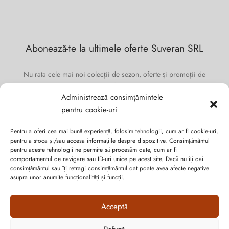
Abonează-te la ultimele oferte Suveran SRL
Nu rata cele mai noi colecții de sezon, oferte și promoții de
nerefuzat.
Administrează consimțămintele
pentru cookie-uri
Pentru a oferi cea mai bună experiență, folosim tehnologii, cum ar fi cookie-uri,
pentru a stoca și/sau accesa informațiile despre dispozitive. Consimțământul
pentru aceste tehnologii ne permite să procesăm date, cum ar fi
comportamentul de navigare sau ID-uri unice pe acest site. Dacă nu îți dai
consimțământul sau îți retragi consimțământul dat poate avea afecte negative
asupra unor anumite funcționalități și funcții.
Acceptă