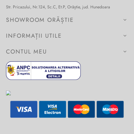
Str. Pricazului, Nr.124, Sc.C, Et.P, Orăștie, jud. Hunedoara
Burglar
SHOWROOM ORĂȘTIE
INFORMAȚII UTILE
CONTUL MEU