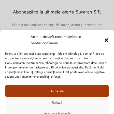
Abonează-te la ultimele oferte Suveran SRL
Nu rata cele mai noi colecții de sezon, oferte și promoții de
nerefuzat.
Administrează consimțămintele
pentru cookie-uri
Pentru a oferi cea mai bună experiență, folosim tehnologii, cum ar fi cookie-
uri, pentru a stoca și/sau accesa informațiile despre dispozitive.
Consimțământul pentru aceste tehnologii ne permite să procesăm date, cum ar
fi comportamentul de navigare sau ID-uri unice pe acest site. Dacă nu îți dai
consimțământul sau îți retragi consimțământul dat poate avea afecte negative
asupra unor anumite funcționalități și funcții.
Acceptă
Refuză
Cum vă putem ajuta?
Politica de confidențialitate
Open
Vezi preferințele