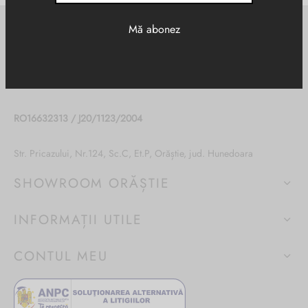
SC SUVERAN SRL
RO16632313 / J20/1123/2004
Str. Pricazului, Nr.124, Sc.C, Et.P, Orăștie, jud. Hunedoara
SHOWROOM ORĂȘTIE
INFORMAȚII UTILE
CONTUL MEU