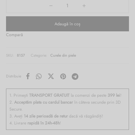
ri cadou
e piele naturală
i cadou
ridge
ia
Adaugă în coș
n Italy
Compară
 Sport
no Firenze – Ermanno Scervino
SKU:
8157
Categorie:
Curele din piele
Salvatelli
Distribuie
egorio
i
1. Primești
TRANSPORT GRATUIT
la comenzi de peste
399 lei
!
2.
Acceptăm plata cu cardul bancar
în câteva secunde prin 3D
Tonelli
Secure.
3. Aveți
14 zile perioadă de retur
dacă vă răzgândiți!
4. Livrare
rapidă în 24h-48h
!
o Orlandi