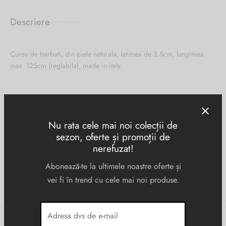
Burglar
Descriere
Curea de barbati, din piele naturala, latimea de 3.5cm, lungimea
max. 125cm (reglabila), made in italy.
Informații suplimentare
Nu rata cele mai noi colecții de
sezon, oferte și promoții de
Negru
CULOARE
nerefuzat!
Piele naturala
MATERIAL
Abonează-te la ultimele noastre oferte și
vei fi în trend cu cele mai noi produse.