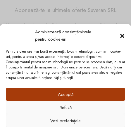
Abonează-te la ultimele oferte Suveran SRL
Nu rata cele mai noi colecții de sezon, oferte și promoții de nerefuzat.
Administrează consimțămintele
pentru cookie-uri
Pentru a oferi cea mai bună experiență, folosim tehnologii, cum ar fi cookie-
uri, pentru a stoca și/sau accesa informațiile despre dispozitive.
Consimțământul pentru aceste tehnologii ne permite să procesăm date, cum ar
fi comportamentul de navigare sau ID-uri unice pe acest site. Dacă nu îți dai
consimțământul sau îți retragi consimțământul dat poate avea afecte negative
asupra unor anumite funcționalități și funcții.
Acceptă
Refuză
Cum vă putem ajuta?
Politica de confidențialitate
Vezi preferințele
Cookie-urile
Open
chaty
ANPC