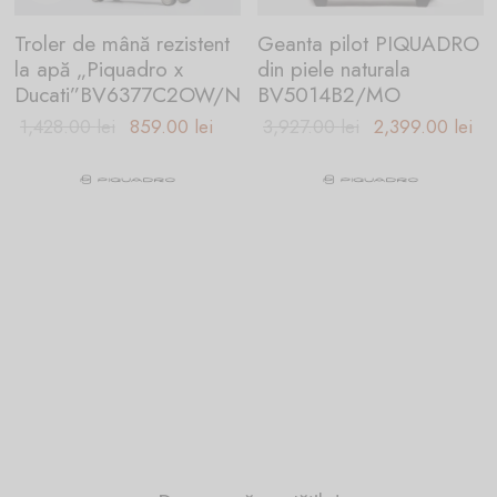
Troler de mână rezistent
Geanta pilot PIQUADRO
la apă „Piquadro x
din piele naturala
Ducati”BV6377C2OW/N
BV5014B2/MO
țul
Prețul inițial
Prețul
Prețul inițial
Pr
1,428.00
lei
859.00
lei
3,927.00
lei
2,399.00
lei
ent
a fost:
curent
a fost:
est
e:
1,428.00 lei.
este:
3,927.00 lei.
2,
.00 lei.
859.00 lei.