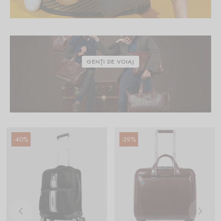
GENȚI DE VOIAJ
-
40
%
-
39
%