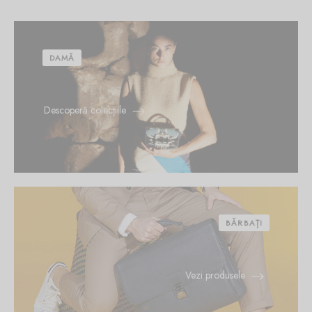
Burglar
DAMĂ
Descoperă colecțiile
BĂRBAȚI
Vezi produsele