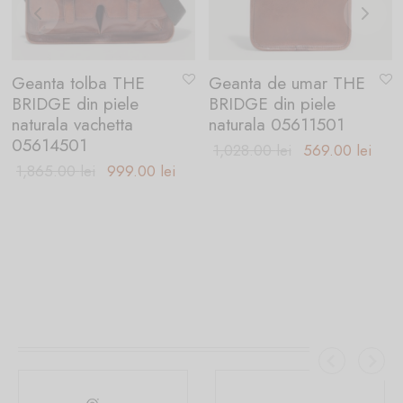
Geanta tolba THE
Geanta de umar THE
BRIDGE din piele
BRIDGE din piele
naturala vachetta
naturala 05611501
05614501
Prețul inițial
Preț
1,028.00
lei
569.00
lei
Prețul inițial
Prețul
1,865.00
lei
999.00
lei
a fost:
cure
a fost:
curent
1,028.00 lei.
este
1,865.00 lei.
este:
569.
999.00 lei.