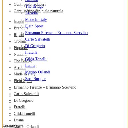
Genți piele reduceri
The Bridge
Genti ieftine din piele naturala
Arcadia
Made in Italy
Înapoi
Plein Sport
Branduri
Ermanno Firenze – Ermanno Scervino
Ripani
Carlo Salvatelli
Cromia
Di Gregorio
Piquadro
Fratelli
Nannini
Gilda Tonelli
The Bridge
Luana
Arcadia
Marino Orlandi
Made in Italy
Sara Burglar
Plein Sport
Ermanno Firenze – Ermanno Scervino
Carlo Salvatelli
Di Gregorio
Fratelli
Gilda Tonelli
Luana
Autentificare
Marino Orlandi