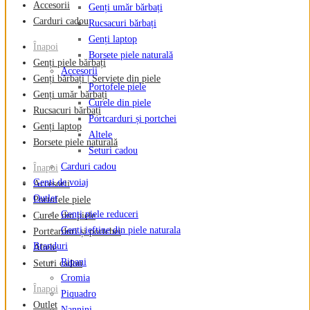
Accesorii
Genți umăr bărbați
Carduri cadou
Rucsacuri bărbați
Genți laptop
Înapoi
Borsete piele naturală
Genți piele bărbați
Accesorii
Genți bărbați | Serviete din piele
Portofele piele
Genți umăr bărbați
Curele din piele
Rucsacuri bărbați
Portcarduri și portchei
Genți laptop
Altele
Borsete piele naturală
Seturi cadou
Carduri cadou
Înapoi
Genti de voiaj
Accesorii
Outlet
Portofele piele
Genți piele reduceri
Curele din piele
Genti ieftine din piele naturala
Portcarduri și portchei
Branduri
Altele
Ripani
Seturi cadou
Cromia
Înapoi
Piquadro
Outlet
Nannini