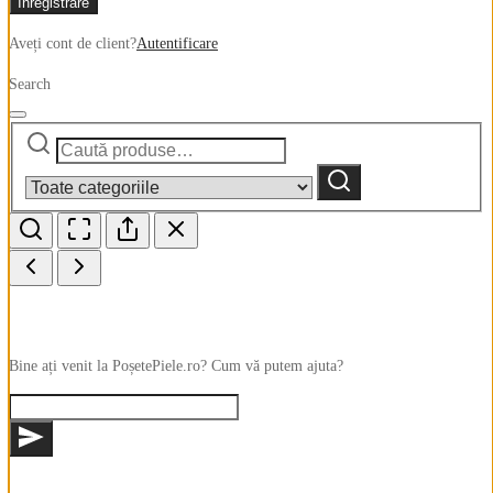
Înregistrare
Aveți cont de client?
Autentificare
Search
Caută
Narrow
după:
by
Caută
category:
Bine ați venit la PoșetePiele.ro? Cum vă putem ajuta?