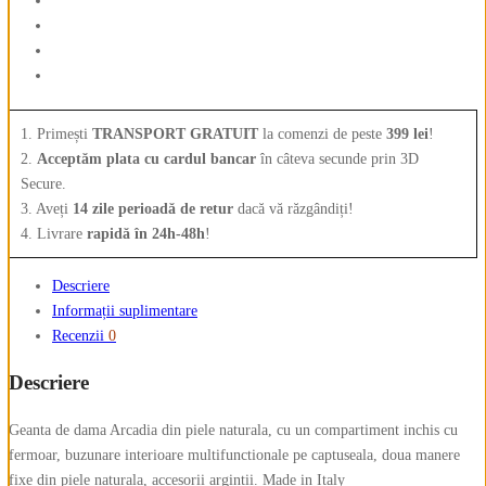
6218
1. Primești
TRANSPORT GRATUIT
la comenzi de peste
399 lei
!
2.
Acceptăm plata cu cardul bancar
în câteva secunde prin 3D
Secure.
3. Aveți
14 zile perioadă de retur
dacă vă răzgândiți!
4. Livrare
rapidă în 24h-48h
!
Descriere
Informații suplimentare
Recenzii
0
Descriere
Geanta de dama Arcadia din piele naturala, cu un compartiment inchis cu
fermoar, buzunare interioare multifunctionale pe captuseala, doua manere
fixe din piele naturala, accesorii argintii. Made in Italy