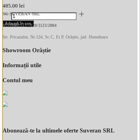
485.00
lei
Cantitate
SC SUVERAN SRL
Geanta
Adaugă în coș
RO16632313 / J20/1123/2004
de
dama
Str. Pricazului, Nr.124, Sc.C, Et.P, Orăștie, jud. Hunedoara
Arcadia
Showroom Orăștie
din
piele
naturala
Informații utile
6218
Contul meu
Abonează-te la ultimele oferte Suveran SRL