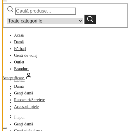
Caută
Narrow
după:
by
Caută
category:
Acasă
Damă
Bărbați
Genti de voiaj
Outlet
Branduri
Autentificare
Înapoi
Damă
Genți damă
Ruscacuri/Serviete
Accesorii piele
Înapoi
Genți damă
Genți piele dama