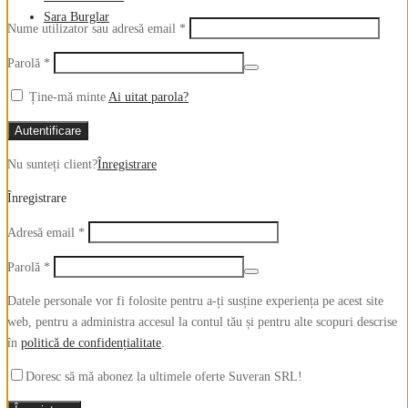
Sara Burglar
Obligatoriu
Nume utilizator sau adresă email
*
Obligatoriu
Parolă
*
Ține-mă minte
Ai uitat parola?
Autentificare
Nu sunteți client?
Înregistrare
Înregistrare
Obligatoriu
Adresă email
*
Obligatoriu
Parolă
*
Datele personale vor fi folosite pentru a-ți susține experiența pe acest site
web, pentru a administra accesul la contul tău și pentru alte scopuri descrise
în
politică de confidențialitate
.
Doresc să mă abonez la ultimele oferte Suveran SRL!