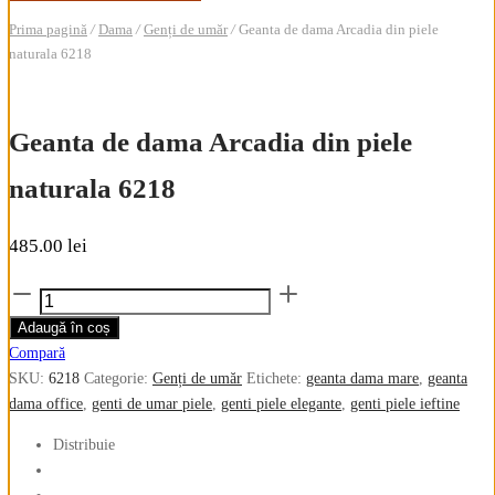
Prima pagină
/
Dama
/
Genți de umăr
/
Geanta de dama Arcadia din piele
naturala 6218
Geanta de dama Arcadia din piele
naturala 6218
485.00
lei
Cantitate
Geanta
Adaugă în coș
de
Compară
dama
SKU:
6218
Categorie:
Genți de umăr
Etichete:
geanta dama mare
,
geanta
Arcadia
dama office
,
genti de umar piele
,
genti piele elegante
,
genti piele ieftine
din
piele
Distribuie
naturala