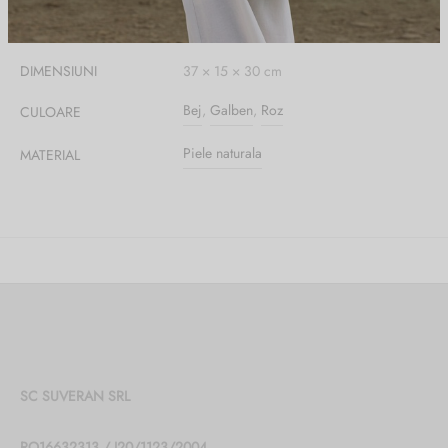
DIMENSIUNI
37 × 15 × 30 cm
Bej
,
Galben
,
Roz
CULOARE
Piele naturala
MATERIAL
SC SUVERAN SRL
RO16632313 / J20/1123/2004