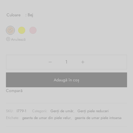
fost:
este:
Burglar
Culoare
: Bej
930.00 lei.
419.00 lei.
Anulează
Adaugă în coș
Compară
SKU:
I779-1
Categorii:
Genți de umăr
,
Genți piele reduceri
Etichete:
geanta de umar din piele velur
,
geanta de umar piele intoarsa