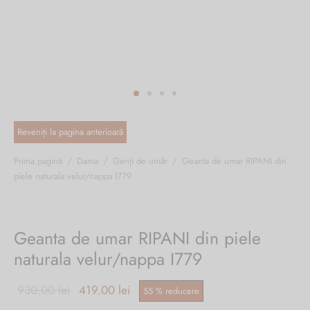
ri cadou
e piele naturală
i cadou
ridge
ia
n Italy
 Sport
no Firenze – Ermanno Scervino
Salvatelli
Prima pagină
/
Dama
/
Genți de umăr
/
Geanta de umar RIPANI din
piele naturala velur/nappa I779
egorio
i
Geanta de umar RIPANI din piele
Tonelli
naturala velur/nappa I779
Prețul
Prețul
930.00
lei
419.00
lei
55
%
reducere
o Orlandi
inițial a
curent