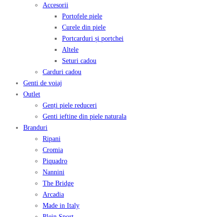
Accesorii
Portofele piele
Curele din piele
Portcarduri și portchei
Altele
Seturi cadou
Carduri cadou
Genti de voiaj
Outlet
Genți piele reduceri
Genti ieftine din piele naturala
Branduri
Ripani
Cromia
Piquadro
Nannini
The Bridge
Arcadia
Made in Italy
Plein Sport