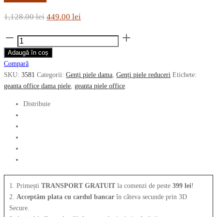
Prețul
Prețul
1,128.00
lei
449.00
lei
inițial
curent
Cantitate
a
este:
Geanta
Adaugă în coș
fost:
449.00 lei.
office
Compară
1,128.00 lei.
RIPANI
SKU:
3581
Categorii:
Genți piele dama
,
Genți piele reduceri
Etichete:
din
geanta office dama piele
,
geanta piele office
piele
naturala
Distribuie
3581
1. Primești
TRANSPORT GRATUIT
la comenzi de peste
399 lei
!
2.
Acceptăm plata cu cardul bancar
în câteva secunde prin 3D
Secure.