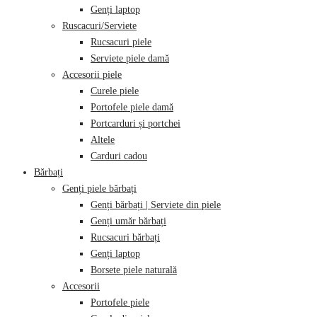
Genți laptop
Ruscacuri/Serviete
Rucsacuri piele
Serviete piele damă
Accesorii piele
Curele piele
Portofele piele damă
Portcarduri și portchei
Altele
Carduri cadou
Bărbați
Genți piele bărbați
Genți bărbați | Serviete din piele
Genți umăr bărbați
Rucsacuri bărbați
Genți laptop
Borsete piele naturală
Accesorii
Portofele piele