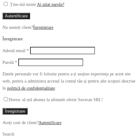
Ține-mă minte
Ai uitat parola?
Autentificare
Nu sunteți client?
Înregistrare
Înregistrare
Obligatoriu
Adresă email
*
Obligatoriu
Parolă
*
Datele personale vor fi folosite pentru a-ți susține experiența pe acest site
web, pentru a administra accesul la contul tău și pentru alte scopuri descrise
în
politică de confidențialitate
.
Doresc să mă abonez la ultimele oferte Suveran SRL!
Înregistrare
Aveți cont de client?
Autentificare
Search