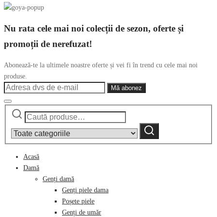
Nu rata cele mai noi colecții de sezon, oferte și
promoții de nerefuzat!
Abonează-te la ultimele noastre oferte și vei fi în trend cu cele mai noi
produse.
Caută
Narrow
după:
by
Caută
category:
Acasă
Damă
Genți damă
Genți piele dama
Poșete piele
Genți de umăr