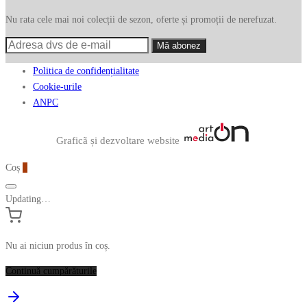
Nu rata cele mai noi colecții de sezon, oferte și promoții de nerefuzat.
Politica de confidențialitate
Cookie-urile
ANPC
Graficã și dezvoltare website
Coș
0
Updating…
Nu ai niciun produs în coș.
Continuă cumpărăturile