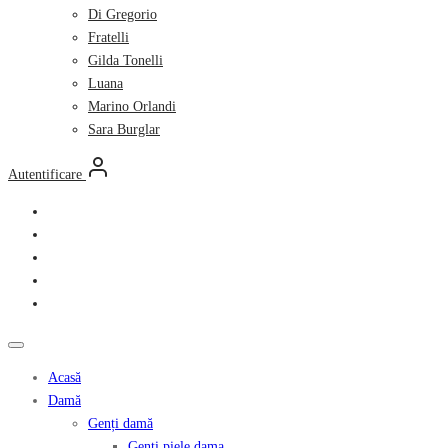
Di Gregorio
Fratelli
Gilda Tonelli
Luana
Marino Orlandi
Sara Burglar
Autentificare
Acasă
Damă
Genți damă
Genți piele dama