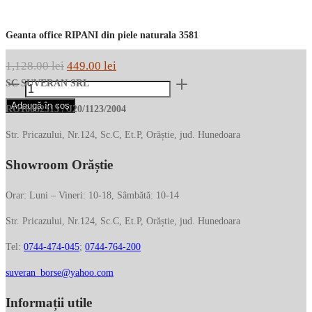
Geanta office RIPANI din piele naturala 3581
Prețul
Prețul
1,128.00
lei
449.00
lei
Cantitate
inițial
curent
SC SUVERAN SRL
Geanta
a
este:
Adaugă în coș
RO16632313 / J20/1123/2004
office
fost:
449.00 lei.
RIPANI
Str. Pricazului, Nr.124, Sc.C, Et.P, Orăștie, jud. Hunedoara
1,128.00 lei.
din
Showroom Orăștie
piele
naturala
3581
Orar: Luni – Vineri: 10-18, Sâmbătă: 10-14
Str. Pricazului, Nr.124, Sc.C, Et.P, Orăștie, jud. Hunedoara
Tel:
0744-474-045
;
0744-764-200
suveran_borse@yahoo.com
Informații utile