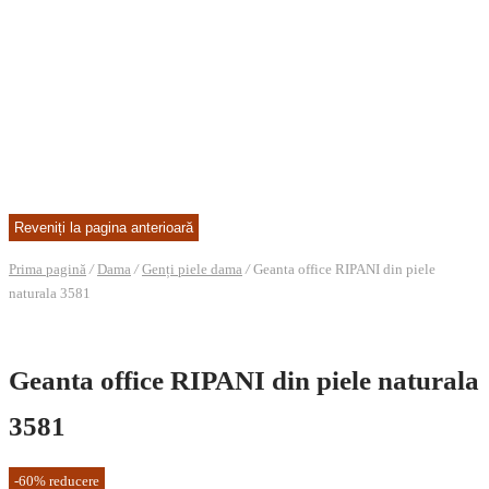
Prima pagină
/
Dama
/
Genți piele dama
/
Geanta office RIPANI din piele
naturala 3581
Geanta office RIPANI din piele naturala
3581
-
60
%
reducere