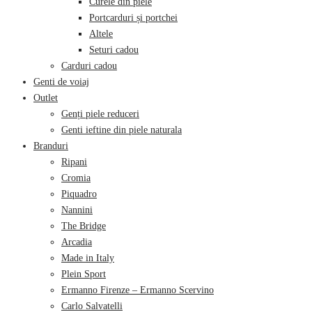
Curele din piele
Portcarduri și portchei
Altele
Seturi cadou
Carduri cadou
Genti de voiaj
Outlet
Genți piele reduceri
Genti ieftine din piele naturala
Branduri
Ripani
Cromia
Piquadro
Nannini
The Bridge
Arcadia
Made in Italy
Plein Sport
Ermanno Firenze – Ermanno Scervino
Carlo Salvatelli