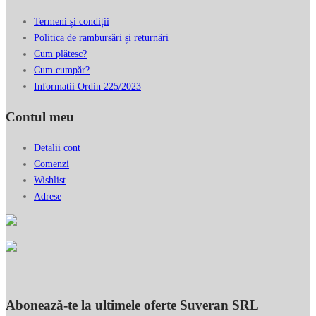
Termeni și condiții
Politica de rambursări și returnări
Cum plătesc?
Cum cumpăr?
Informatii Ordin 225/2023
Contul meu
Detalii cont
Comenzi
Wishlist
Adrese
Abonează-te la ultimele oferte Suveran SRL