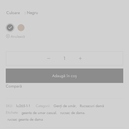
Burglar
Culoare
: Negru
Anulează
Adaugă în coș
Compară
SKU:
lu265-1-1
Categorii:
Genți de umăr
,
Rucsacuri damă
Etichete:
geanta de umar casual
,
rucsac de dama
,
rucsac geanta de dama