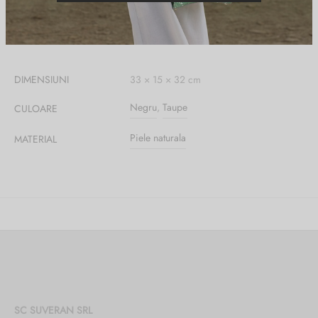
Informații suplimentare
DIMENSIUNI
33 × 15 × 32 cm
Negru
,
Taupe
CULOARE
Piele naturala
MATERIAL
SC SUVERAN SRL