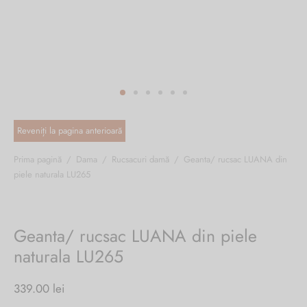
ri cadou
e piele naturală
i cadou
ridge
ia
n Italy
 Sport
no Firenze – Ermanno Scervino
Salvatelli
Prima pagină
/
Dama
/
Rucsacuri damă
/
Geanta/ rucsac LUANA din
piele naturala LU265
egorio
i
Geanta/ rucsac LUANA din piele
Tonelli
naturala LU265
339.00
lei
o Orlandi