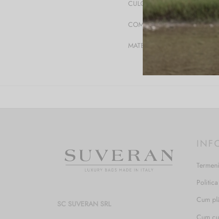
CULOARE
COMPATIBILITATE LAPTOP
MATERIAL
INF
Termeni
Politica
Cum pl
SC SUVERAN SRL
Cum c