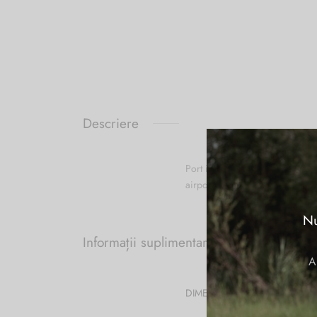
Descriere
Port ipad PIQUADRO din materia
airpods, baterie, etc, buzunar e
Nu
Informații suplimentare
A
DIMENSIUNI