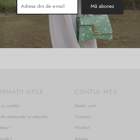
Alb
sub 13''
Tesut
ORMAȚII UTILE
CONTUL MEU
 și condiții
Detalii cont
 de rambursări și returnări
Comenzi
ătesc?
Wishlist
umpăr?
Adrese