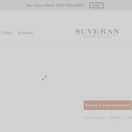
Vezi noua colectie SS25 PIQUADRO !
CLICK !
Outlet
Branduri
Prima pagină
/
Bărbați
/
Alt