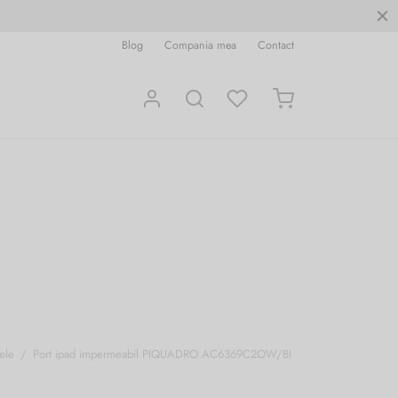
Blog
Compania mea
Contact
ele
/
Port ipad impermeabil PIQUADRO AC6369C2OW/BI