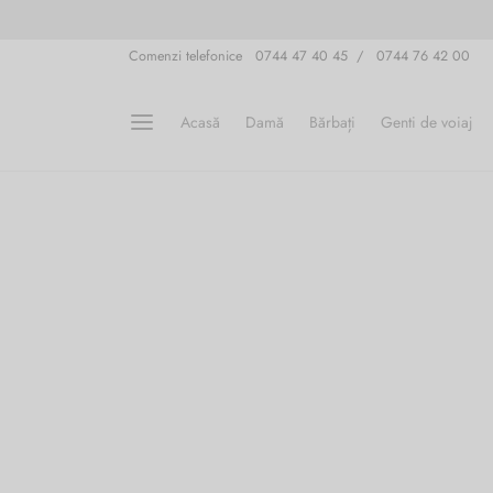
Comenzi telefonice 0744 47 40 45 / 0744 76 42 00
Acasă
Damă
Bărbați
Genti de voiaj