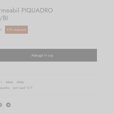
ermeabil PIQUADRO
/BI
Prețul
ei
41
%
reducere
curent
este:
i.
249.00 lei.
Adaugă în coș
ii:
Altele
,
Altele
iquadro
,
port ipad 12.9