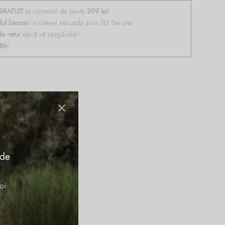
RATUIT
la comenzi de peste
399 lei
!
dul bancar
în câteva secunde prin 3D Secure.
de retur
dacă vă răzgândiți!
48h
!
ru un ipad 12,9”, telefon,
 de
oi