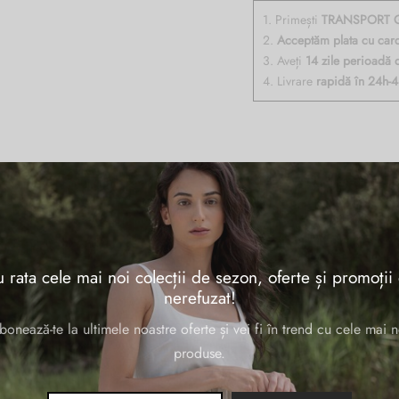
1. Primești
TRANSPORT G
2.
Acceptăm plata cu car
3. Aveți
14 zile perioadă 
4. Livrare
rapidă în 24h-
l impermeabil, cu un compartiment inchis cu fermoar, buzunar interior pent
xterior, greutate 322gr.
 rata cele mai noi colecții de sezon, oferte și promoții
nerefuzat!
bonează-te la ultimele noastre oferte și vei fi în trend cu cele mai n
produse.
37 × 3 × 26 cm