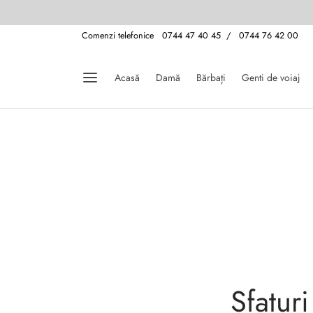
Comenzi telefonice 0744 47 40 45 / 0744 76 42 00
Acasă
Damă
Bărbați
Genti de voiaj
Sfaturi