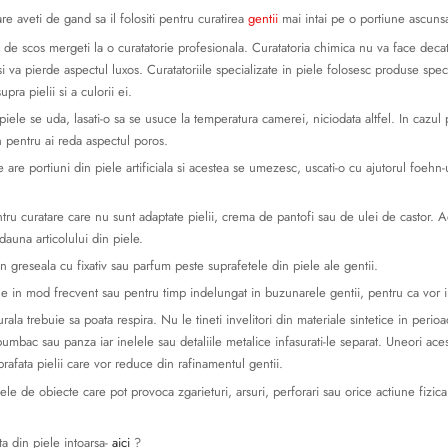
re aveti de gand sa il folositi pentru curatirea
gentii
mai intai pe o portiune ascunsa
de scos mergeti la o curatatorie profesionala. Curatatoria chimica nu va face deca
isi va pierde aspectul luxos. Curatatoriile specializate in piele folosesc produse speci
pra pielii si a culorii ei.
ele se uda, lasati-o sa se usuce la temperatura camerei, niciodata altfel. In cazul p
 pentru ai reda aspectul poros.
are portiuni din piele artificiala si acestea se umezesc, uscati-o cu ajutorul foehn-
entru curatare care nu sunt adaptate pielii, crema de pantofi sau de ulei de castor.
dauna articolului din piele.
in greseala cu fixativ sau parfum peste suprafetele din piele ale gentii.
le in mod frecvent sau pentru timp indelungat in buzunarele gentii, pentru ca vor i
rala trebuie sa poata respira. Nu le tineti invelitori din materiale sintetice in perioa
n bumbac sau panza iar inelele sau detaliile metalice infasurati-le separat. Uneori ace
rafata pielii care vor reduce din rafinamentul gentii.
ele de obiecte care pot provoca zgarieturi, arsuri, perforari sau orice actiune fizic
 din piele intoarsa-
aici
?