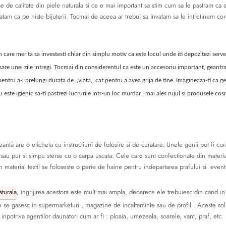
de calitate din piele naturala si ce e mai important sa stim cum sa le pastram ca 
ratam ca pe niste bijuterii. Tocmai de aceea ar trebui sa invatam sa le intretinem co
 care merita sa investesti chiar din simplu motiv ca este locul unde iti depozitezi serv
esare unei zile intregi. Tocmai din considerentul ca este un accesoriu important, geantra
entru a-i prelungi durata de ,,viata,, cat pentru a avea grija de tine. Imagineaza-ti ca g
nu este igienic sa-ti pastrezi lucrurile intr-un loc murdar , mai ales rujul si produsele co
anta are o eticheta cu instructiuni de folosire si de curatare. Unele genti pot fi cur
a sau pur si simpu sterse cu o carpa uscata. Cele care sunt confectionate din materia
 material textil se foloseste o perie de haine pentru indepartarea prafului si event
aturala
, ingrijirea acestora este mult mai ampla, deoarece ele trebuiesc din cand in 
e se gasesc in supermarketuri , magazine de incaltaminte sau de profil . Aceste sol
inpotriva agentilor daunatori cum ar fi : ploaia, umezeala, soarele, vant, praf, etc.