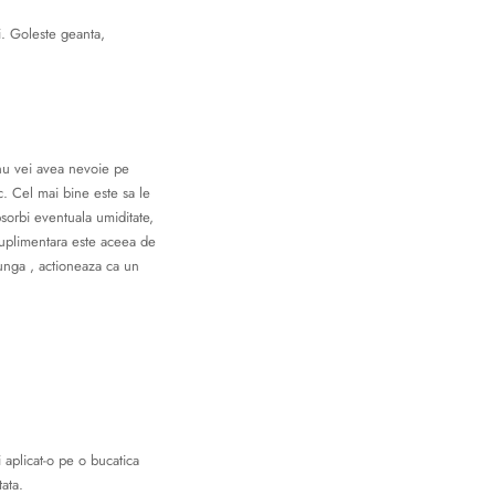
ii. Goleste geanta,
e nu vei avea nevoie pe
c. Cel mai bine este sa le
bsorbi eventuala umiditate,
 suplimentara este aceea de
lunga , actioneaza ca un
ti aplicat-o pe o bucatica
tata.