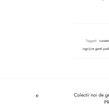
Tagged:
curata
ingrijire genti piel
Colectii noi de ge
P