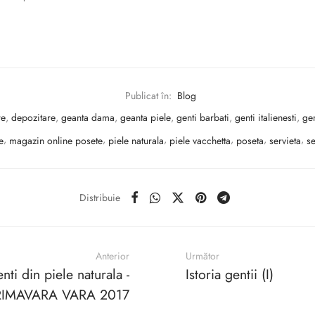
Publicat în:
Blog
re
,
depozitare
,
geanta dama
,
geanta piele
,
genti barbati
,
genti italienesti
,
gen
e
,
magazin online posete
,
piele naturala
,
piele vacchetta
,
poseta
,
servieta
,
se
Distribuie
Anterior
Următor
nti din piele naturala -
Istoria gentii (I)
RIMAVARA VARA 2017