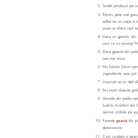
Testati produsul pe ca
Pentru pete mai greu 
astfel se va crapa si 
avea un efect usor asu
Daca un geanta din pi
usor cu un prosop fin
Daca geanta din piele 
cea mai mica.
Nu folositi lotiuni p
ingrediente care pot 
Incercati sa nu dati d
Nu tineti obiecte gre
Gentile din piele natu
luati-le invelitori di
semne vizibile pe sup
Fereste
geanta
din pi
deterioreze.
Cum curatam o geanta