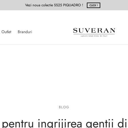
Vezi noua colectie SS25 PIQUADRO !
CLICK !
Outlet
Branduri
BLOG
 pentru ingrijirea gentii d