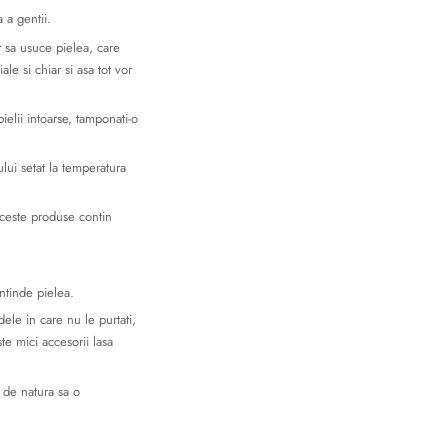
 a gentii.
t sa usuce pielea, care
ale si chiar si asa tot vor
ielii intoarse, tamponati-o
ului setat la temperatura
 Aceste produse contin
ntinde pielea.
dele in care nu le purtati,
ste mici accesorii lasa
a de natura sa o