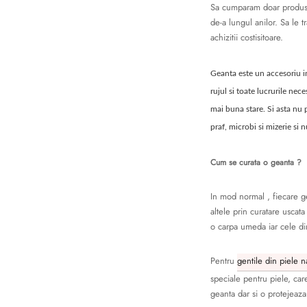
Sa cumparam doar produse 
de-a lungul anilor. Sa le t
achizitii costisitoare.
Geanta este un accesoriu in
rujul si toate lucrurile nec
mai buna stare. Si asta nu p
praf, microbi si mizerie si 
Cum se curata o geanta ?
In mod normal , fiecare ge
altele prin curatare uscat
o carpa umeda iar cele din
Pentru
gentile din piele n
speciale pentru piele, car
geanta dar si o protejeaza 