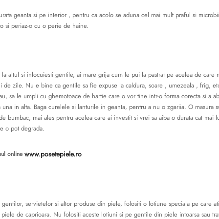
curata geanta si pe interior , pentru ca acolo se aduna cel mai mult praful si microb
-o si periaz-o cu o perie de haine.
la altul si inlocuiesti gentile, ai mare grija cum le pui la pastrat pe acelea de car
i de zile. Nu e bine ca gentile sa fie expuse la caldura, soare , umezeala , frig, et
tau, sa le umpli cu ghemotoace de hartie care o vor tine intr-o forma corecta si a a
a una in alta. Baga curelele si lanturile in geanta, pentru a nu o zgariia. O masura
de bumbac, mai ales pentru acelea care ai investit si vrei sa aiba o durata cat mai 
re o pot degrada.
www.posetepiele.ro
nul online
i gentilor, servietelor si altor produse din piele, folositi o lotiune speciala pe care a
iele de caprioara. Nu folositi aceste lotiuni si pe gentile din piele intoarsa sau tra