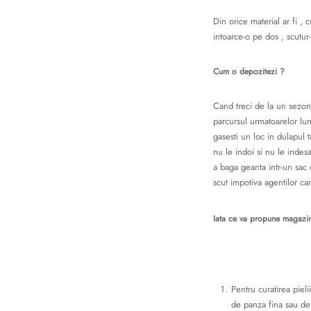
Din orice material ar fi , 
intoarce-o pe dos , scutur
Cum o depozitezi ?
Cand treci de la un sezon 
parcursul urmatoarelor lun
gasesti un loc in dulapul 
nu le indoi si nu le indes
a baga geanta intr-un sac 
scut impotiva agentilor ca
Iata ce va propune magazi
Pentru curatirea pieli
de panza fina sau de p