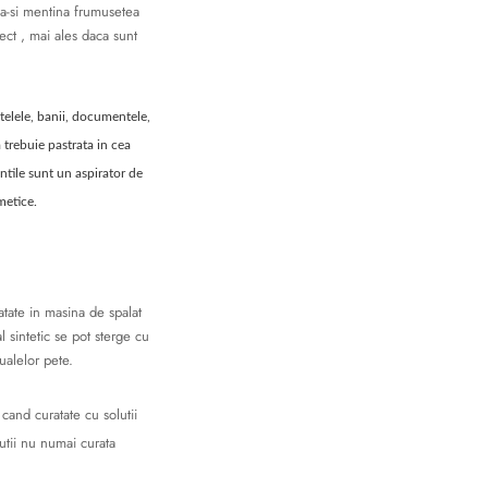
sa-si mentina frumusetea
rect , mai ales daca sunt
etelele, banii, documentele,
 trebuie pastrata in cea
entile sunt un aspirator de
smetice.
atate in masina de spalat
l sintetic se pot sterge cu
ualelor pete.
cand curatate cu solutii
utii nu numai curata