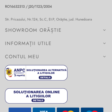
Burglar
RO16632313 / J20/1123/2004
Str. Pricazului, Nr.124, Sc.C, Et.P, Orăștie, jud. Hunedoara
SHOWROOM ORĂȘTIE
INFORMAȚII UTILE
CONTUL MEU