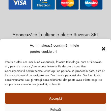
Abonează-te la ultimele oferte Suveran SRL
Administrează consimțămintele
Nu rata cele mai noi colecții de sezon, oferte și promoții de
pentru cookie-uri
nerefuzat.
Pentru a oferi cea mai bună experiență, folosim tehnologii, cum ar fi cookie-
uri, pentru a stoca și/sau accesa informațiile despre dispozitive.
Consimțământul pentru aceste tehnologii ne permite să procesăm date, cum ar
fi comportamentul de navigare sau ID-uri unice pe acest site. Dacă nu îți dai
consimțământul sau îți retragi consimțământul dat poate avea afecte negative
asupra unor anumite funcționalități și funcții.
Acceptă
Refuză