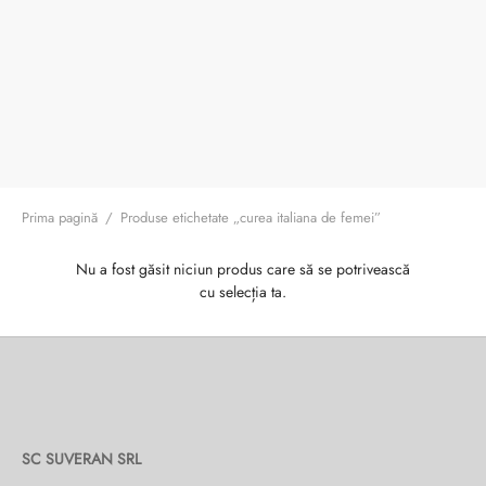
ri cadou
e piele naturală
i cadou
ridge
ia
n Italy
 Sport
no Firenze – Ermanno Scervino
Prima pagină
/
Produse etichetate „curea italiana de femei”
Salvatelli
Nu a fost găsit niciun produs care să se potrivească
egorio
cu selecția ta.
i
Tonelli
SC SUVERAN SRL
o Orlandi