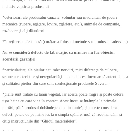
inclusiv vopsirea produsului
*deteriorări ale produsului cauzate, voluntar sau involuntar, de şocuri
mecanice (rupere, agăţare, lovire, zgâriere, etc.), animale de companie,
rozătoare şi alţi dăunători
*întreţinere defectuoasă (curăţarea folosind metode sau produse neadecvate)
Nu se consideră defecte de fabricaţie, ca urmare nu fac obiectul
acordării garanţi
ei:
*particularităţi ale pieilor naturale: nervuri, mici diferenţe de culoare,
semne caracteristice şi neregularităţi – tocmai acest lucru arată autenticitatea
şi calitatea pieilor din care sunt confecţionate produsele Suveran.
*pieile sunt tratate cu tanin vegetal, iar acesta poate migra şi poate colora
uşor haina cu care vine în contact. Acest lucru se întâmplă la primele
purtări, până produsul dobândeşte o patina unică, şi nu este considerat
defect; petele de pe haine ies la o simpla spălare, însă vă recomandăm să
citiţi instrucţiunile din “Ghidul materialelor”.