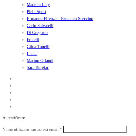
Made in Italy
Plein Sport
Ermanno Firenze – Ermanno Scervino
Carlo Salvatelli
Di Gregorio
Fratelli
Gilda Tonelli
Luana
Marino Orlandi
Sara Burglar
Autentificare
Obligatoriu
Nume utilizator sau adresă email
*