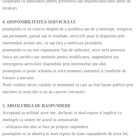
cooperand cu autoritatile pentru prevenirea sau impiedicarea unor astfel de
incalcari.
4. DISPONIBILITATEA SERVICIULUI
posetepiele.ro isi rezerva dreptul de a modifica sau de a intrerupe, temporar
sau permanent, partial sau in totalitate, serviciile puse la dispozitie prin
intermediul acestui site, cu sau fara o notificare prealabila.
posetepiele.ro nu este raspunzator fata de utilizator, orice terta persoana
fizica sau juridica sau institutie pentru modificarea, suspendarea sau
intreruperea serviciilor disponibile prin intermediul site-ului.
posetepiele.ro poate schimba in orice moment continutul si conditiile de
folosire a site-ului.
Noile conditii devin valabile in momentul in care au fost facute publice prin
inscriere in acest site si nu au caracter retroactiv.
5. ABSOLVIREA DE RASPUNDERE
Acceptand sa utilizati acest site, declarati in mod expres si implicit ca
intelegeti ca sunteti de acord cu urmatoarele:
– utilizarea site-ului se face pe propria raspundere.
posetepiele.ro se absolva in mod expres de toate raspunderile de orice fel,