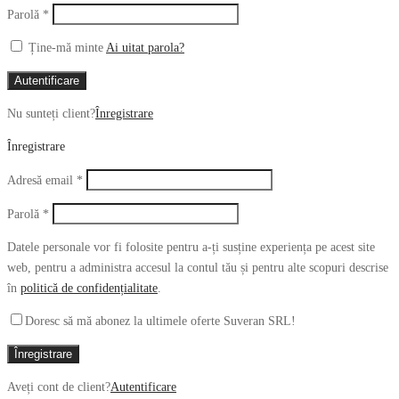
Obligatoriu
Parolă
*
Ține-mă minte
Ai uitat parola?
Autentificare
Nu sunteți client?
Înregistrare
Înregistrare
Obligatoriu
Adresă email
*
Obligatoriu
Parolă
*
Datele personale vor fi folosite pentru a-ți susține experiența pe acest site
web, pentru a administra accesul la contul tău și pentru alte scopuri descrise
în
politică de confidențialitate
.
Doresc să mă abonez la ultimele oferte Suveran SRL!
Înregistrare
Aveți cont de client?
Autentificare