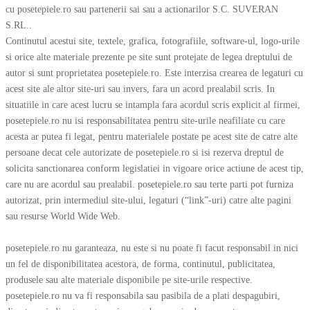
cu posetepiele.ro sau partenerii sai sau a actionarilor S.C. SUVERAN
S.RL..
Continutul acestui site, textele, grafica, fotografiile, software-ul, logo-urile
si orice alte materiale prezente pe site sunt protejate de legea dreptului de
autor si sunt proprietatea posetepiele.ro. Este interzisa crearea de legaturi cu
acest site ale altor site-uri sau invers, fara un acord prealabil scris. In
situatiile in care acest lucru se intampla fara acordul scris explicit al firmei,
posetepiele.ro nu isi responsabilitatea pentru site-urile neafiliate cu care
acesta ar putea fi legat, pentru materialele postate pe acest site de catre alte
persoane decat cele autorizate de posetepiele.ro si isi rezerva dreptul de
solicita sanctionarea conform legislatiei in vigoare orice actiune de acest tip,
care nu are acordul sau prealabil. posetepiele.ro sau terte parti pot furniza
autorizat, prin intermediul site-ului, legaturi (“link”-uri) catre alte pagini
sau resurse World Wide Web.
posetepiele.ro nu garanteaza, nu este si nu poate fi facut responsabil in nici
un fel de disponibilitatea acestora, de forma, continutul, publicitatea,
produsele sau alte materiale disponibile pe site-urile respective.
posetepiele.ro nu va fi responsabila sau pasibila de a plati despagubiri,