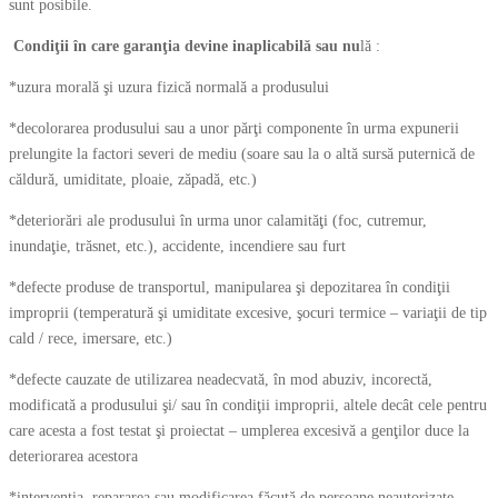
sunt posibile.
Condiţii în care garanţia devine inaplicabilă sau nu
lă :
*uzura morală şi uzura fizică normală a produsului
*decolorarea produsului sau a unor părţi componente în urma expunerii
prelungite la factori severi de mediu (soare sau la o altă sursă puternică de
căldură, umiditate, ploaie, zăpadă, etc.)
*deteriorări ale produsului în urma unor calamităţi (foc, cutremur,
inundaţie, trăsnet, etc.), accidente, incendiere sau furt
*defecte produse de transportul, manipularea şi depozitarea în condiţii
improprii (temperatură şi umiditate excesive, şocuri termice – variaţii de tip
cald / rece, imersare, etc.)
*defecte cauzate de utilizarea neadecvată, în mod abuziv, incorectă,
modificată a produsului şi/ sau în condiţii improprii, altele decât cele pentru
care acesta a fost testat şi proiectat – umplerea excesivă a genţilor duce la
deteriorarea acestora
*intervenţia, repararea sau modificarea făcută de persoane neautorizate,