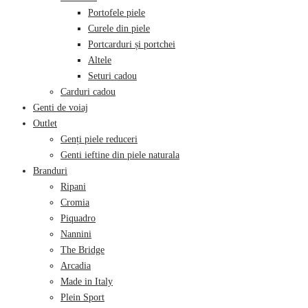
Portofele piele
Curele din piele
Portcarduri și portchei
Altele
Seturi cadou
Carduri cadou
Genti de voiaj
Outlet
Genți piele reduceri
Genti ieftine din piele naturala
Branduri
Ripani
Cromia
Piquadro
Nannini
The Bridge
Arcadia
Made in Italy
Plein Sport