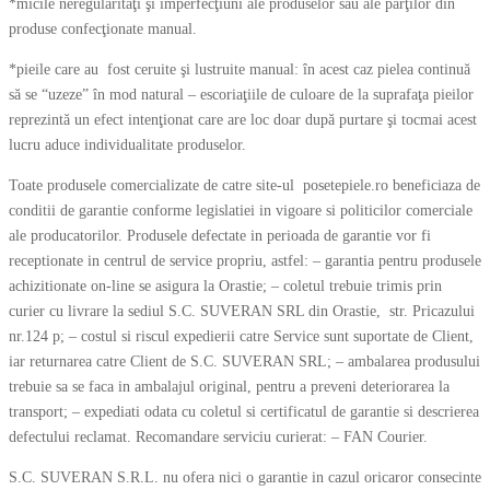
*micile neregularităţi şi imperfecţiuni ale produselor sau ale părţilor din
produse confecţionate manual.
*pieile care au fost ceruite şi lustruite manual: în acest caz pielea continuă
să se “uzeze” în mod natural – escoriaţiile de culoare de la suprafaţa pieilor
reprezintă un efect intenţionat care are loc doar după purtare şi tocmai acest
lucru aduce individualitate produselor.
Toate produsele comercializate de catre site-ul posetepiele.ro beneficiaza de
conditii de garantie conforme legislatiei in vigoare si politicilor comerciale
ale producatorilor. Produsele defectate in perioada de garantie vor fi
receptionate in centrul de service propriu, astfel: – garantia pentru produsele
achizitionate on-line se asigura la Orastie; – coletul trebuie trimis prin
curier cu livrare la sediul S.C. SUVERAN SRL din Orastie, str. Pricazului
nr.124 p; – costul si riscul expedierii catre Service sunt suportate de Client,
iar returnarea catre Client de S.C. SUVERAN SRL; – ambalarea produsului
trebuie sa se faca in ambalajul original, pentru a preveni deteriorarea la
transport; – expediati odata cu coletul si certificatul de garantie si descrierea
defectului reclamat. Recomandare serviciu curierat: – FAN Courier.
S.C. SUVERAN S.R.L. nu ofera nici o garantie in cazul oricaror consecinte