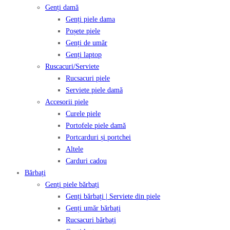
Genți damă
Genți piele dama
Poșete piele
Genți de umăr
Genți laptop
Ruscacuri/Serviete
Rucsacuri piele
Serviete piele damă
Accesorii piele
Curele piele
Portofele piele damă
Portcarduri și portchei
Altele
Carduri cadou
Bărbați
Genți piele bărbați
Genți bărbați | Serviete din piele
Genți umăr bărbați
Rucsacuri bărbați