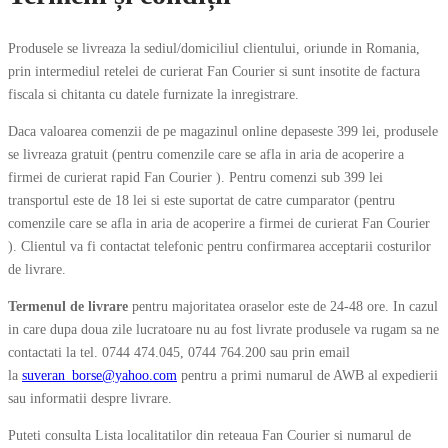
Produsele se livreaza la sediul/domiciliul clientului, oriunde in Romania,
prin intermediul retelei de curierat Fan Courier si sunt insotite de factura
fiscala si chitanta cu datele furnizate la inregistrare.
Daca valoarea comenzii de pe magazinul online depaseste 399 lei, produsele
se livreaza gratuit (pentru comenzile care se afla in aria de acoperire a
firmei de curierat rapid Fan Courier ). Pentru comenzi sub 399 lei
transportul este de 18 lei si este suportat de catre cumparator (pentru
comenzile care se afla in aria de acoperire a firmei de curierat Fan Courier
). Clientul va fi contactat telefonic pentru confirmarea acceptarii costurilor
de livrare.
Termenul de livrare
pentru majoritatea oraselor este de 24-48 ore. In cazul
in care dupa doua zile lucratoare nu au fost livrate produsele va rugam sa ne
contactati la tel. 0744 474.045, 0744 764.200 sau prin email
la
suveran_borse@yahoo.com
pentru a primi numarul de AWB al expedierii
sau informatii despre livrare.
Puteti consulta Lista localitatilor din reteaua Fan Courier si numarul de