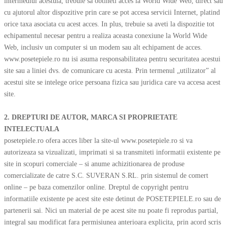
intermediul acestuia, trebuie sa obtineti acces la World Wide Web, direct sau
cu ajutorul altor dispozitive prin care se pot accesa servicii Internet, platind
orice taxa asociata cu acest acces. In plus, trebuie sa aveti la dispozitie tot
echipamentul necesar pentru a realiza aceasta conexiune la World Wide
Web, inclusiv un computer si un modem sau alt echipament de acces.
www.posetepiele.ro nu isi asuma responsabilitatea pentru securitatea acestui
site sau a liniei dvs. de comunicare cu acesta. Prin termenul „utilizator” al
acestui site se intelege orice persoana fizica sau juridica care va accesa acest
site.
2. DREPTURI DE AUTOR, MARCA SI PROPRIETATE
INTELECTUALA
posetepiele.ro ofera acces liber la site-ul www.posetepiele.ro si va
autorizeaza sa vizualizati, imprimati si sa transmiteti informatii existente pe
site in scopuri comerciale – si anume achizitionarea de produse
comercializate de catre S.C. SUVERAN S.RL. prin sistemul de comert
online – pe baza comenzilor online. Dreptul de copyright pentru
informatiile existente pe acest site este detinut de POSETEPIELE.ro sau de
partenerii sai. Nici un material de pe acest site nu poate fi reprodus partial,
integral sau modificat fara permisiunea anterioara explicita, prin acord scris