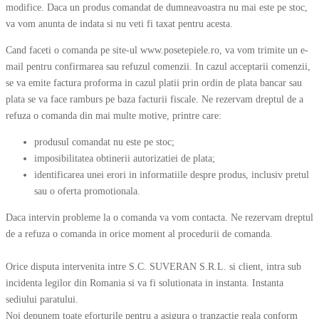
modifice. Daca un produs comandat de dumneavoastra nu mai este pe stoc,
va vom anunta de indata si nu veti fi taxat pentru acesta.
Cand faceti o comanda pe site-ul www.posetepiele.ro, va vom trimite un e-
mail pentru confirmarea sau refuzul comenzii. In cazul acceptarii comenzii,
se va emite factura proforma in cazul platii prin ordin de plata bancar sau
plata se va face ramburs pe baza facturii fiscale. Ne rezervam dreptul de a
refuza o comanda din mai multe motive, printre care:
produsul comandat nu este pe stoc;
imposibilitatea obtinerii autorizatiei de plata;
identificarea unei erori in informatiile despre produs, inclusiv pretul
sau o oferta promotionala.
Daca intervin probleme la o comanda va vom contacta. Ne rezervam dreptul
de a refuza o comanda in orice moment al procedurii de comanda.
Orice disputa intervenita intre S.C. SUVERAN S.R.L. si client, intra sub
incidenta legilor din Romania si va fi solutionata in instanta. Instanta
sediului paratului.
Noi depunem toate eforturile pentru a asigura o tranzactie reala conform