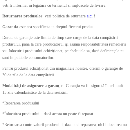
veti fi informat in legatura cu termenul si mijloacele de livrare.
Returnarea produselor
: vezi politica de returnare
aici
!
Garantia
este cea specificata in dreptul fiecarui produs.
Durata de garanţie este limita de timp care curge de la data cumpărării
produsului, până la care producătorul îşi asumă responsabilitatea remedierii
sau înlocuirii produsului achiziţionat, pe cheltuiala sa, dacă deficienţele nu
sunt imputabile consumatorilor.
Pentru produsul achiziţionat din magazinele noastre, oferim o garanţie de
30 de zile de la data cumpărării.
Modalităţi de asigurare a garanţiei
:
Garanţia va fi asigurată în cel mult
15 zile calendaristice de la data sesizării
*Repararea produsului
*Înlocuirea produsului – dacă acesta nu poate fi reparat
*Returnarea contravalorii produsului, daca nici repararea, nici inlocuirea nu