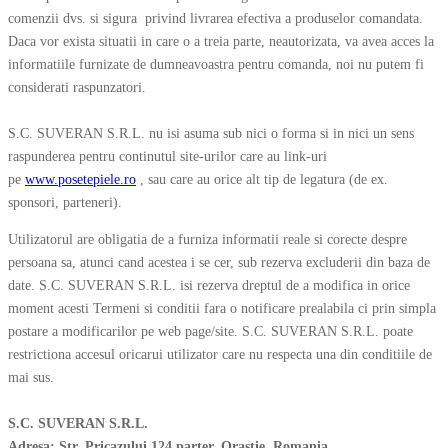
comenzii dvs. si sigura privind livrarea efectiva a produselor comandata.
Daca vor exista situatii in care o a treia parte, neautorizata, va avea acces la
informatiile furnizate de dumneavoastra pentru comanda, noi nu putem fi
considerati raspunzatori.
S.C. SUVERAN S.R.L. nu isi asuma sub nici o forma si in nici un sens
raspunderea pentru continutul site-urilor care au link-uri
pe
www.posetepiele.ro
, sau care au orice alt tip de legatura (de ex.
sponsori, parteneri).
Utilizatorul are obligatia de a furniza informatii reale si corecte despre
persoana sa, atunci cand acestea i se cer, sub rezerva excluderii din baza de
date. S.C. SUVERAN S.R.L. isi rezerva dreptul de a modifica in orice
moment acesti Termeni si conditii fara o notificare prealabila ci prin simpla
postare a modificarilor pe web page/site. S.C. SUVERAN S.R.L. poate
restrictiona accesul oricarui utilizator care nu respecta una din conditiile de
mai sus.
S.C. SUVERAN S.R.L.
Adresa: Str. Pricazului 124 parter, Orastie, Romania