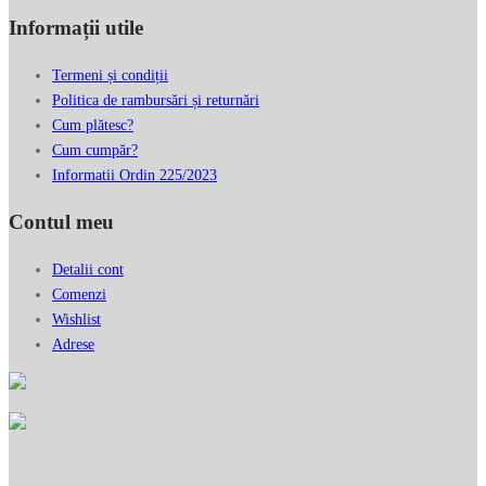
Informații utile
Termeni și condiții
Politica de rambursări și returnări
Cum plătesc?
Cum cumpăr?
Informatii Ordin 225/2023
Contul meu
Detalii cont
Comenzi
Wishlist
Adrese