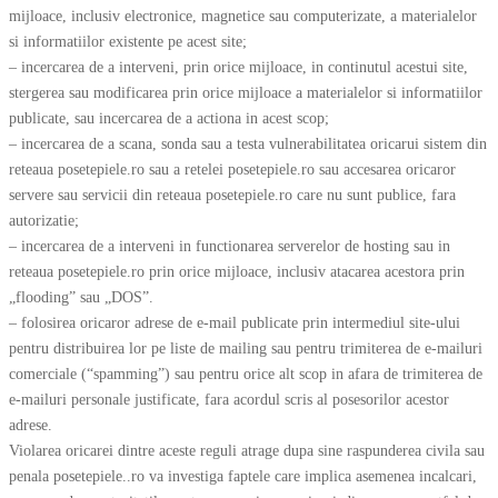
mijloace, inclusiv electronice, magnetice sau computerizate, a materialelor
si informatiilor existente pe acest site;
– incercarea de a interveni, prin orice mijloace, in continutul acestui site,
stergerea sau modificarea prin orice mijloace a materialelor si informatiilor
publicate, sau incercarea de a actiona in acest scop;
– incercarea de a scana, sonda sau a testa vulnerabilitatea oricarui sistem din
reteaua posetepiele.ro sau a retelei posetepiele.ro sau accesarea oricaror
servere sau servicii din reteaua posetepiele.ro care nu sunt publice, fara
autorizatie;
– incercarea de a interveni in functionarea serverelor de hosting sau in
reteaua posetepiele.ro prin orice mijloace, inclusiv atacarea acestora prin
„flooding” sau „DOS”.
– folosirea oricaror adrese de e-mail publicate prin intermediul site-ului
pentru distribuirea lor pe liste de mailing sau pentru trimiterea de e-mailuri
comerciale (“spamming”) sau pentru orice alt scop in afara de trimiterea de
e-mailuri personale justificate, fara acordul scris al posesorilor acestor
adrese.
Violarea oricarei dintre aceste reguli atrage dupa sine raspunderea civila sau
penala posetepiele..ro va investiga faptele care implica asemenea incalcari,