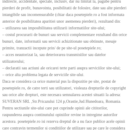
indirecte, accidentale, speciale, inclusiv, dar nu limitat la, pagube pentru
pierderi de profit, bunavointa, posibilitatii de folosire, date sau alte pierderi
intangibile sau incomensurabile (chiar daca posetepiele.ro a fost informata
anterior de posibilitatea aparitiei unor asemenea pierderi), rezultand din:
– utilizarea sau imposibilitatea utilizarii informatiilor site-ului;
– costul procurarii de bunuri sau servicii complementare rezultand din orice
bunuri, date, informatii sau servicii achizitionate sau obtinute, mesaje
primite, tranzactii incepute prin/ de pe site-ul posetepiele.ro;
– acces neautorizat la, sau deteriorarea transmisiilor sau datelor
utilizatorului;
– declaratii sau actiuni ale oricarei terte parti asupra serviciilor site-ului;
– orice alta problema legata de serviciile site-ului.
Daca se considera ca orice material pus la dispozitie pe site, postat de
posetepiele.ro, de catre terti sau utilizatori, violeaza drepturile de copyright
sau orice alte drepturi, este necesara semnalarea acestei situatii la adresa:
SUVERAN SRL ,Str.Pricazului 124 p,Orastie,Jud.Hunedoara, Romania.
Pentru sectiunile site-ului care pot cuprinde opinii ale cititorilor,
raspunderea asupra continutului opiniilor revine in intregime autorilor
acestora. posetepiele.ro isi rezerva dreptul de a nu face publice acele opinii
care contravin termenilor si conditiilor de utilizare sau pe care le considera