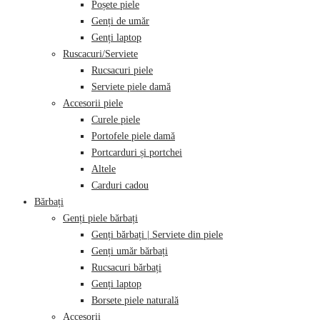
Poșete piele
Genți de umăr
Genți laptop
Ruscacuri/Serviete
Rucsacuri piele
Serviete piele damă
Accesorii piele
Curele piele
Portofele piele damă
Portcarduri și portchei
Altele
Carduri cadou
Bărbați
Genți piele bărbați
Genți bărbați | Serviete din piele
Genți umăr bărbați
Rucsacuri bărbați
Genți laptop
Borsete piele naturală
Accesorii