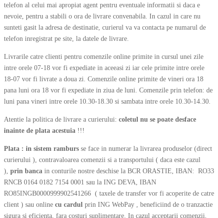
telefon al celui mai apropiat agent pentru eventuale informatii si daca e
nevoie, pentru a stabili o ora de livrare convenabila. In cazul in care nu
sunteti gasit la adresa de destinatie, curierul va va contacta pe numarul de
telefon inregistrat pe site, la datele de livrare.
Livrarile catre clienti pentru comenzile online primite in cursul unei zile
intre orele 07-18 vor fi expediate in aceeasi zi iar cele primite intre orele
18-07 vor fi livrate a doua zi. Comenzile online primite de vineri ora 18
pana luni ora 18 vor fi expediate in ziua de luni. Comenzile prin telefon: de
luni pana vineri intre orele 10.30-18.30 si sambata intre orele 10.30-14.30.
Atentie la politica de livrare a curierului:
coletul nu se poate desface
inainte de plata acestuia
!!!
Plata : in sistem ramburs
se face in numerar la livrarea produselor (direct
curierului ), contravaloarea comenzii si a transportului ( daca este cazul
),
prin banca
in conturile nostre deschise la BCR ORASTIE, IBAN: RO33
RNCB 0164 0182 7154 0001 sau la ING DEVA, IBAN
RO85INGB0000999902541266 ( taxele de transfer vor fi acoperite de catre
client ) sau online
cu cardul
prin ING WebPay , beneficiind de o tranzactie
sigura si eficienta, fara costuri suplimentare. In cazul acceptarii comenzii,