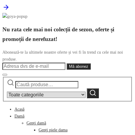
Nu rata cele mai noi colecții de sezon, oferte și
promoții de nerefuzat!
Abonează-te la ultimele noastre oferte și vei fi în trend cu cele mai noi
produse.
Caută
Narrow
după:
by
Caută
category:
Acasă
Damă
Genți damă
Genți piele dama