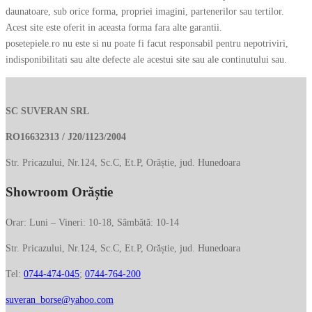
daunatoare, sub orice forma, propriei imagini, partenerilor sau tertilor.
Acest site este oferit in aceasta forma fara alte garantii.
posetepiele.ro nu este si nu poate fi facut responsabil pentru nepotriviri,
indisponibilitati sau alte defecte ale acestui site sau ale continutului sau.
SC SUVERAN SRL
RO16632313 / J20/1123/2004
Str. Pricazului, Nr.124, Sc.C, Et.P, Orăștie, jud. Hunedoara
Showroom Orăștie
Orar: Luni – Vineri: 10-18, Sâmbătă: 10-14
Str. Pricazului, Nr.124, Sc.C, Et.P, Orăștie, jud. Hunedoara
Tel:
0744-474-045
;
0744-764-200
suveran_borse@yahoo.com