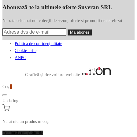
Abonează-te la ultimele oferte Suveran SRL
Nu rata cele mai noi colecții de sezon, oferte și promoții de nerefuzat.
Politica de confidențialitate
Cookie-urile
ANPC
Graficã și dezvoltare website
Coș
0
Updating…
Nu ai niciun produs în coș.
Continuă cumpărăturile