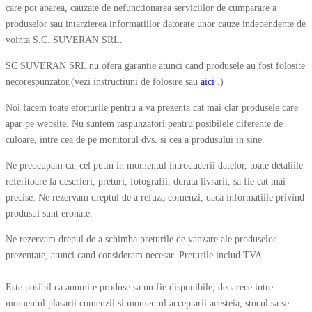
care pot aparea, cauzate de nefunctionarea serviciilor de cumparare a
produselor sau intarzierea informatiilor datorate unor cauze independente de
vointa S.C. SUVERAN SRL.
SC SUVERAN SRL nu ofera garantie atunci cand produsele au fost folosite
necorespunzator.(vezi instructiuni de folosire sau
aici
.)
Noi facem toate eforturile pentru a va prezenta cat mai clar produsele care
apar pe website. Nu suntem raspunzatori pentru posibilele diferente de
culoare, intre cea de pe monitorul dvs. si cea a produsului in sine.
Ne preocupam ca, cel putin in momentul introducerii datelor, toate detaliile
referitoare la descrieri, preturi, fotografii, durata livrarii, sa fie cat mai
precise. Ne rezervam dreptul de a refuza comenzi, daca informatiile privind
produsul sunt eronate.
Ne rezervam drepul de a schimba preturile de vanzare ale produselor
prezentate, atunci cand consideram necesar. Preturile includ TVA.
Este posibil ca anumite produse sa nu fie disponibile, deoarece intre
momentul plasarii comenzii si momentul acceptarii acesteia, stocul sa se