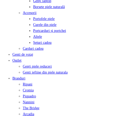
Genți laptop
Borsete piele naturală
Accesorii
Portofele piele
Curele din piele
Portcarduri și portchei
Altele
Seturi cadou
Carduri cadou
Genti de voiaj
Outlet
Genți piele reduceri
Genti ieftine din piele naturala
Branduri
Ripani
Cromia
Piquadro
Nannini
The Bridge
Arcadia