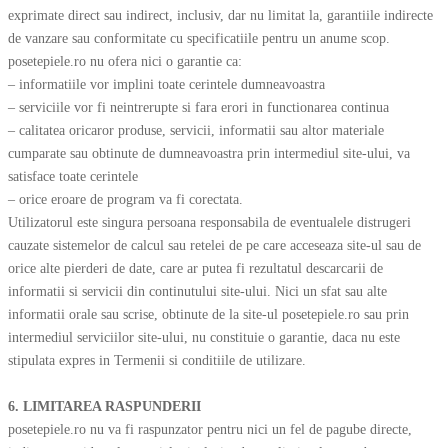
exprimate direct sau indirect, inclusiv, dar nu limitat la, garantiile indirecte
de vanzare sau conformitate cu specificatiile pentru un anume scop.
posetepiele.ro nu ofera nici o garantie ca:
– informatiile vor implini toate cerintele dumneavoastra
– serviciile vor fi neintrerupte si fara erori in functionarea continua
– calitatea oricaror produse, servicii, informatii sau altor materiale
cumparate sau obtinute de dumneavoastra prin intermediul site-ului, va
satisface toate cerintele
– orice eroare de program va fi corectata.
Utilizatorul este singura persoana responsabila de eventualele distrugeri
cauzate sistemelor de calcul sau retelei de pe care acceseaza site-ul sau de
orice alte pierderi de date, care ar putea fi rezultatul descarcarii de
informatii si servicii din continutului site-ului. Nici un sfat sau alte
informatii orale sau scrise, obtinute de la site-ul posetepiele.ro sau prin
intermediul serviciilor site-ului, nu constituie o garantie, daca nu este
stipulata expres in Termenii si conditiile de utilizare.
6. LIMITAREA RASPUNDERII
posetepiele.ro nu va fi raspunzator pentru nici un fel de pagube directe,