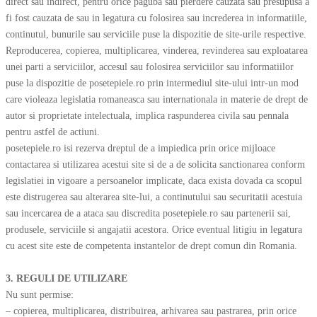
direct sau indirect, pentru orice paguba sau pierdere cauzata sau presupusa a
fi fost cauzata de sau in legatura cu folosirea sau increderea in informatiile,
continutul, bunurile sau serviciile puse la dispozitie de site-urile respective.
Reproducerea, copierea, multiplicarea, vinderea, revinderea sau exploatarea
unei parti a serviciilor, accesul sau folosirea serviciilor sau informatiilor
puse la dispozitie de posetepiele.ro prin intermediul site-ului intr-un mod
care violeaza legislatia romaneasca sau internationala in materie de drept de
autor si proprietate intelectuala, implica raspunderea civila sau pennala
pentru astfel de actiuni.
posetepiele.ro isi rezerva dreptul de a impiedica prin orice mijloace
contactarea si utilizarea acestui site si de a de solicita sanctionarea conform
legislatiei in vigoare a persoanelor implicate, daca exista dovada ca scopul
este distrugerea sau alterarea site-lui, a continutului sau securitatii acestuia
sau incercarea de a ataca sau discredita posetepiele.ro sau partenerii sai,
produsele, serviciile si angajatii acestora. Orice eventual litigiu in legatura
cu acest site este de competenta instantelor de drept comun din Romania.
3. REGULI DE UTILIZARE
Nu sunt permise:
– copierea, multiplicarea, distribuirea, arhivarea sau pastrarea, prin orice