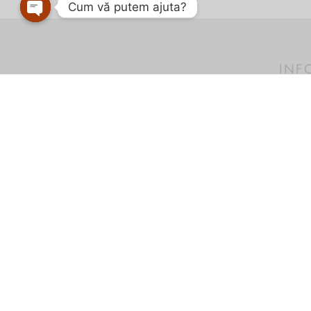
Cum vă putem ajuta?
Open
chaty
INF
SC SUVERAN SRL
Termeni
Politica
RO16632313 / J20/1123/2004
Cum pl
Str. Pricazului, Nr.124, Sc.C, Et.P, Orăștie,
Cum c
jud. Hunedoara
Informa
SHOWROOM ORĂȘTIE
Orar: Luni – Vineri: 10-18, Sâmbătă: 10-14
Str. Pricazului, Nr.124, Sc.C, Et.P, Orăștie,