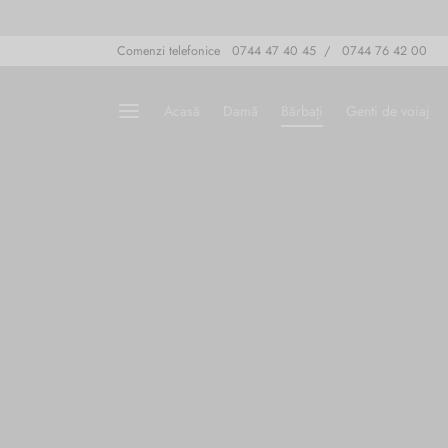
Comenzi telefonice 0744 47 40 45 / 0744 76 42 00
Acasă
Damă
Bărbați
Genti de voiaj