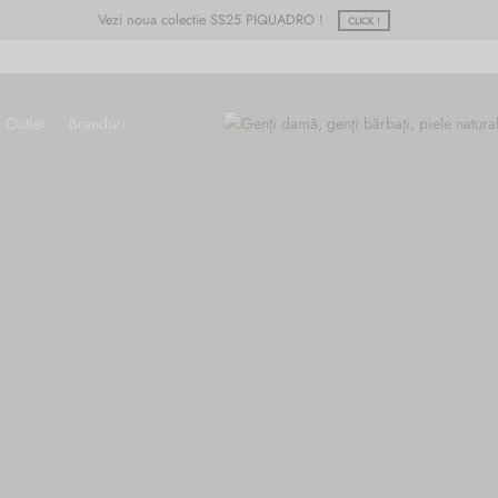
Vezi noua colectie SS25 PIQUADRO !
CLICK !
Outlet
Branduri