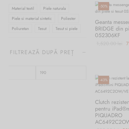
-
50
%
Material textil
Piele naturala
Piele si material sintetic
Poliester
Geanta messe
BRIDGE din pie
Poliuretan
Tesut
Tesut si piele
052306KF
Pr
1,520.00
lei
7
a 
FILTREAZĂ DUPĂ PREȚ
1
Preț
Preț
-
43
%
minim
maxim
Clutch rezisten
pentru iPad®m
PIQUADRO
AC6492C2O