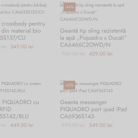
-
44
%
 crossbody pentru
 din material bio
Geantă tip sling rezistentă
5S137/CU
la apă „Piquadro x Ducati”
CA6466C2OWD/N
Prețul
Prețul
0
lei
349.00
lei
Prețul
Prețul
765.00
lei
429.00
lei
inițial a
curent
inițial a
curent
fost:
este:
fost:
este:
612.00 lei.
349.00 lei.
765.00 lei.
429.00 lei.
-
45
%
a PIQUADRO cu
Geanta messenger
 RFID
PIQUADRO port ipad iPad
5S142/BLU
CA6936S143
Prețul
Prețul
Prețul
Prețul
0
lei
449.00
lei
999.00
lei
549.00
lei
inițial a
curent
inițial a
curent