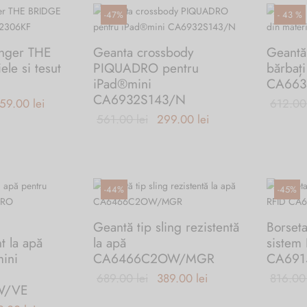
-
47
%
-
43
%
nger THE
Geanta crossbody
Geantă
le si tesut
PIQUADRO pentru
bărbați
iPad®mini
CA663
CA6932S143/N
ețul inițial
Prețul
59.00
lei
612.0
Prețul
Prețul
561.00
lei
299.00
lei
fost:
curent
inițial a
curent
,520.00 lei.
este:
Acest
fost:
este:
759.00 lei.
produs
561.00 lei.
299.00 lei.
are
-
44
%
-
45
%
mai
multe
Geantă tip sling rezistentă
Borset
variații.
t la apă
la apă
sistem
Opțiunile
ini
CA6466C2OW/MGR
CA691
pot
fi
Prețul
Prețul
689.00
lei
389.00
lei
816.0
W/VE
alese
inițial a
curent
în