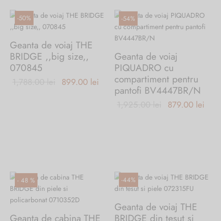
multe
variații.
-
50
%
-
54
%
Opțiunile
pot
Geanta de voiaj THE
fi
BRIDGE ,,big size,,
Geanta de voiaj
alese
070845
PIQUADRO cu
în
compartiment pentru
Prețul inițial
Prețul
1,788.00
lei
899.00
lei
pagina
pantofi BV4447BR/N
a fost:
curent
produsului.
Prețul inițial
Preț
1,925.00
lei
879.00
lei
1,788.00 lei.
este:
a fost:
cure
899.00 lei.
1,925.00 lei.
este
879.
-
44
%
-
48
%
Geanta de voiaj THE
Geanta de cabina THE
BRIDGE din tesut si