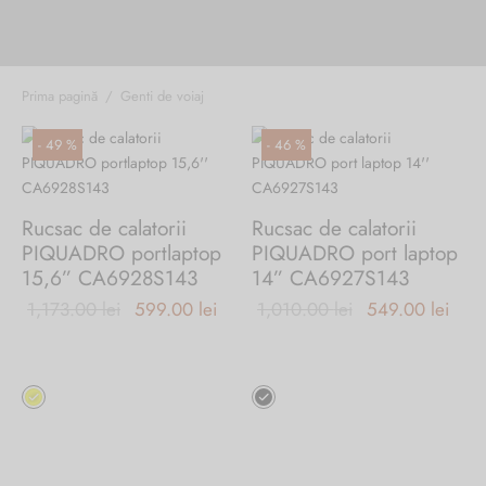
Prima pagină
/
Genti de voiaj
-
49
%
-
46
%
Rucsac de calatorii
Rucsac de calatorii
PIQUADRO portlaptop
PIQUADRO port laptop
15,6” CA6928S143
14” CA6927S143
Prețul inițial
Prețul
Prețul inițial
Preț
1,173.00
lei
599.00
lei
1,010.00
lei
549.00
lei
a fost:
curent
a fost:
cure
1,173.00 lei.
este:
1,010.00 lei.
este
Acest
Acest
599.00 lei.
549.
produs
produs
are
are
mai
mai
multe
multe