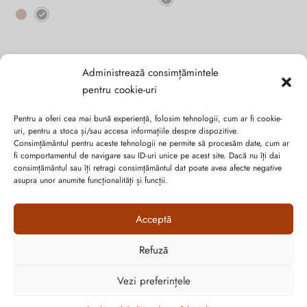
Acest
produs
produs
are
are
mai
mai
multe
multe
variații.
Administrează consimțămintele
variații.
Opțiunile
pentru cookie-uri
Opțiunile
pot
pot
fi
Pentru a oferi cea mai bună experiență, folosim tehnologii, cum ar fi cookie-
fi
alese
uri, pentru a stoca și/sau accesa informațiile despre dispozitive.
Consimțământul pentru aceste tehnologii ne permite să procesăm date, cum ar
alese
în
fi comportamentul de navigare sau ID-uri unice pe acest site. Dacă nu îți dai
în
pagina
consimțământul sau îți retragi consimțământul dat poate avea afecte negative
pagina
produsului.
asupra unor anumite funcționalități și funcții.
produsului.
Acceptă
SC SUVERAN SRL
Refuză
Cum vă putem ajuta?
RO16632313 / J20/1123/2004
Vezi preferințele
Open
chaty
Filtrează