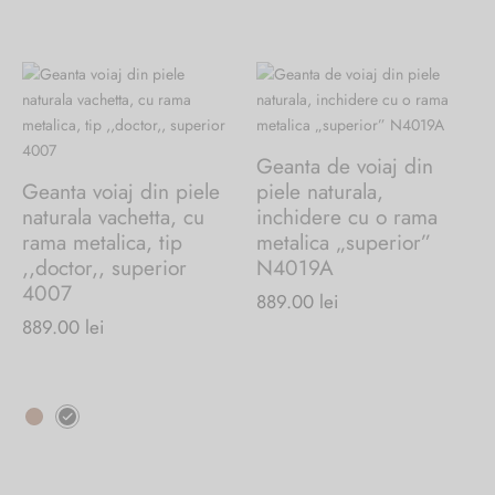
Geanta de voiaj din
Geanta voiaj din piele
piele naturala,
naturala vachetta, cu
inchidere cu o rama
rama metalica, tip
metalica „superior”
,,doctor,, superior
N4019A
4007
889.00
lei
889.00
lei
Acest
produs
are
mai