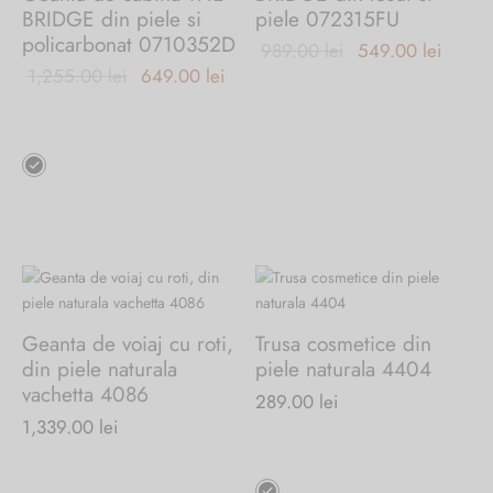
BRIDGE din piele si
piele 072315FU
policarbonat 0710352D
Prețul
Prețul
989.00
lei
549.00
lei
Prețul inițial
Prețul
1,255.00
lei
649.00
lei
inițial a
curent
a fost:
curent
fost:
este:
1,255.00 lei.
este:
989.00 lei.
549.00
Acest
649.00 lei.
produs
are
mai
multe
variații.
Opțiunile
pot
Geanta de voiaj cu roti,
Trusa cosmetice din
fi
din piele naturala
piele naturala 4404
alese
vachetta 4086
289.00
lei
în
1,339.00
lei
pagina
produsului.
Acest