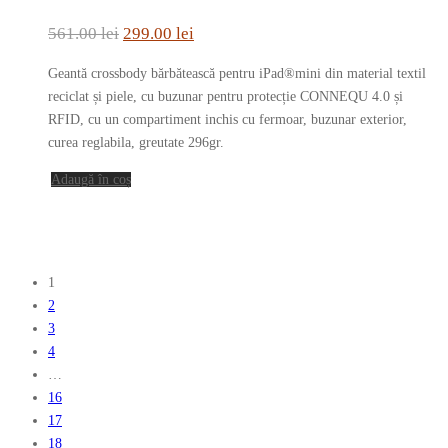
Prețul
Prețul
561.00
lei
299.00
lei
inițial
curent
Geantă crossbody bărbătească pentru iPad®mini din material textil
a
este:
reciclat și piele, cu buzunar pentru protecție CONNEQU 4.0 și
fost:
299.00 lei.
RFID, cu un compartiment inchis cu fermoar, buzunar exterior,
curea reglabila, greutate 296gr.
561.00 lei.
Adaugă în coș
1
2
3
4
…
16
17
18