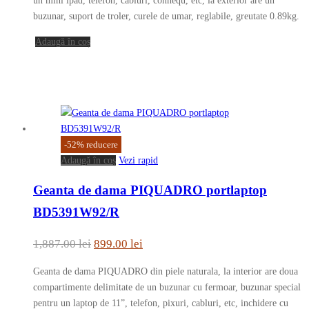
un mini ipad, telefon, cabluri, connequ, etc, la exterior are un
buzunar, suport de troler, curele de umar, reglabile, greutate 0.89kg.
1,120.00 lei.
Adaugă în coș
-
52
%
reducere
Adaugă în coș
Vezi rapid
Geanta de dama PIQUADRO portlaptop
BD5391W92/R
Prețul
Prețul
1,887.00
lei
899.00
lei
inițial
curent
Geanta de dama PIQUADRO din piele naturala, la interior are doua
a
este:
compartimente delimitate de un buzunar cu fermoar, buzunar special
fost:
899.00 lei.
pentru un laptop de 11”, telefon, pixuri, cabluri, etc, inchidere cu