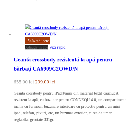
-
54
%
reducere
Adaugă în coș
Vezi rapid
Geantă crossbody rezistentă la apă pentru
bărbați CA6909C2OWD/N
Prețul
Prețul
655.00
lei
299.00
lei
inițial
curent
Geantă crossbody pentru iPad®mini din material textil cauciucat,
a
este:
rezistent la apă, cu buzunar pentru CONNEQU 4.0, un compartiment
fost:
299.00 lei.
inchis cu fermoar, buzunare interioare cu protectie pentru un mini
ipad, telefon, pixuri, etc, un buzunar exterior, curea de umar,
655.00 lei.
reglabila, greutate 331gr.