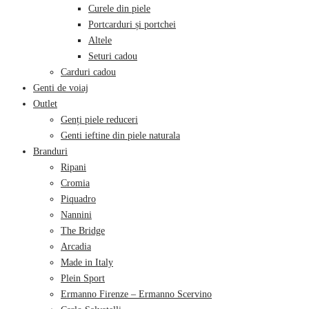
Curele din piele
Portcarduri și portchei
Altele
Seturi cadou
Carduri cadou
Genti de voiaj
Outlet
Genți piele reduceri
Genti ieftine din piele naturala
Branduri
Ripani
Cromia
Piquadro
Nannini
The Bridge
Arcadia
Made in Italy
Plein Sport
Ermanno Firenze – Ermanno Scervino