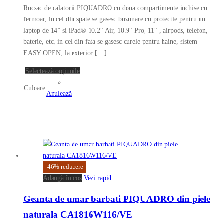
inițial
curent
pot
Rucsac de calatorii PIQUADRO cu doua compartimente inchise cu
a
este:
fi
fermoar, in cel din spate se gasesc buzunare cu protectie pentru un
fost:
549.00 lei.
alese
laptop de 14” si iPad® 10.2″ Air, 10.9″ Pro, 11″ , airpods, telefon,
în
baterie, etc, in cel din fata se gasesc curele pentru haine, sistem
1,010.00 lei.
pagina
EASY OPEN, la exterior […]
produsului.
Acest
Selectează opțiunile
produs
Culoare
are
Anulează
mai
multe
variații.
Opțiunile
pot
fi
-
46
%
reducere
alese
Adaugă în coș
Vezi rapid
în
pagina
Geanta de umar barbati PIQUADRO din piele
produsului.
naturala CA1816W116/VE