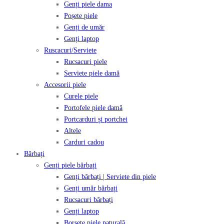
Genți piele dama
Poșete piele
Genți de umăr
Genți laptop
Ruscacuri/Serviete
Rucsacuri piele
Serviete piele damă
Accesorii piele
Curele piele
Portofele piele damă
Portcarduri și portchei
Altele
Carduri cadou
Bărbați
Genți piele bărbați
Genți bărbați | Serviete din piele
Genți umăr bărbați
Rucsacuri bărbați
Genți laptop
Borsete piele naturală