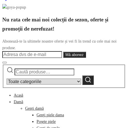
Nu rata cele mai noi colecții de sezon, oferte și
promoții de nerefuzat!
Abonează-te la ultimele noastre oferte și vei fi în trend cu cele mai noi
produse.
Caută
Narrow
după:
by
Caută
category:
Acasă
Damă
Genți damă
Genți piele dama
Poșete piele