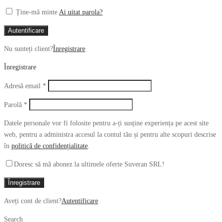
Ține-mă minte
Ai uitat parola?
Autentificare
Nu sunteți client?
Înregistrare
Înregistrare
Obligatoriu
Adresă email
*
Obligatoriu
Parolă
*
Datele personale vor fi folosite pentru a-ți susține experiența pe acest site
web, pentru a administra accesul la contul tău și pentru alte scopuri descrise
în
politică de confidențialitate
.
Doresc să mă abonez la ultimele oferte Suveran SRL!
Înregistrare
Aveți cont de client?
Autentificare
Search