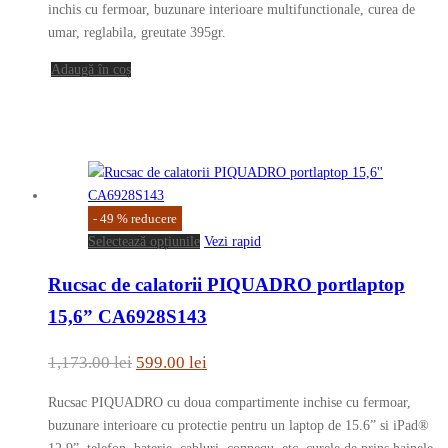
a
este:
inchis cu fermoar, buzunare interioare multifunctionale, curea de
fost:
249.00 lei.
umar, reglabila, greutate 395gr.
785.00 lei.
Adaugă în coș
-
49
%
reducere
Acest
Selectează opțiunile
Vezi rapid
produs
Rucsac de calatorii PIQUADRO portlaptop
are
mai
15,6” CA6928S143
multe
variații.
Prețul
Prețul
1,173.00
lei
599.00
lei
Opțiunile
inițial
curent
pot
Rucsac PIQUADRO cu doua compartimente inchise cu fermoar,
a
este:
fi
buzunare interioare cu protectie pentru un laptop de 15.6” si iPad®
fost:
599.00 lei.
alese