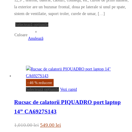
12,9”, telefon, baterie, cabluri, connequ, etc, curele de prins hainele,
în
la exterior are un buzunar frontal, doua pe laterale si unul pe spate,
1,173.00 lei.
pagina
sistem de ventilatie, suport troler, curele de umar, […]
produsului.
Acest
Selectează opțiunile
produs
Culoare
are
Anulează
mai
multe
variații.
Opțiunile
pot
fi
-
46
%
reducere
alese
Acest
Selectează opțiunile
Vezi rapid
în
produs
pagina
Rucsac de calatorii PIQUADRO port laptop
are
produsului.
mai
14” CA6927S143
multe
variații.
Prețul
Prețul
1,010.00
lei
549.00
lei
Opțiunile