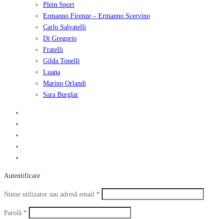
Plein Sport
Ermanno Firenze – Ermanno Scervino
Carlo Salvatelli
Di Gregorio
Fratelli
Gilda Tonelli
Luana
Marino Orlandi
Sara Burglar
Autentificare
Obligatoriu
Nume utilizator sau adresă email
*
Obligatoriu
Parolă
*