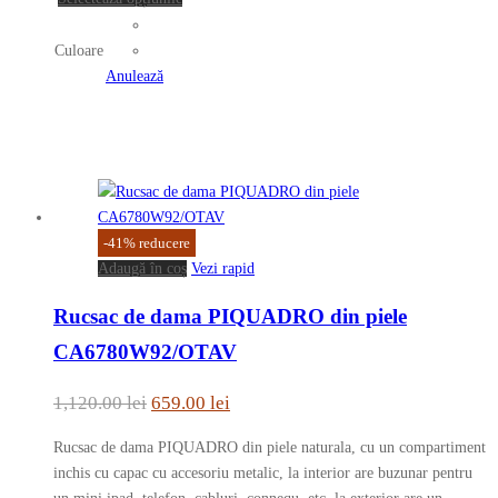
produsului.
produs
are
Culoare
mai
Anulează
multe
variații.
Opțiunile
pot
fi
alese
-
41
%
reducere
în
Adaugă în coș
Vezi rapid
pagina
produsului.
Rucsac de dama PIQUADRO din piele
CA6780W92/OTAV
Prețul
Prețul
1,120.00
lei
659.00
lei
inițial
curent
Rucsac de dama PIQUADRO din piele naturala, cu un compartiment
a
este:
inchis cu capac cu accesoriu metalic, la interior are buzunar pentru
fost:
659.00 lei.