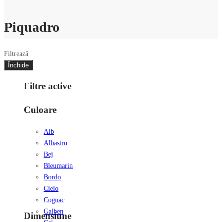
Piquadro
Filtrează
Închide
Filtre active
Culoare
Alb
Albastru
Bej
Bleumarin
Bordo
Cielo
Cognac
Galben
Dimensiune