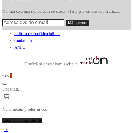
Nu rata cele mai noi colecții de sezon, oferte și promoții de nerefuzat.
Politica de confidențialitate
Cookie-urile
ANPC
Graficã și dezvoltare website
Coș
0
Updating…
Nu ai niciun produs în coș.
Continuă cumpărăturile