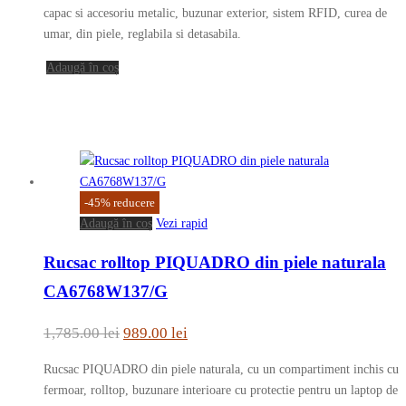
capac si accesoriu metalic, buzunar exterior, sistem RFID, curea de
1,887.00 lei.
umar, din piele, reglabila si detasabila.
Adaugă în coș
-
45
%
reducere
Adaugă în coș
Vezi rapid
Rucsac rolltop PIQUADRO din piele naturala
CA6768W137/G
Prețul
Prețul
1,785.00
lei
989.00
lei
inițial
curent
Rucsac PIQUADRO din piele naturala, cu un compartiment inchis cu
a
este:
fermoar, rolltop, buzunare interioare cu protectie pentru un laptop de