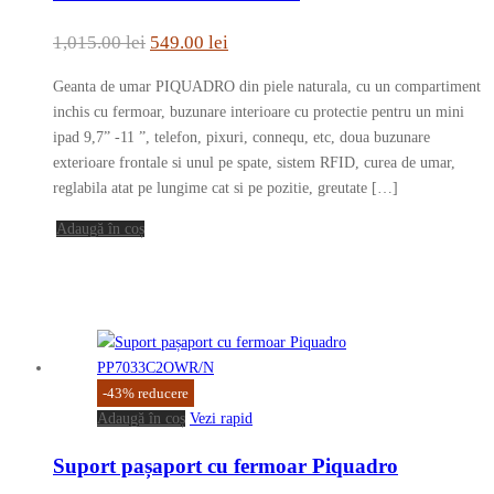
Prețul
Prețul
1,015.00
lei
549.00
lei
inițial
curent
Geanta de umar PIQUADRO din piele naturala, cu un compartiment
a
este:
inchis cu fermoar, buzunare interioare cu protectie pentru un mini
fost:
549.00 lei.
ipad 9,7” -11 ”, telefon, pixuri, connequ, etc, doua buzunare
exterioare frontale si unul pe spate, sistem RFID, curea de umar,
1,015.00 lei.
reglabila atat pe lungime cat si pe pozitie, greutate […]
Adaugă în coș
-
43
%
reducere
Adaugă în coș
Vezi rapid
Suport pașaport cu fermoar Piquadro