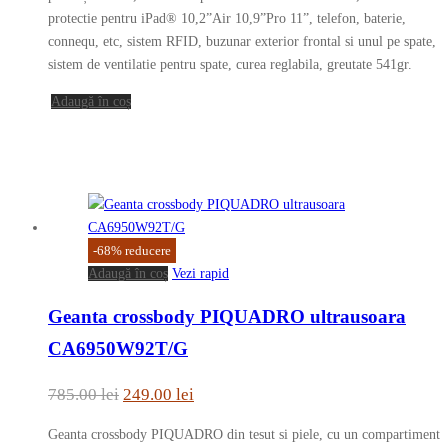
fost:
489.00 lei.
protectie pentru iPad® 10,2”Air 10,9”Pro 11”, telefon, baterie,
connequ, etc, sistem RFID, buzunar exterior frontal si unul pe spate,
918.00 lei.
sistem de ventilatie pentru spate, curea reglabila, greutate 541gr.
Adaugă în coș
-
68
%
reducere
Adaugă în coș
Vezi rapid
Geanta crossbody PIQUADRO ultrausoara
CA6950W92T/G
Prețul
Prețul
785.00
lei
249.00
lei
inițial
curent
Geanta crossbody PIQUADRO din tesut si piele, cu un compartiment