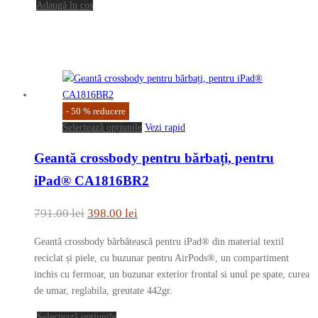
Adaugă în coș
-
50
%
reducere
Acest
Selectează opțiunile
Vezi rapid
produs
Geantă crossbody pentru bărbați, pentru
are
mai
iPad® CA1816BR2
multe
variații.
Prețul
Prețul
791.00
lei
398.00
lei
Opțiunile
inițial
curent
pot
Geantă crossbody bărbătească pentru iPad® din material textil
a
este:
fi
reciclat și piele, cu buzunar pentru AirPods®, un compartiment
fost:
398.00 lei.
alese
inchis cu fermoar, un buzunar exterior frontal si unul pe spate, curea
în
de umar, reglabila, greutate 442gr.
791.00 lei.
pagina
Acest
Selectează opțiunile