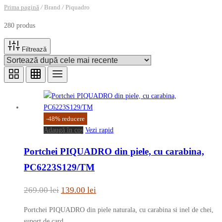
Prima pagină
/
Brand
/
Piquadro
280 produs
Filtrează
-
48
%
reducere
Adaugă în coș
Vezi rapid
Portchei PIQUADRO din piele, cu carabina,
PC6223S129/TM
Prețul
Prețul
269.00
lei
139.00
lei
inițial
curent
Portchei PIQUADRO din piele naturala, cu carabina si inel de chei,
a
este:
suport de card.