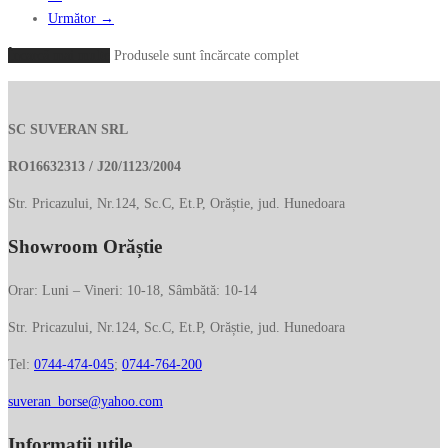
Următor →
Încarcă mai multe
Produsele sunt încărcate complet
SC SUVERAN SRL
RO16632313 / J20/1123/2004
Str. Pricazului, Nr.124, Sc.C, Et.P, Orăștie, jud. Hunedoara
Showroom Orăștie
Orar: Luni – Vineri: 10-18, Sâmbătă: 10-14
Str. Pricazului, Nr.124, Sc.C, Et.P, Orăștie, jud. Hunedoara
Tel:
0744-474-045
;
0744-764-200
suveran_borse@yahoo.com
Informații utile