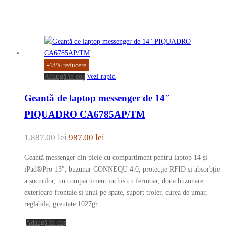
-
48
%
reducere
Adaugă în coș
Vezi rapid
Geantă de laptop messenger de 14″
PIQUADRO CA6785AP/TM
Prețul
Prețul
1,887.00
lei
987.00
lei
inițial
curent
Geantă messenger din piele cu compartiment pentru laptop 14 și
a
este:
iPad®Pro 13″, buzunar CONNEQU 4.0, protecție RFID și absorbție
fost:
987.00 lei.
a șocurilor, un compartiment inchis cu fermoar, doua buzunare
exterioare frontale si unul pe spate, suport troler, curea de umar,
1,887.00 lei.
reglabila, greutate 1027gr.
Adaugă în coș