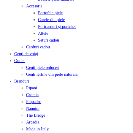
Accesorii
Portofele piele
Curele din piele
Portcarduri și portchei
Altele
Seturi cadou
Carduri cadou
Genti de voiaj
Outlet
Genți piele reduceri
Genti ieftine din piele naturala
Branduri
Ripani
Cromia
Piquadro
Nannini
The Bridge
Arcadia
Made in Italy