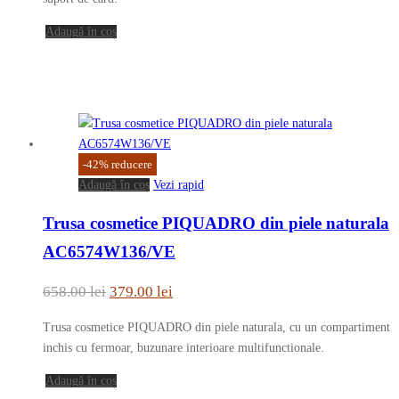
fost:
139.00 lei.
Adaugă în coș
269.00 lei.
-
42
%
reducere
Adaugă în coș
Vezi rapid
Trusa cosmetice PIQUADRO din piele naturala
AC6574W136/VE
Prețul
Prețul
658.00
lei
379.00
lei
inițial
curent
Trusa cosmetice PIQUADRO din piele naturala, cu un compartiment
a
este:
inchis cu fermoar, buzunare interioare multifunctionale.
fost:
379.00 lei.
Adaugă în coș
658.00 lei.