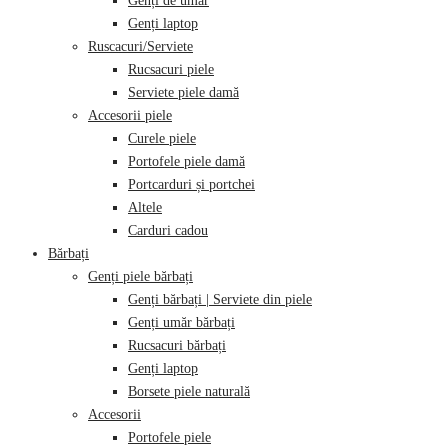
Genți de umăr
Genți laptop
Ruscacuri/Serviete
Rucsacuri piele
Serviete piele damă
Accesorii piele
Curele piele
Portofele piele damă
Portcarduri și portchei
Altele
Carduri cadou
Bărbați
Genți piele bărbați
Genți bărbați | Serviete din piele
Genți umăr bărbați
Rucsacuri bărbați
Genți laptop
Borsete piele naturală
Accesorii
Portofele piele