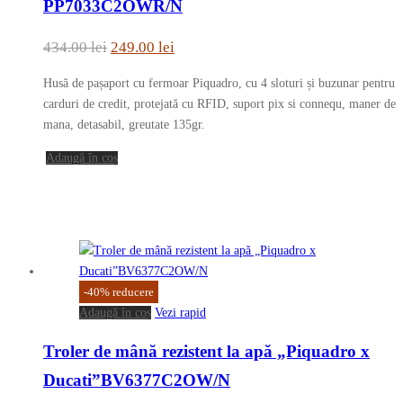
PP7033C2OWR/N
Prețul
Prețul
434.00
lei
249.00
lei
inițial
curent
Husă de pașaport cu fermoar Piquadro, cu 4 sloturi și buzunar pentru
a
este:
carduri de credit, protejată cu RFID, suport pix si connequ, maner de
fost:
249.00 lei.
mana, detasabil, greutate 135gr.
434.00 lei.
Adaugă în coș
-
40
%
reducere
Adaugă în coș
Vezi rapid
Troler de mână rezistent la apă „Piquadro x
Ducati”BV6377C2OW/N