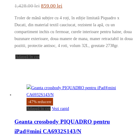
Prețul
Prețul
1,428.00
lei
859.00
lei
inițial
curent
Troler de mână subțire cu 4 roți, în ediție limitată Piquadro x
a
este:
Ducati, din material textil cauciucat, rezistent la apă, cu un
fost:
859.00 lei.
compartiment inchis cu fermoar, curele interioare pentru haine, doua
buzunare exterioare, doua manere de mana, maner retractabil in doua
1,428.00 lei.
pozitii, protectie antisoc, 4 roti, volum 32L, greutate 2738gr.
Adaugă în coș
-
47
%
reducere
Adaugă în coș
Vezi rapid
Geanta crossbody PIQUADRO pentru
iPad®mini CA6932S143/N