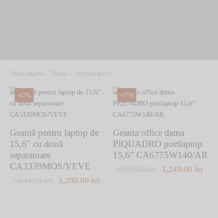
Prima pagină
/
Dama
/
Serviete piele
-
42
%
-
37
%
Geantă pentru laptop de
Geanta office dama
15,6″ cu două
PIQUADRO portlaptop
separatoare
15,6” CA6775W140/AR
CA3339MOS/VEVE
Prețul inițial
Preț
1,989.00
lei
1,249.00
lei
Prețul inițial
Prețul
2,244.00
lei
1,299.00
lei
a fost:
cure
a fost:
curent este:
1,989.00 lei.
1,24
2,244.00 lei.
1,299.00 lei.