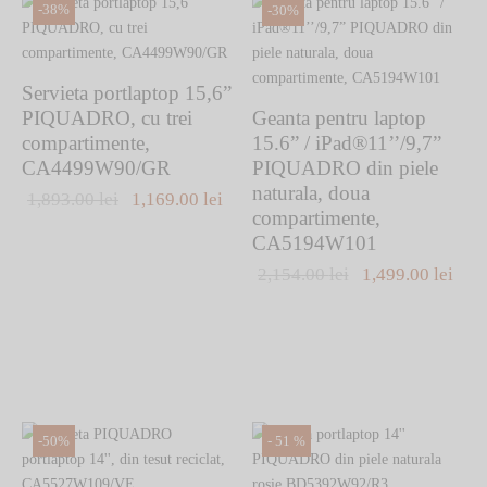
variații.
-
38
%
-
30
%
Opțiunile
pot
fi
Servieta portlaptop 15,6”
alese
PIQUADRO, cu trei
Geanta pentru laptop
în
compartimente,
15.6” / iPad®11’’/9,7”
pagina
CA4499W90/GR
PIQUADRO din piele
produsului.
naturala, doua
Prețul inițial
Prețul
1,893.00
lei
1,169.00
lei
compartimente,
a fost:
curent este:
CA5194W101
1,893.00 lei.
1,169.00 lei.
Prețul inițial
Preț
2,154.00
lei
1,499.00
lei
a fost:
cure
2,154.00 lei.
1,49
-
50
%
-
51
%