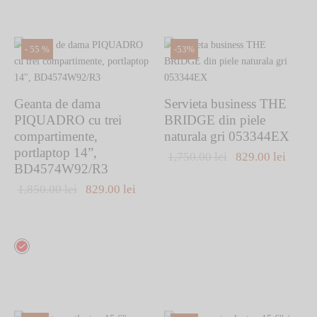
variații.
mai
Opțiunile
multe
pot
variații.
-
55
%
-
53
%
fi
Opțiunile
alese
pot
în
fi
Geanta de dama
Servieta business THE
pagina
alese
PIQUADRO cu trei
BRIDGE din piele
produsului.
în
compartimente,
naturala gri 053344EX
pagina
portlaptop 14”,
Prețul inițial
Prețul
1,750.00
lei
829.00
lei
produsului.
BD4574W92/R3
a fost:
curen
Prețul inițial
Prețul
1,850.00
lei
829.00
lei
1,750.00 lei.
este:
a fost:
curent
829.00
1,850.00 lei.
este:
Acest
829.00 lei.
produs
are
mai
multe