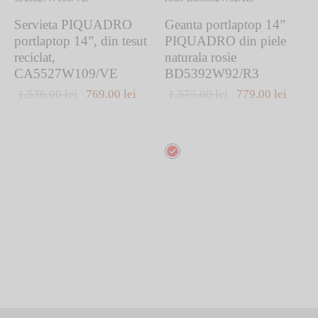
Servieta PIQUADRO
Geanta portlaptop 14”
portlaptop 14”, din tesut
PIQUADRO din piele
reciclat,
naturala rosie
CA5527W109/VE
BD5392W92/R3
Prețul inițial
Prețul
Prețul inițial
Prețul
1,536.00
lei
769.00
lei
1,575.00
lei
779.00
lei
a fost:
curent
a fost:
curen
1,536.00 lei.
este:
1,575.00 lei.
este:
Acest
769.00 lei.
779.00
produs
are
mai
multe
variații.
Opțiunile
pot
fi
alese
în