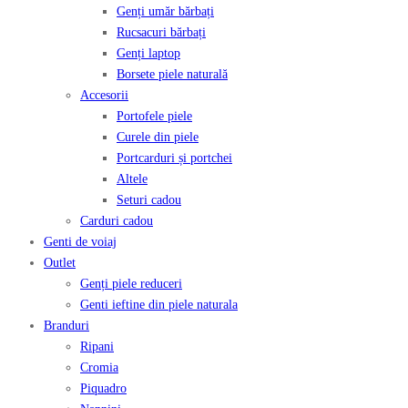
Genți umăr bărbați
Rucsacuri bărbați
Genți laptop
Borsete piele naturală
Accesorii
Portofele piele
Curele din piele
Portcarduri și portchei
Altele
Seturi cadou
Carduri cadou
Genti de voiaj
Outlet
Genți piele reduceri
Genti ieftine din piele naturala
Branduri
Ripani
Cromia
Piquadro