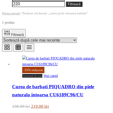
minim
maxim
Filtrează
Prima pagină
/
Produse etichetate „curea piele intoarsa barbati”
1 produs
Filtrează
-
35
%
reducere
Adaugă în coș
Vezi rapid
Curea de barbati PIQUADRO din piele
naturala intoarsa CU6189C96/CU
Prețul
Prețul
336.00
lei
219.00
lei