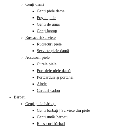
Genți damă
Genți piele dama
Poșete piele
Genți de umăr
Genți laptop
Ruscacuri/Serviete
Rucsacuri piele
Serviete piele damă
Accesorii piele
Curele piele
Portofele piele damă
Portcarduri și portchei
Altele
Carduri cadou
Bărbați
Genți piele bărbați
Genți bărbați | Serviete din piele
Genți umăr bărbați
Rucsacuri bărbați