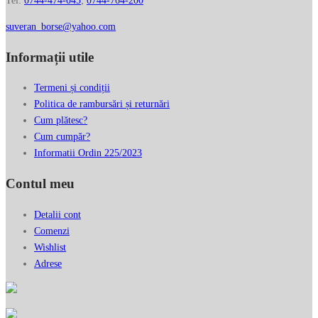
Tel:
0744-474-045
;
0744-764-200
suveran_borse@yahoo.com
Informații utile
Termeni și condiții
Politica de rambursări și returnări
Cum plătesc?
Cum cumpăr?
Informatii Ordin 225/2023
Contul meu
Detalii cont
Comenzi
Wishlist
Adrese