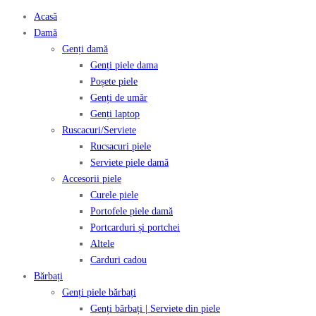
Acasă
Damă
Genți damă
Genți piele dama
Poșete piele
Genți de umăr
Genți laptop
Ruscacuri/Serviete
Rucsacuri piele
Serviete piele damă
Accesorii piele
Curele piele
Portofele piele damă
Portcarduri și portchei
Altele
Carduri cadou
Bărbați
Genți piele bărbați
Genți bărbați | Serviete din piele