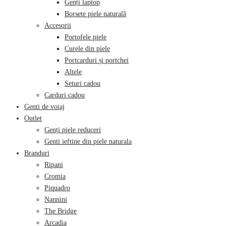
Genți laptop
Borsete piele naturală
Accesorii
Portofele piele
Curele din piele
Portcarduri și portchei
Altele
Seturi cadou
Carduri cadou
Genti de voiaj
Outlet
Genți piele reduceri
Genti ieftine din piele naturala
Branduri
Ripani
Cromia
Piquadro
Nannini
The Bridge
Arcadia