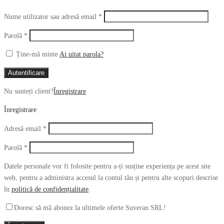
Obligatoriu
Nume utilizator sau adresă email
*
Obligatoriu
Parolă
*
Ține-mă minte
Ai uitat parola?
Autentificare
Nu sunteți client?
Înregistrare
Înregistrare
Obligatoriu
Adresă email
*
Obligatoriu
Parolă
*
Datele personale vor fi folosite pentru a-ți susține experiența pe acest site
web, pentru a administra accesul la contul tău și pentru alte scopuri descrise
în
politică de confidențialitate
.
Doresc să mă abonez la ultimele oferte Suveran SRL!