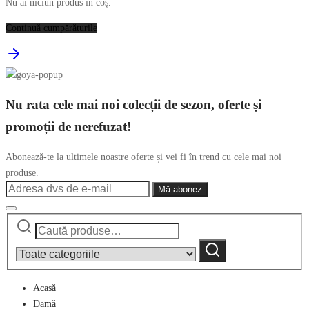
Nu ai niciun produs în coș.
Continuă cumpărăturile
Nu rata cele mai noi colecții de sezon, oferte și
promoții de nerefuzat!
Abonează-te la ultimele noastre oferte și vei fi în trend cu cele mai noi
produse.
Caută
Narrow
după:
by
Caută
category:
Acasă
Damă