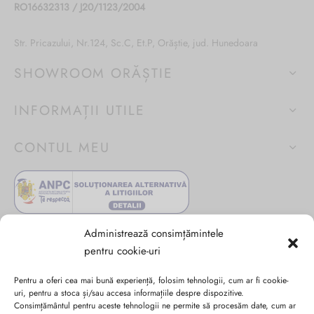
RO16632313 / J20/1123/2004
produsului.
produsului.
Str. Pricazului, Nr.124, Sc.C, Et.P, Orăștie, jud. Hunedoara
SHOWROOM ORĂȘTIE
INFORMAȚII UTILE
CONTUL MEU
Administrează consimțămintele
pentru cookie-uri
Pentru a oferi cea mai bună experiență, folosim tehnologii, cum ar fi cookie-
uri, pentru a stoca și/sau accesa informațiile despre dispozitive.
Consimțământul pentru aceste tehnologii ne permite să procesăm date, cum ar