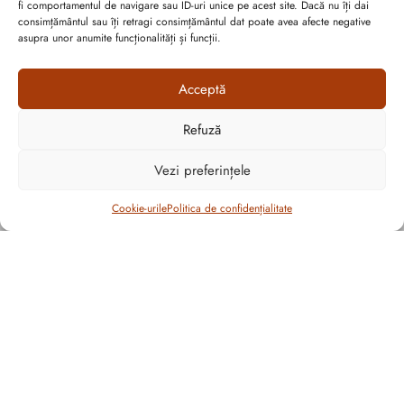
fi comportamentul de navigare sau ID-uri unice pe acest site. Dacă nu îți dai
consimțământul sau îți retragi consimțământul dat poate avea afecte negative
asupra unor anumite funcționalități și funcții.
Abonează-te la ultimele oferte Suveran SRL
Acceptă
Nu rata cele mai noi colecții de sezon, oferte și promoții de
Refuză
nerefuzat.
Vezi preferințele
Filtrează
Cookie-urile
Politica de confidențialitate
CULOARE