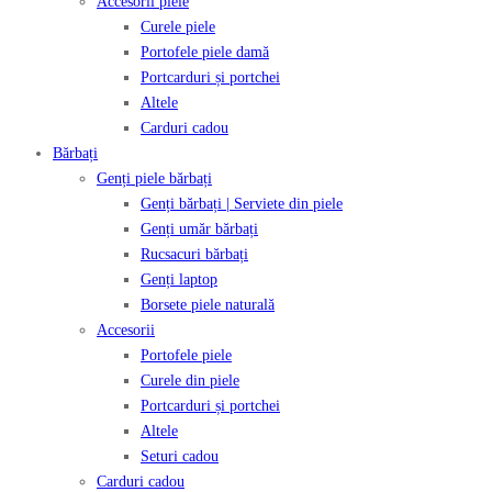
Accesorii piele
Curele piele
Portofele piele damă
Portcarduri și portchei
Altele
Carduri cadou
Bărbați
Genți piele bărbați
Genți bărbați | Serviete din piele
Genți umăr bărbați
Rucsacuri bărbați
Genți laptop
Borsete piele naturală
Accesorii
Portofele piele
Curele din piele
Portcarduri și portchei
Altele
Seturi cadou
Carduri cadou