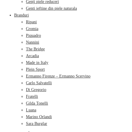
Genți piele reduceri
Genti ieftine din piele naturala
Branduri
Ripani
Cromia
Piquadro
Nannini
The Bridge
Arcadia
Made in Italy
Plein Sport
Ermanno Firenze – Ermanno Scervino
Carlo Salvatelli
Di Gregorio
Fratelli
Gilda Tonelli
Luana
Marino Orlandi
Sara Burglar