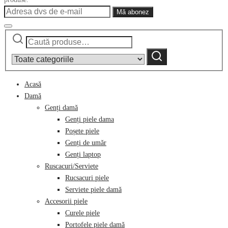
Caută
Narrow
după:
by
Caută
category:
Acasă
Damă
Genți damă
Genți piele dama
Poșete piele
Genți de umăr
Genți laptop
Ruscacuri/Serviete
Rucsacuri piele
Serviete piele damă
Accesorii piele
Curele piele
Portofele piele damă