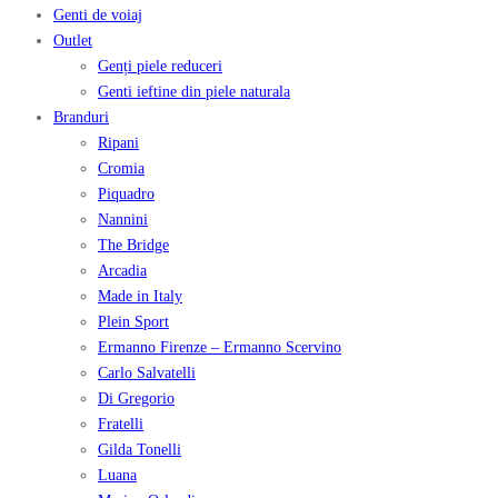
Genti de voiaj
Outlet
Genți piele reduceri
Genti ieftine din piele naturala
Branduri
Ripani
Cromia
Piquadro
Nannini
The Bridge
Arcadia
Made in Italy
Plein Sport
Ermanno Firenze – Ermanno Scervino
Carlo Salvatelli
Di Gregorio
Fratelli
Gilda Tonelli
Luana