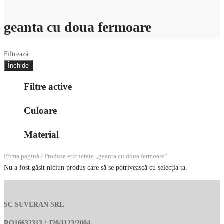
geanta cu doua fermoare
Filtrează
Închide
Filtre active
Culoare
Material
Prima pagină
/
Produse etichetate „geanta cu doua fermoare”
Nu a fost găsit niciun produs care să se potrivească cu selecția ta.
SC SUVERAN SRL
RO16632313 / J20/1123/2004