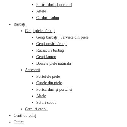
Portcarduri și portchei
Altele
Carduri cadou
Bărbați
Genți piele bărbați
Genți bărbați | Serviete din piele
Genți umăr bărbați
Rucsacuri bărbați
Genți laptop
Borsete piele naturală
Accesorii
Portofele piele
Curele din piele
Portcarduri și portchei
Altele
Seturi cadou
Carduri cadou
Genti de voiaj
Outlet