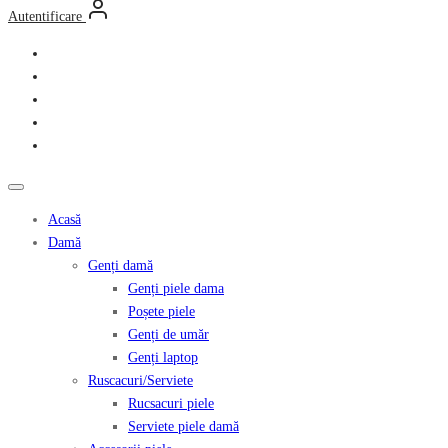
Autentificare
Acasă
Damă
Genți damă
Genți piele dama
Poșete piele
Genți de umăr
Genți laptop
Ruscacuri/Serviete
Rucsacuri piele
Serviete piele damă