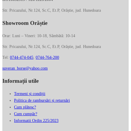
Str. Pricazului, Nr.124, Sc.C, Et.P, Orăștie, jud. Hunedoara
Showroom Orăștie
Orar: Luni – Vineri: 10-18, Sâmbătă: 10-14
Str. Pricazului, Nr.124, Sc.C, Et.P, Orăștie, jud. Hunedoara
Tel:
0744-474-045
;
0744-764-200
suveran_borse@yahoo.com
Informații utile
Termeni și condiții
Politica de rambursări și returnări
Cum plătesc?
Cum cumpăr?
Informatii Ordin 225/2023