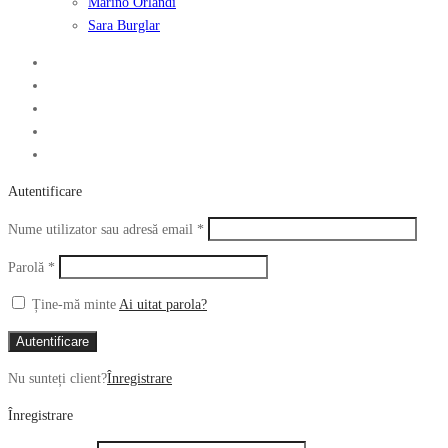
Marino Orlandi
Sara Burglar
Autentificare
Obligatoriu
Nume utilizator sau adresă email
*
Obligatoriu
Parolă
*
Ține-mă minte
Ai uitat parola?
Autentificare
Nu sunteți client?
Înregistrare
Înregistrare