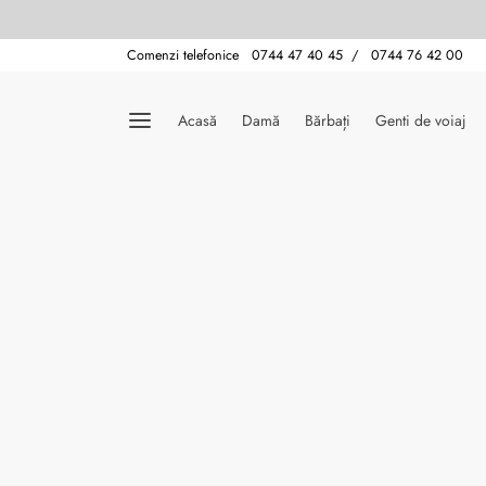
Comenzi telefonice 0744 47 40 45 / 0744 76 42 00
Acasă
Damă
Bărbați
Genti de voiaj