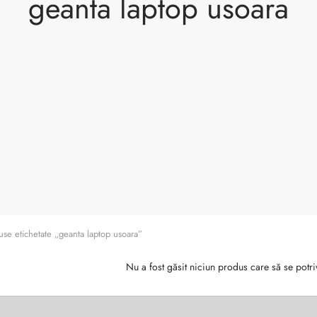
geanta laptop usoara
se etichetate „geanta laptop usoara”
Nu a fost găsit niciun produs care să se potri