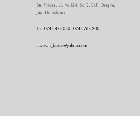
Str. Pricazului, Nr.124, Sc.C, Et.P, Orăștie,
jud. Hunedoara
Tel:
0744-474-045
;
0744-764-200
suveran_borse@yahoo.com