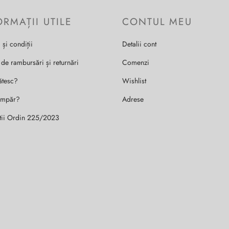
ORMAȚII UTILE
CONTUL MEU
 și condiții
Detalii cont
 de rambursări și returnări
Comenzi
ătesc?
Wishlist
umpăr?
Adrese
tii Ordin 225/2023