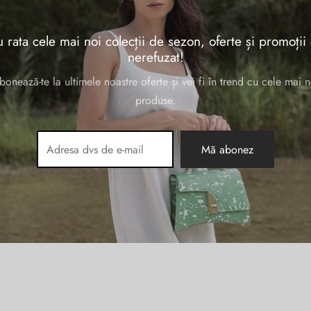
se etichetate „geanta piele business dama”
 rata cele mai noi colecții de sezon, oferte și promoții
nerefuzat!
bonează-te la ultimele noastre oferte și vei fi în trend cu cele mai n
produse.
 dama
tlaptop
5W140/AR
ețul inițial
Prețul curent
,249.00
lei
fost:
este:
989.00 lei.
1,249.00 lei.