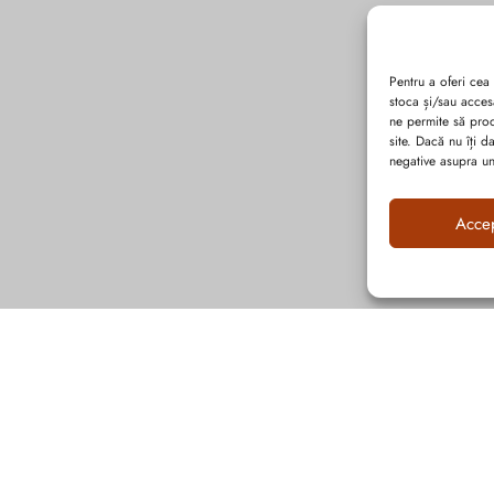
Pentru a oferi cea
stoca și/sau acces
ne permite să pro
site. Dacă nu îți 
negative asupra uno
Acce
Abonează-te la ultimele oferte Suveran SRL
Nu rata cele mai noi colecții de sezon, oferte și promoții de nerefuzat.