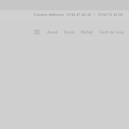
Comenzi telefonice 0744 47 40 45 / 0744 76 42 00
Acasă
Damă
Bărbați
Genti de voiaj