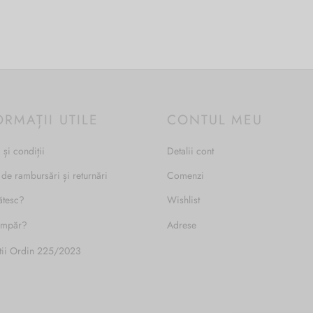
ORMAȚII UTILE
CONTUL MEU
 și condiții
Detalii cont
 de rambursări și returnări
Comenzi
ătesc?
Wishlist
umpăr?
Adrese
tii Ordin 225/2023