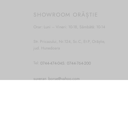
SHOWROOM ORĂȘTIE
Orar: Luni – Vineri: 10-18, Sâmbătă: 10-14
Str. Pricazului, Nr.124, Sc.C, Et.P, Orăștie,
jud. Hunedoara
Cum vă putem ajuta?
Open
Tel:
0744-474-045
;
0744-764-200
chaty
suveran_borse@yahoo.com