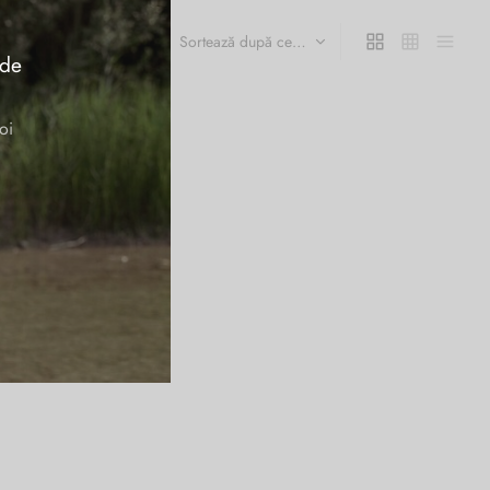
 de
oi