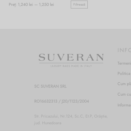
Preț:
1,240 lei
—
1,250 lei
Filtrează
Preț
Preț
minim
maxim
INF
Termeni
Politica
Cum pl
SC SUVERAN SRL
Cum c
RO16632313 / J20/1123/2004
Informa
Str. Pricazului, Nr.124, Sc.C, Et.P, Orăștie,
jud. Hunedoara