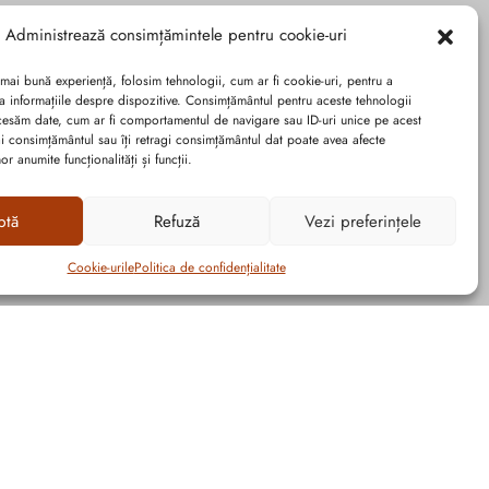
Administrează consimțămintele pentru cookie-uri
 mai bună experiență, folosim tehnologii, cum ar fi cookie-uri, pentru a
a informațiile despre dispozitive. Consimțământul pentru aceste tehnologii
cesăm date, cum ar fi comportamentul de navigare sau ID-uri unice pe acest
dai consimțământul sau îți retragi consimțământul dat poate avea afecte
r anumite funcționalități și funcții.
ptă
Refuză
Vezi preferințele
Cookie-urile
Politica de confidențialitate