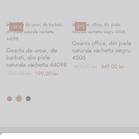
are
mai
multe
variații.
-
29
%
-
56
%
Opțiunile
pot
Geanta office, din piele
fi
Geanta de umar, de
naturala vachetta negru
alese
barbati, din piele
4506
în
naturala vachetta 4409B
Prețul
Prețul
489.00
lei
349.00
lei
pagina
Prețul
Prețul
449.00
lei
199.00
lei
inițial a
curent
produsului.
inițial a
curent
fost:
este:
fost:
este:
489.00 lei.
349.00
Acest
449.00 lei.
199.00 lei.
produs
are
mai
multe
variații.
Opțiunile