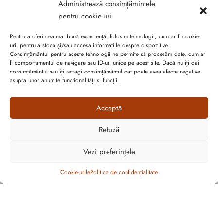
Administrează consimțămintele
pot
pentru cookie-uri
fi
alese
SC SUVERAN SRL
Pentru a oferi cea mai bună experiență, folosim tehnologii, cum ar fi cookie-
în
uri, pentru a stoca și/sau accesa informațiile despre dispozitive.
pagina
Consimțământul pentru aceste tehnologii ne permite să procesăm date, cum ar
RO16632313 / J20/1123/2004
fi comportamentul de navigare sau ID-uri unice pe acest site. Dacă nu îți dai
produsului.
consimțământul sau îți retragi consimțământul dat poate avea afecte negative
asupra unor anumite funcționalități și funcții.
Str. Pricazului, Nr.124, Sc.C, Et.P, Orăștie, jud. Hunedoara
SHOWROOM ORĂȘTIE
Acceptă
Refuză
INFORMAȚII UTILE
Cum vă putem ajuta?
Open
Vezi preferințele
CONTUL MEU
chaty
Filtrează
Cookie-urile
Politica de confidențialitate