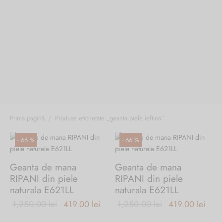
Burglar
Prima pagină
/
Produse etichetate „geanta piele ieftina”
-
66
%
-
66
%
Geanta de mana
Geanta de mana
RIPANI din piele
RIPANI din piele
naturala E621LL
naturala E621LL
Prețul inițial
Prețul
Prețul inițial
Preț
1,250.00
lei
419.00
lei
1,250.00
lei
419.00
lei
a fost:
curent
a fost:
cure