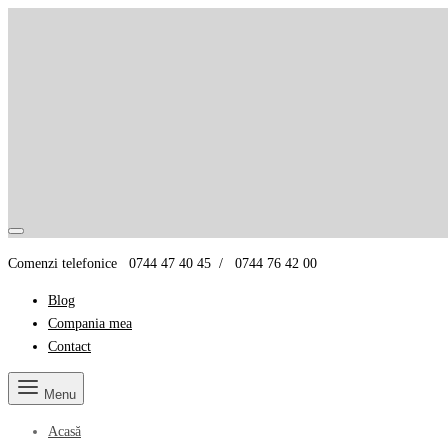
Nu rata cele mai noi colecții de sezon, oferte și promoț
Abonează-te la ultimele noastre oferte și vei fi în trend cu cele mai noi produ
Loading...
Comenzi telefonice 0744 47 40 45 / 0744 76 42 00