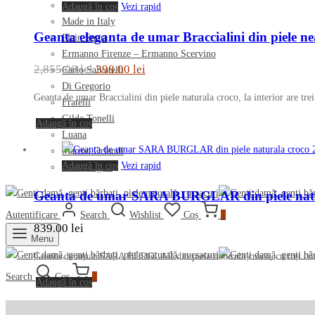
Genți piele reduceri
2 produs
Genti ieftine din piele naturala
Branduri
Filtrează
Ripani
Cromia
Piquadro
Nannini
The Bridge
Arcadia
Adaugă în coș
Vezi rapid
Made in Italy
Geanta eleganta de umar Braccialini din piele n
Plein Sport
Ermanno Firenze – Ermanno Scervino
Prețul
Prețul
2,855.00
lei
398.00
lei
Carlo Salvatelli
Di Gregorio
inițial
curent
Geanta de umar Braccialini din piele naturala croco, la interior are t
Fratelli
a
este:
Gilda Tonelli
Adaugă în coș
fost:
398.00 lei.
Luana
2,855.00 lei.
Marino Orlandi
Adaugă în coș
Vezi rapid
Sara Burglar