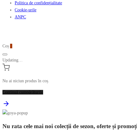
Abonează-te la ultimele oferte Suveran SRL
Nu rata cele mai noi colecții de sezon, oferte și promoții de nerefuzat.
Politica de confidențialitate
Cookie-urile
ANPC
Coș
0
Updating…
Nu ai niciun produs în coș.