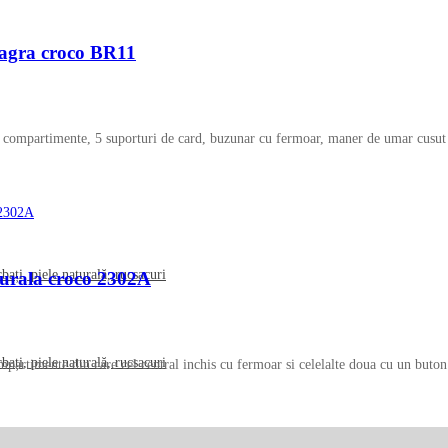
-
86
%
reducere
eagra croco BR11
rei compartimente, 5 suporturi de card, buzunar cu fermoar, maner de umar cusut 