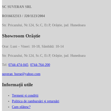
Geanta de umar SARA BURGLAR din piele natu
Autentificare
Search
Wishlist
Coș
0
839.00
lei
Menu
Geanta de umar SARA BURGLAR din piele naturala croco, cu trei compart
Search
Coș
0
Adaugă în coș
SC SUVERAN SRL
RO16632313 / J20/1123/2004
Str. Pricazului, Nr.124, Sc.C, Et.P, Orăștie, jud. Hunedoara
Showroom Orăștie
Orar: Luni – Vineri: 10-18, Sâmbătă: 10-14
Str. Pricazului, Nr.124, Sc.C, Et.P, Orăștie, jud. Hunedoara
Tel:
0744-474-045
;
0744-764-200