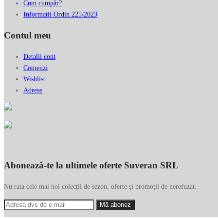
suveran_borse@yahoo.com
Informații utile
Termeni și condiții
Politica de rambursări și returnări
Cum plătesc?
Cum cumpăr?
Informatii Ordin 225/2023
Contul meu
Detalii cont
Comenzi
Wishlist
Adrese