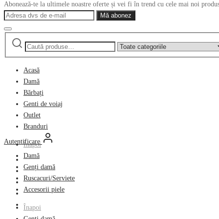
Continuă cumpărăturile
Caută
Narrow
după:
by
category:
Acasă
Damă
Bărbați
Genti de voiaj
Outlet
Branduri
Autentificare
Înapoi
Damă
Genți damă
Ruscacuri/Serviete
Accesorii piele