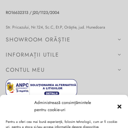
în
pagina
RO16632313 / J20/1123/2004
produsului.
Str. Pricazului, Nr.124, Sc.C, Et.P, Orăștie, jud. Hunedoara
SHOWROOM ORĂȘTIE
INFORMAȚII UTILE
CONTUL MEU
Administrează consimțămintele
pentru cookie-uri
Pentru a oferi cea mai bună experiență, folosim tehnologii, cum ar fi cookie-
uri, pentru a stoca și/sau accesa informațiile despre dispozitive.