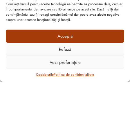
Consimțământul pentru aceste tehnologii ne permite să procesăm date, cum ar
fi comportamentul de navigare sau ID-uri unice pe acest site. Dacă nu îți dai
consimțământul sau îți retragi consimțământul dat poate avea afecte negative
asupra unor anumite funcționalități și funcții.
Abonează-te la ultimele oferte Suveran SRL
Acceptă
Nu rata cele mai noi colecții de sezon, oferte și promoții de
Refuză
nerefuzat.
Vezi preferințele
Filtrează
Cookie-urile
Politica de confidențialitate
CULOARE