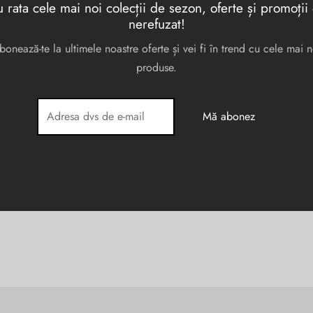
 rata cele mai noi colecții de sezon, oferte și promoții
nerefuzat!
bonează-te la ultimele noastre oferte și vei fi în trend cu cele mai n
produse.
le naturala
141013DU
ul
Prețul
9.00
lei
al a
curent
:
este:
.00 lei.
199.00 lei.