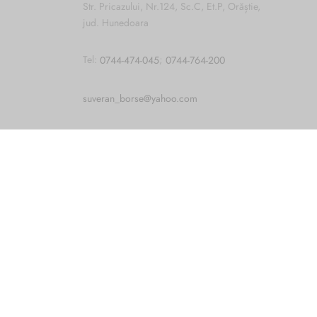
Str. Pricazului, Nr.124, Sc.C, Et.P, Orăștie,
jud. Hunedoara
Tel:
0744-474-045
;
0744-764-200
Cum vă putem ajuta?
Open
suveran_borse@yahoo.com
chaty