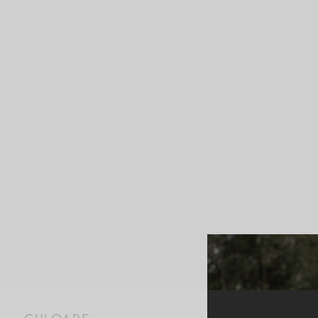
Prima pagină
/
Produ