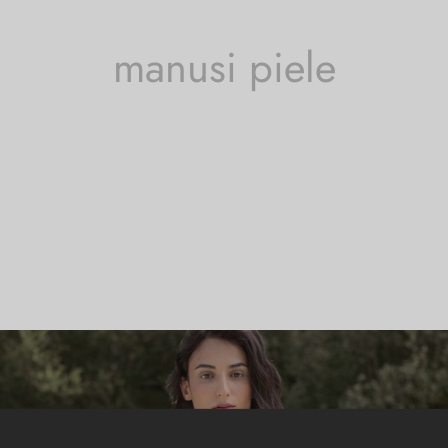
manusi piele
se etichetate „manusi piele”