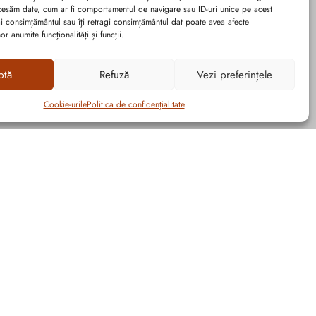
cesăm date, cum ar fi comportamentul de navigare sau ID-uri unice pe acest
dai consimțământul sau îți retragi consimțământul dat poate avea afecte
r anumite funcționalități și funcții.
ptă
Refuză
Vezi preferințele
Cookie-urile
Politica de confidențialitate