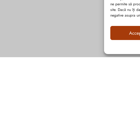
ne permite să pro
site. Dacă nu îți 
negative asupra uno
Acce
Abonează-te la ultimele oferte Suveran SRL
Nu rata cele mai noi colecții de sezon, oferte și promoții de nerefuzat.