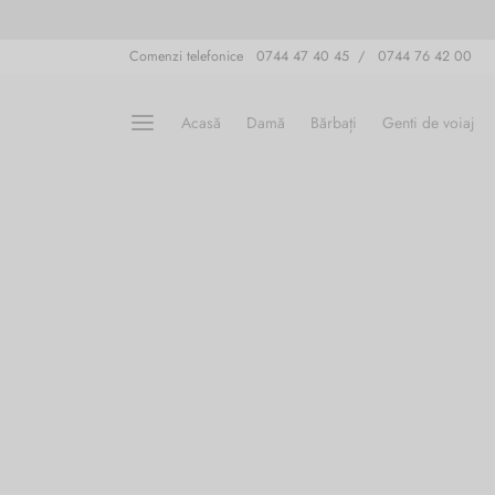
Comenzi telefonice 0744 47 40 45 / 0744 76 42 00
Acasă
Damă
Bărbați
Genti de voiaj