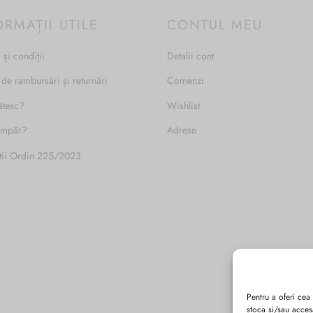
ORMAȚII UTILE
CONTUL MEU
 și condiții
Detalii cont
 de rambursări și returnări
Comenzi
ătesc?
Wishlist
umpăr?
Adrese
tii Ordin 225/2023
Pentru a oferi cea
stoca și/sau acces