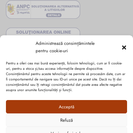
Administrează consimțămintele
pentru cookie-uri
Pentru a oferi cea mai bună experiență, folosim tehnologii, cum ar fi cookie-
uri, pentru a stoca și/sau accesa informațiile despre dispozitive.
Consimțământul pentru aceste tehnologii ne permite să procesăm date, cum ar
fi comportamentul de navigare sau ID-uri unice pe acest site. Dacă nu îți dai
Abonează-te la ultimele oferte Suveran SRL
consimțământul sau îți retragi consimțământul dat poate avea afecte negative
asupra unor anumite funcționalități și funcții.
Nu rata cele mai noi colecții de sezon, oferte și promoții de
Acceptă
nerefuzat.
Refuză
Cum vă putem ajuta?
Open