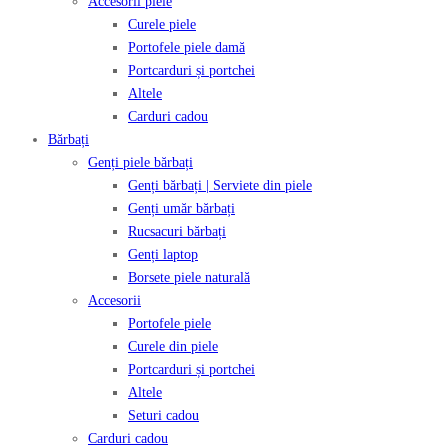
Accesorii piele
Curele piele
Portofele piele damă
Portcarduri și portchei
Altele
Carduri cadou
Bărbați
Genți piele bărbați
Genți bărbați | Serviete din piele
Genți umăr bărbați
Rucsacuri bărbați
Genți laptop
Borsete piele naturală
Accesorii
Portofele piele
Curele din piele
Portcarduri și portchei
Altele
Seturi cadou
Carduri cadou