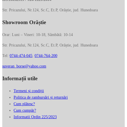
Str. Pricazului, Nr.124, Sc.C, Et.P, Orăștie, jud. Hunedoara
Showroom Orăștie
Orar: Luni – Vineri: 10-18, Sâmbătă: 10-14
Str. Pricazului, Nr.124, Sc.C, Et.P, Orăștie, jud. Hunedoara
Tel:
0744-474-045
;
0744-764-200
suveran_borse@yahoo.com
Informații utile
Termeni și condiții
Politica de rambursări și returnări
Cum plătesc?
Cum cumpăr?
Informatii Ordin 225/2023