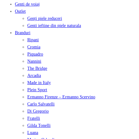
Genti de voiaj
Outlet
Genți piele reduceri
Genti ieftine din piele naturala
Branduri
Ripani
Cromia
Piquadro
Nannini
The Bridge
Arcadia
Made in Italy
Plein Sport
Ermanno Firenze – Ermanno Scervino
Carlo Salvatelli
Di Gregorio
Fratelli
Gilda Tonelli
Luana