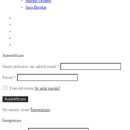
Marino Orlandi
Sara Burglar
Autentificare
Obligatoriu
Nume utilizator sau adresă email
*
Obligatoriu
Parolă
*
Ține-mă minte
Ai uitat parola?
Autentificare
Nu sunteți client?
Înregistrare
Înregistrare