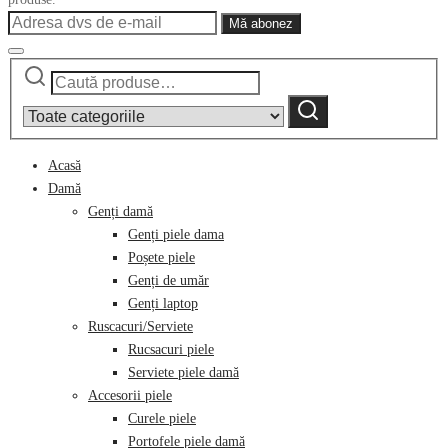
Caută
Narrow
după:
by
Caută
category:
Acasă
Damă
Genți damă
Genți piele dama
Poșete piele
Genți de umăr
Genți laptop
Ruscacuri/Serviete
Rucsacuri piele
Serviete piele damă
Accesorii piele
Curele piele
Portofele piele damă