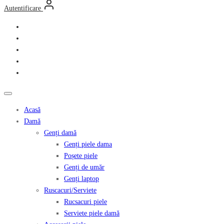
Autentificare
Acasă
Damă
Genți damă
Genți piele dama
Poșete piele
Genți de umăr
Genți laptop
Ruscacuri/Serviete
Rucsacuri piele
Serviete piele damă