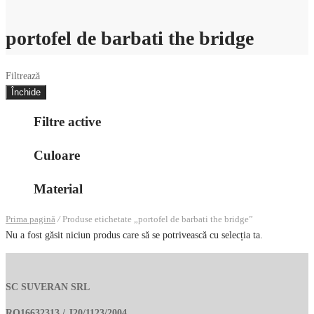
portofel de barbati the bridge
Filtrează
Închide
Filtre active
Culoare
Material
Prima pagină
/
Produse etichetate „portofel de barbati the bridge”
Nu a fost găsit niciun produs care să se potrivească cu selecția ta.
SC SUVERAN SRL
RO16632313 / J20/1123/2004