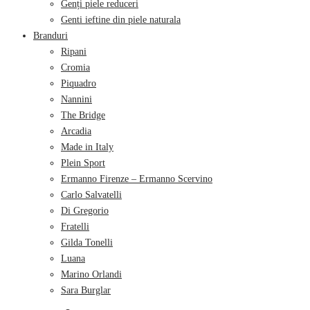
Genți piele reduceri
Genti ieftine din piele naturala
Branduri
Ripani
Cromia
Piquadro
Nannini
The Bridge
Arcadia
Made in Italy
Plein Sport
Ermanno Firenze – Ermanno Scervino
Carlo Salvatelli
Di Gregorio
Fratelli
Gilda Tonelli
Luana
Marino Orlandi
Sara Burglar