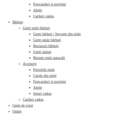
Portcarduri și portchei
Altele
Carduri cadou
Bărbați
Genți piele bărbați
Genți bărbați | Serviete din piele
Genți umăr bărbați
Rucsacuri bărbați
Genți laptop
Borsete piele naturală
Accesorii
Portofele piele
Curele din piele
Portcarduri și portchei
Altele
Seturi cadou
Carduri cadou
Genti de voiaj
Outlet